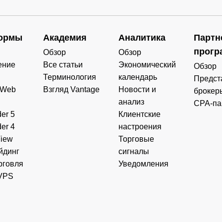
ормы
Академия
Аналитика
Партн
прогр
Обзор
Обзор
ение
Все статьи
Экономический
Обзор
Терминология
календарь
Предст
 Web
Взгляд Vantage
Новости и
брокер
анализ
CPA-па
er 5
Клиентские
er 4
настроения
View
Торговые
йдинг
сигналы
рговля
Уведомления
VPS