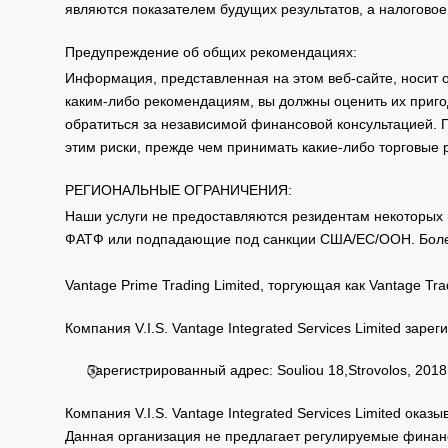
являются показателем будущих результатов, а налоговое
Early
SGP
closed
Предупреждение об общих рекомендациях:
20
23:00
Информация, представленная на этом веб-сайте, носит 
каким-либо рекомендациям, вы должны оценить их приго
BVS
обратиться за независимой финансовой консультацией. 
PX
этим риски, прежде чем принимать какие-либо торговые
HKT
EC
РЕГИОНАЛЬНЫЕ ОГРАНИЧЕНИЯ:
H
Наши услуги не предоставляются резидентам некоторых 
ФАТФ или подпадающие под санкции США/ЕС/ООН. Бол
IND
50
Vantage Prime Trading Limited, торгующая как Vantage 
CHI
Компания V.I.S. Vantage Integrated Services Limited за
NA
H
Зарегистрированный адрес: Souliou 18,Strovolos, 2018,
NET
Компания V.I.S. Vantage Integrated Services Limited ока
H25
Данная организация не предлагает регулируемые финанс