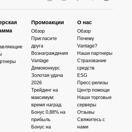
ерская
Промоакции
О нас
амма
Обзор
Обзор
Пригласите
Почему
друга
Vantage?
авляющие
Вознаграждения
Наши партнеры
ы
Vantage
Страхование
ртнеры
Демоконкурс
средств
Золотая удача
ESG
2026
Пресс-релизы
Трейдинг на
Центр помощи
максимум:
Наши торговые
время наград
серверы
Бонус 0,88% на
Отзывы
прибыль
Свяжитесь с
Бонус на
нами