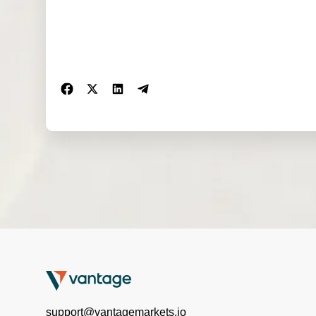
JPN
Early
225f
closed
t
20:00
Early
Late
UK1
closed
open
00
23:00
03:00
Early
Late
UK1
closed
open
00ft
23:00
03:00
Early
GE
closed
R40
23:00
GE
Early
R40f
closed
t
23:00
Early
EU5
closed
support@vantagemarkets.io
0