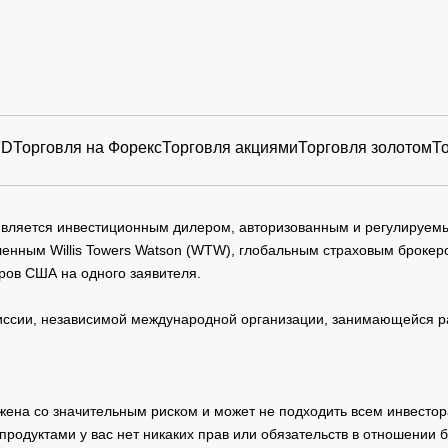
FD
Торговля на Форекс
Торговля акциями
Торговля золотом
Т
 является инвестиционным дилером, авторизованным и регулируе
нным Willis Towers Watson (WTW), глобальным страховым брокеро
ров США на одного заявителя.
сии, независимой международной организации, занимающейся ра
Closed
жена со значительным риском и может не подходить всем инвестор
родуктами у вас нет никаких прав или обязательств в отношении 