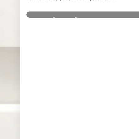
и
1
2
GM
Septe
Septe
4 September
5 Sep
T+3
mber
mber
2025
2
2025
2025
US
US
Birthday of
Birth
Labour
Labour
Prophet
Pro
Day
Day
Muhammad
Muh
Early
DJ3
closed
0
20:00
Early
DJ3
closed
0ft
20:00
Early
SP5
closed
00