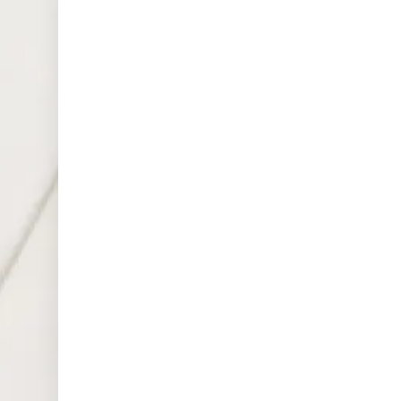
20:00
Early
SP5
closed
00ft
20:00
Early
NAS
closed
100
20:00
NAS
Early
100f
closed
t
20:00
Early
US2
closed
000
20:00
Nikk
Early
ei22
closed
5
20:00