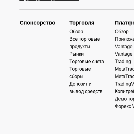
23:00
Early
FRA
closed
Спонсорство
Торговля
Платф
40
23:00
Обзор
Обзор
Все торговые
Прилож
FRA
40ft
продукты
Vantage
Рынки
Vantage
ES3
Торговые счета
Trading
5
Торговые
MetaTrad
сборы
MetaTrad
HK5
0
Депозит и
Trading
вывод средств
Копитре
HK5
Демо то
0ft
Форекс 
Early
SPI
closed
200
23:00