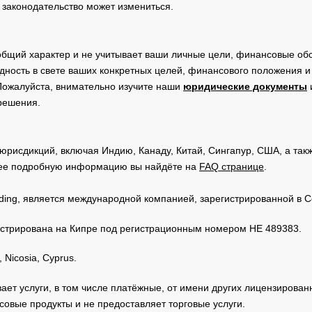
 законодательство может измениться.
общий характер и не учитывает ваши личные цели, финансовые обс
дность в свете ваших конкретных целей, финансового положения 
Пожалуйста, внимательно изучите наши
юридические документы
 решения.
юрисдикций, включая Индию, Канаду, Китай, Сингапур, США, а та
ее подробную информацию вы найдёте на
FAQ странице
.
Trading, является международной компанией, зарегистрированной в
регистрирована на Кипре под регистрационным номером HE 489383.
 Nicosia, Cyprus.
зывает услуги, в том числе платёжные, от имени других лицензирова
овые продукты и не предоставляет торговые услуги.