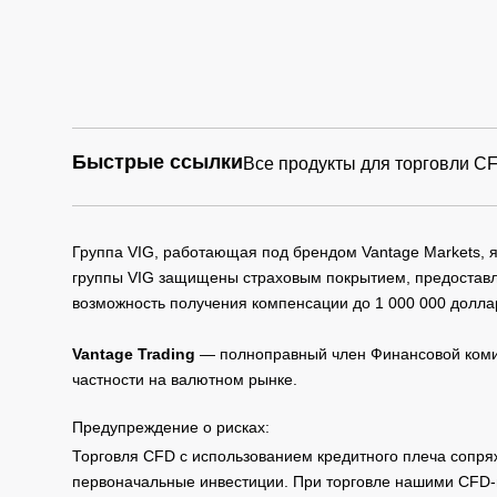
CHI
Early
NA5
closed
0
23:00
CHI
Early
NA5
closed
0ft
23:00
Быстрые ссылки
Все продукты для торговли C
US
DX
Группа VIG, работающая под брендом Vantage Markets,
Early
группы VIG защищены страховым покрытием, предоставле
VIX
closed
возможность получения компенсации до 1 000 000 долла
18:30
Vantage Trading
— полноправный член Финансовой комис
SA4
частности на валютном рынке.
0
Предупреждение о рисках:
TWI
Early
ND
closed
Торговля CFD с использованием кредитного плеча сопря
EX
23:00
первоначальные инвестиции. При торговле нашими CFD-п