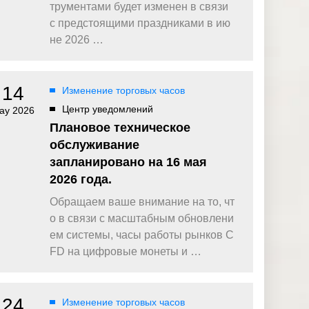
омпаний, как
Зарядитесь торговой энергией
трументами будет изменен в связи
Действуют Условия и положения.
с предстоящими праздниками в ию
Бонус 0,88% на прибыль
не 2026 …
омпаний, как
Внесите депозит и торгуйте, чтобы
и Fortescue
получить бонус до $888 на дневную
прибыль*
14
Изменение торговых часов
Бонус на депозит
омпаний, как
ПОПУЛЯРНОЕ
Откройте больше возможностей с
Центр уведомлений
ay 2026
кредитным бонусом до $30 000*
и
Плановое техническое
омпаний, как
Кешбэк за CFD на золото 24/7
обслуживание
P
Подключитесь, торгуйте XAUUSD247 и
запланировано на 16 мая
зарабатывайте кешбэк с
дополнительным бонусом 20% за
2026 года.
торговлю в выходные дни.*
Обращаем ваше внимание на то, чт
Баллы и бонусы
Получайте по одному баллу за каждые
о в связи с масштабным обновлени
$10 000 торгового объема по CFD и
ем системы, часы работы рынков C
обменивайте их на бонусы и призы.*
FD на цифровые монеты и …
24
Изменение торговых часов