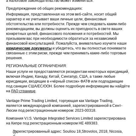
а налоговое законодательство может измениться.
Предупреждение об общих рекомендациях:
SA40
Информация, представленная на этом веб-сайте, носит общий
характер и не учитывает ваши личные цели, финансовые
TWINDEX
обстоятельства или потребности. Прежде чем следовать каким-либо
рекомендациям, вы должны оценить их пригодность в свете ваших
конкретных целей, финансового положения и потребностей. Мы
SGP20
призываем вас при необходимости обратиться за независимой
финансовой консультацией. Пожалуйста, внимательно изучите наши
BVSPX
юридические документы
и убедитесь, что вы полностью понимаете
связанные с этим риски, прежде чем принимать какие-либо торговые
решения.
HKTECH
РЕГИОНАЛЬНЫЕ ОГРАНИЧЕНИЯ:
IND50
Наши услуги не предоставляются резидентам некоторых юрисдикций,
включая Индию, Канаду, Китай, Сингапур, США, а также любые
юрисдикции, входящие в «чёрный список» ФАТФ или подпадающие
CHINAH
под санкции США/ЕС/ООН. Более подробную информацию вы найдёте
на
FAQ странице
.
NETH25
Vantage Prime Trading Limited, торгующая как Vantage Trading,
является международной компанией, зарегистрированной в Сент-
SWI20
Люсии под регистрационным номером: 2023-00318.
Компания V.I.S. Vantage Integrated Services Limited зарегистрирована
на Кипре под регистрационным номером HE 489383.
GOLD
Зарегистрированный адрес: Souliou 18,Strovolos, 2018, Nicosia,