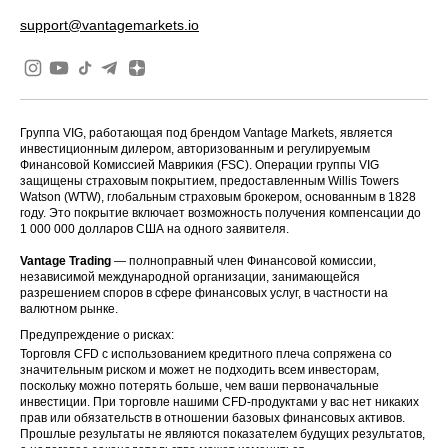
support@vantagemarkets.io
FRA40ft
ES35
HK50
Группа VIG, работающая под брендом Vantage Markets, является
инвестиционным дилером, авторизованным и регулируемым
Финансовой Комиссией Маврикия (FSC). Операции группы VIG
HK50ft
защищены страховым покрытием, предоставленным Willis Towers
Watson (WTW), глобальным страховым брокером, основанным в 1828
SPI200
году. Это покрытие включает возможность получения компенсации до
1 000 000 долларов США на одного заявителя.
CHINA50
Vantage Trading
— полноправный член Финансовой комиссии,
независимой международной организации, занимающейся
CHINA50ft
разрешением споров в сфере финансовых услуг, в частности на
валютном рынке.
Предупреждение о рисках:
USDX
Торговля CFD с использованием кредитного плеча сопряжена со
значительным риском и может не подходить всем инвесторам,
поскольку можно потерять больше, чем ваши первоначальные
инвестиции. При торговле нашими CFD-продуктами у вас нет никаких
прав или обязательств в отношении базовых финансовых активов.
VIX
Прошлые результаты не являются показателем будущих результатов,