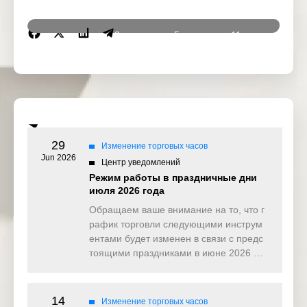
3
5
11
17
GMT+2
November
November
November
Novem
2025
2025
2025
2025
Guru
All Saints
Veterans
Indepe
Nanak
Day
Day
nce D
Jayanti
29
Изменение торговых часов
DJ30
Jun 2026
Центр уведомлений
Режим работы в праздничные дни
июля 2026 года
DJ30ft
Обращаем ваше внимание на то, что г
рафик торговли следующими инструм
ентами будет изменен в связи с предс
SP500
тоящими праздниками в июне 2026 …
SP500ft
14
Изменение торговых часов