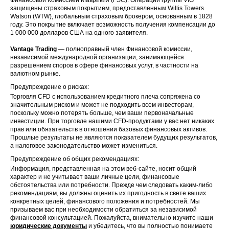
защищены страховым покрытием, предоставленным Willis Towers
Watson (WTW), глобальным страховым брокером, основанным в 1828
году. Это покрытие включает возможность получения компенсации до
1 000 000 долларов США на одного заявителя.
Vantage Trading
— полноправный член Финансовой комиссии,
независимой международной организации, занимающейся
разрешением споров в сфере финансовых услуг, в частности на
валютном рынке.
Предупреждение о рисках:
Торговля CFD с использованием кредитного плеча сопряжена со
значительным риском и может не подходить всем инвесторам,
поскольку можно потерять больше, чем ваши первоначальные
инвестиции. При торговле нашими CFD-продуктами у вас нет никаких
прав или обязательств в отношении базовых финансовых активов.
Прошлые результаты не являются показателем будущих результатов,
а налоговое законодательство может измениться.
Предупреждение об общих рекомендациях:
Информация, представленная на этом веб-сайте, носит общий
характер и не учитывает ваши личные цели, финансовые
обстоятельства или потребности. Прежде чем следовать каким-либо
рекомендациям, вы должны оценить их пригодность в свете ваших
конкретных целей, финансового положения и потребностей. Мы
призываем вас при необходимости обратиться за независимой
финансовой консультацией. Пожалуйста, внимательно изучите наши
юридические документы
и убедитесь, что вы полностью понимаете