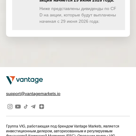
акции начнётся 29 июня 2026 года.
TWINDEX
0.000
0.762
0.000
0.00
(USD)
Ниже представлены дивиденды по CF
D на акции, которые будут выплачены
HKTECH(
начиная с 29 июня 2026 года:
2.283
0.000
0.000
0.00
HKD)
CHINAH(
8.382
6.884
0.000
0.00
HKD)
IND50(US
0.000
0.000
0.000
0.00
D)
SWI20(CH
0.000
0.000
0.000
0.00
F)
NETH25(
0.000
0.000
0.000
0.00
support@vantagemarkets.io
EUR)
Группа VIG, работающая под брендом Vantage Markets, является
инвестиционным дилером, авторизованным и регулируемым
Финансовой Комиссией Маврикия (FSC). Операции группы VIG