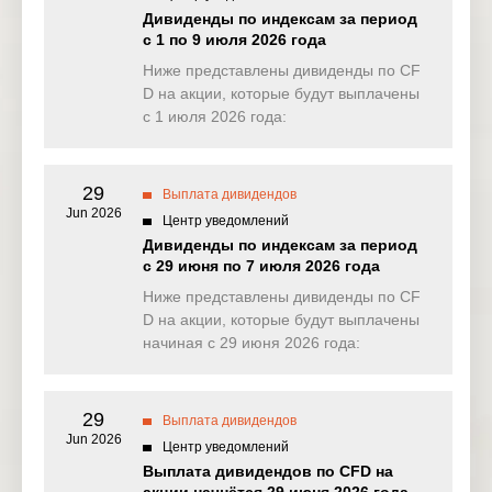
NAS100
0.176
0.000
0.131
0.82
Дивиденды по индексам за период
(USD)
с 1 по 9 июля 2026 года
EU50
Ниже представлены дивиденды по CF
0.000
0.000
0.000
0.00
(EUR)
D на акции, которые будут выплачены
с 1 июля 2026 года:
FRA40
0.000
0.000
0.000
0.00
(EUR)
29
ES35
Выплата дивидендов
0.000
0.000
0.000
0.00
(EUR)
Jun 2026
Центр уведомлений
Дивиденды по индексам за период
CHINA50(
0.000
0.000
0.000
2.23
с 29 июня по 7 июля 2026 года
USD)
Ниже представлены дивиденды по CF
US2000(U
D на акции, которые будут выплачены
0.063
0.124
0.082
0.20
SD)
начиная с 29 июня 2026 года:
SA40(ZAR
0.000
353.263
0.000
0.00
)
29
Выплата дивидендов
Jun 2026
SGP20(S
Центр уведомлений
0.000
0.000
0.000
0.00
GD)
Выплата дивидендов по CFD на