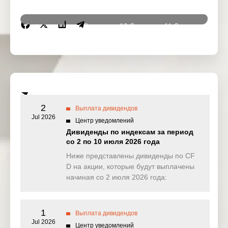
Instrumen
9 Sep
10 Sep
11 Sep
12 Se
ts
2025
2025
2025
2025
DJ30
0.000
6.762
0.061
0.00
(USD)
SPI200
4.652
2.619
0.750
0.82
(AUD)
2
Выплата дивидендов
HK50
Jul 2026
17.164
16.723
19.636
0.00
Центр уведомлений
(HKD)
Дивиденды по индексам за период
со 2 по 10 июля 2026 года
Nikkei225
0.000
0.000
0.000
0.00
(JPN)
Ниже представлены дивиденды по CF
D на акции, которые будут выплачены
SP500
0.206
0.181
0.061
0.26
начиная со 2 июля 2026 года:
(USD)
UK100
0.000
0.000
1.019
0.00
(GBP)
1
Выплата дивидендов
Jul 2026
Центр уведомлений