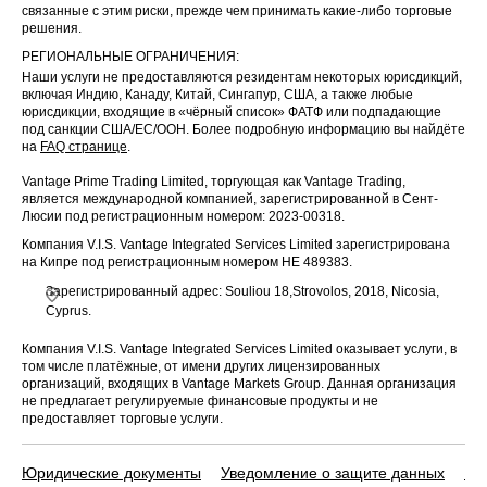
связанные с этим риски, прежде чем принимать какие-либо торговые
решения.
РЕГИОНАЛЬНЫЕ ОГРАНИЧЕНИЯ:
Наши услуги не предоставляются резидентам некоторых юрисдикций,
включая Индию, Канаду, Китай, Сингапур, США, а также любые
юрисдикции, входящие в «чёрный список» ФАТФ или подпадающие
под санкции США/ЕС/ООН. Более подробную информацию вы найдёте
на
FAQ странице
.
Vantage Prime Trading Limited, торгующая как Vantage Trading,
является международной компанией, зарегистрированной в Сент-
Люсии под регистрационным номером: 2023-00318.
Компания V.I.S. Vantage Integrated Services Limited зарегистрирована
на Кипре под регистрационным номером HE 489383.
Зарегистрированный адрес: Souliou 18,Strovolos, 2018, Nicosia,
Cyprus.
Компания V.I.S. Vantage Integrated Services Limited оказывает услуги, в
том числе платёжные, от имени других лицензированных
организаций, входящих в Vantage Markets Group. Данная организация
не предлагает регулируемые финансовые продукты и не
предоставляет торговые услуги.
Юридические документы
Уведомление о защите данных
По