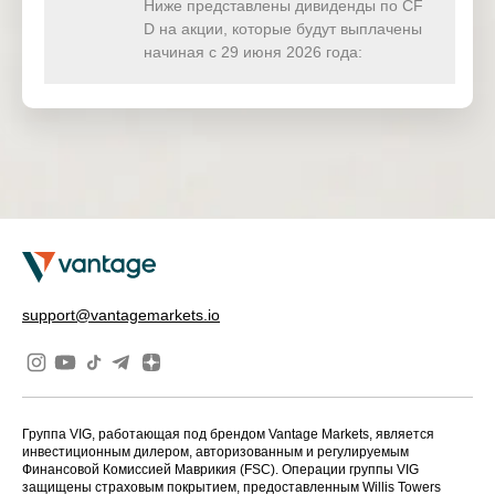
(USD)
Ниже представлены дивиденды по CF
D на акции, которые будут выплачены
HKTECH(
начиная с 29 июня 2026 года:
0.000
0.000
0.000
0.00
HKD)
CHINAH(
1.600
0.000
0.000
0.00
HKD)
IND50(US
0.000
0.000
0.000
0.00
D)
SWI20(CH
0.000
0.000
0.000
0.00
F)
NETH25(
0.000
0.000
0.000
0.00
support@vantagemarkets.io
EUR)
Группа VIG, работающая под брендом Vantage Markets, является
инвестиционным дилером, авторизованным и регулируемым
Финансовой Комиссией Маврикия (FSC). Операции группы VIG
защищены страховым покрытием, предоставленным Willis Towers