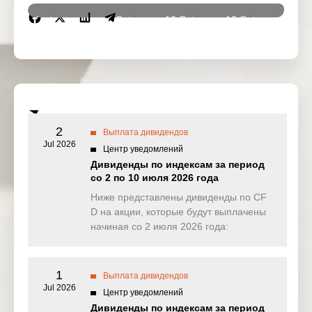
Instrumen
9 Oct
10 Oct
13 Oct
14 Oc
ts
2025
2025
2025
2025
DJ30
0.000
9.282
0.000
0.00
(USD)
SPI200
0.000
0.000
0.000
0.00
(AUD)
2
Выплата дивидендов
HK50
Jul 2026
3.041
0.000
0.000
0.00
Центр уведомлений
(HKD)
Дивиденды по индексам за период
со 2 по 10 июля 2026 года
Nikkei225
0.000
0.000
0.000
0.00
(JPN)
Ниже представлены дивиденды по CF
D на акции, которые будут выплачены
SP500
0.225
0.868
0.000
0.10
начиная со 2 июля 2026 года:
(USD)
UK100
2.541
0.000
0.000
0.00
(GBP)
1
Выплата дивидендов
Jul 2026
Центр уведомлений
NAS100
0.443
0.068
0.000
0.00
Дивиденды по индексам за период
(USD)