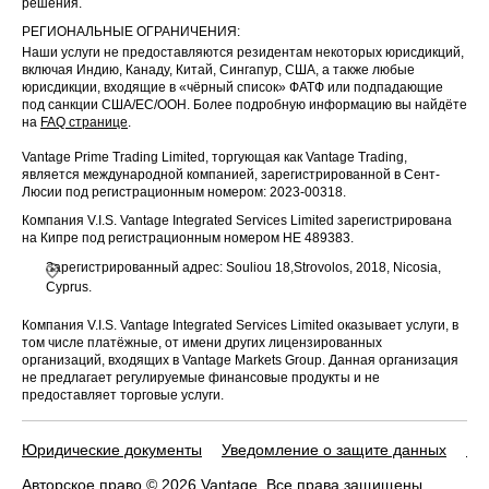
решения.
РЕГИОНАЛЬНЫЕ ОГРАНИЧЕНИЯ:
Наши услуги не предоставляются резидентам некоторых юрисдикций,
включая Индию, Канаду, Китай, Сингапур, США, а также любые
юрисдикции, входящие в «чёрный список» ФАТФ или подпадающие
под санкции США/ЕС/ООН. Более подробную информацию вы найдёте
на
FAQ странице
.
Vantage Prime Trading Limited, торгующая как Vantage Trading,
является международной компанией, зарегистрированной в Сент-
Люсии под регистрационным номером: 2023-00318.
Компания V.I.S. Vantage Integrated Services Limited зарегистрирована
на Кипре под регистрационным номером HE 489383.
Зарегистрированный адрес: Souliou 18,Strovolos, 2018, Nicosia,
Cyprus.
Компания V.I.S. Vantage Integrated Services Limited оказывает услуги, в
том числе платёжные, от имени других лицензированных
организаций, входящих в Vantage Markets Group. Данная организация
не предлагает регулируемые финансовые продукты и не
предоставляет торговые услуги.
Юридические документы
Уведомление о защите данных
По
Авторское право © 2026 Vantage. Все права защищены.