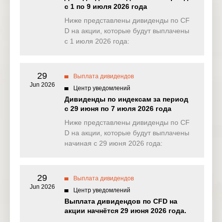
с 1 по 9 июля 2026 года
EU50
Ниже представлены дивиденды по CF
0.000
0.000
0.000
0.84
(EUR)
D на акции, которые будут выплачены
с 1 июля 2026 года:
FRA40
0.000
0.000
0.000
2.45
(EUR)
29
ES35
Выплата дивидендов
0.000
0.000
0.000
0.00
(EUR)
Jun 2026
Центр уведомлений
Дивиденды по индексам за период
CHINA50(
0.675
0.000
0.341
0.00
с 29 июня по 7 июля 2026 года
USD)
Ниже представлены дивиденды по CF
US2000(U
D на акции, которые будут выплачены
0.069
0.143
0.000
0.00
SD)
начиная с 29 июня 2026 года:
SA40(ZAR
0.000
0.000
0.000
0.00
)
29
Выплата дивидендов
Jun 2026
SGP20(S
Центр уведомлений
0.000
0.000
0.000
0.00
GD)
Выплата дивидендов по CFD на
акции начнётся 29 июня 2026 года.
TWINDEX
0.000
0.000
0.000
0.00