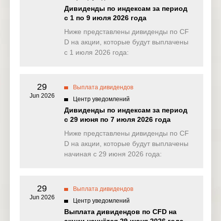
NAS100
1.882
0.910
0.234
0.00
Дивиденды по индексам за период
(USD)
с 1 по 9 июля 2026 года
EU50
Ниже представлены дивиденды по CF
0.857
0.000
0.000
0.00
(EUR)
D на акции, которые будут выплачены
с 1 июля 2026 года:
FRA40
0.000
0.000
0.000
0.00
(EUR)
29
ES35
Выплата дивидендов
0.000
0.000
0.000
0.00
(EUR)
Jun 2026
Центр уведомлений
Дивиденды по индексам за период
CHINA50
2.673
0.000
0.000
3.88
с 29 июня по 7 июля 2026 года
(USD)
Ниже представлены дивиденды по CF
US2000
D на акции, которые будут выплачены
0.100
0.152
0.067
0.03
(USD)
начиная с 29 июня 2026 года:
SA40
0.000
0.000
0.000
0.00
(ZAR)
29
Выплата дивидендов
Jun 2026
SGP20
Центр уведомлений
0.000
0.000
0.010
0.35
(SGD)
Выплата дивидендов по CFD на