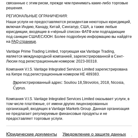
связанные с этим риски, прежде чем принимать какие-либо торговые
решения.
РЕГИОНАЛЬНЫЕ ОГРАНИЧЕНИЯ:
Наши услуги не предоставляются резидентам некоторых юрисдикций,
включая Индию, Канаду, Китай, Сингапур, США, а также любые
юрисдикции, входящие в «чёрный список» ФАТФ или подпадающие
под санкции США/ЕС/ООН. Более подробную информацию вы найдёте
на
FAQ странице
.
Vantage Prime Trading Limited, торгующая как Vantage Trading,
является международной компанией, зарегистрированной в Сент-
Люсии под регистрационным номером: 2023-00318.
Компания V.I.S. Vantage Integrated Services Limited зарегистрирована
на Кипре под регистрационным номером HE 489383.
Зарегистрированный адрес: Souliou 18,Strovolos, 2018, Nicosia,
Cyprus.
Компания V.I.S. Vantage Integrated Services Limited оказывает услуги, в
том числе платёжные, от имени других лицензированных
организаций, входящих в Vantage Markets Group. Данная организация
не предлагает регулируемые финансовые продукты и не
предоставляет торговые услуги.
Юридические документы
Уведомление о защите данных
По