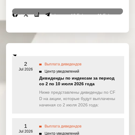
Instrumen
9 Feb
10 Feb
11 Feb
12 Fe
ts
2026
2026
2026
2026
DJ30
1.601
14.468
0.000
0.00
(USD)
SPI200
0.000
0.000
0.161
1.51
(AUD)
2
Выплата дивидендов
HK50
Jul 2026
0.000
0.000
0.000
0.00
Центр уведомлений
(HKD)
Дивиденды по индексам за период
со 2 по 10 июля 2026 года
Nikkei225
0.000
0.000
0.000
0.00
(JPN)
Ниже представлены дивиденды по CF
D на акции, которые будут выплачены
SP500
0.652
0.395
0.194
0.57
начиная со 2 июля 2026 года:
(USD)
UK100
0.000
0.000
0.000
0.07
(GBP)
1
Выплата дивидендов
Jul 2026
Центр уведомлений