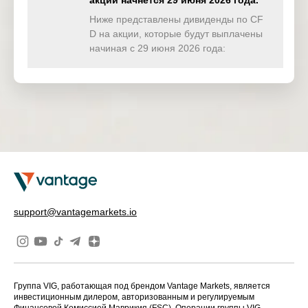
акции начнётся 29 июня 2026 года.
TWINDEX
0.000
0.000
0.000
0.00
(USD)
Ниже представлены дивиденды по CF
D на акции, которые будут выплачены
HKTECH
начиная с 29 июня 2026 года:
0.000
0.000
0.000
0.00
(HKD)
CHINAH
0.000
0.000
0.000
0.00
(HKD)
IND50
3.228
0.000
0.000
0.00
(USD)
SWI20
0.000
0.000
0.000
0.00
(CHF)
NETH25
0.256
0.000
0.000
0.00
support@vantagemarkets.io
(EUR)
Группа VIG, работающая под брендом Vantage Markets, является
инвестиционным дилером, авторизованным и регулируемым
Финансовой Комиссией Маврикия (FSC). Операции группы VIG