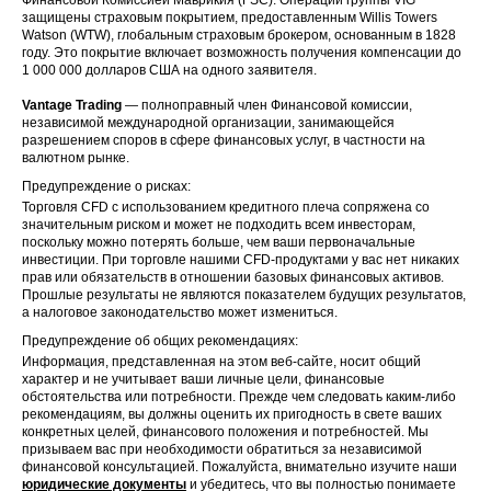
защищены страховым покрытием, предоставленным Willis Towers
Watson (WTW), глобальным страховым брокером, основанным в 1828
году. Это покрытие включает возможность получения компенсации до
1 000 000 долларов США на одного заявителя.
Vantage Trading
— полноправный член Финансовой комиссии,
независимой международной организации, занимающейся
разрешением споров в сфере финансовых услуг, в частности на
валютном рынке.
Предупреждение о рисках:
Торговля CFD с использованием кредитного плеча сопряжена со
значительным риском и может не подходить всем инвесторам,
поскольку можно потерять больше, чем ваши первоначальные
инвестиции. При торговле нашими CFD-продуктами у вас нет никаких
прав или обязательств в отношении базовых финансовых активов.
Прошлые результаты не являются показателем будущих результатов,
а налоговое законодательство может измениться.
Предупреждение об общих рекомендациях:
Информация, представленная на этом веб-сайте, носит общий
характер и не учитывает ваши личные цели, финансовые
обстоятельства или потребности. Прежде чем следовать каким-либо
рекомендациям, вы должны оценить их пригодность в свете ваших
конкретных целей, финансового положения и потребностей. Мы
призываем вас при необходимости обратиться за независимой
финансовой консультацией. Пожалуйста, внимательно изучите наши
юридические документы
и убедитесь, что вы полностью понимаете