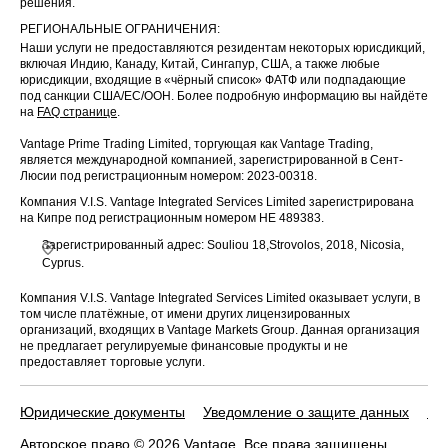
решения.
РЕГИОНАЛЬНЫЕ ОГРАНИЧЕНИЯ:
Наши услуги не предоставляются резидентам некоторых юрисдикций,
включая Индию, Канаду, Китай, Сингапур, США, а также любые
юрисдикции, входящие в «чёрный список» ФАТФ или подпадающие
под санкции США/ЕС/ООН. Более подробную информацию вы найдёте
на
FAQ странице
.
Vantage Prime Trading Limited, торгующая как Vantage Trading,
является международной компанией, зарегистрированной в Сент-
Люсии под регистрационным номером: 2023-00318.
Компания V.I.S. Vantage Integrated Services Limited зарегистрирована
на Кипре под регистрационным номером HE 489383.
Зарегистрированный адрес: Souliou 18,Strovolos, 2018, Nicosia,
Cyprus.
Компания V.I.S. Vantage Integrated Services Limited оказывает услуги, в
том числе платёжные, от имени других лицензированных
организаций, входящих в Vantage Markets Group. Данная организация
не предлагает регулируемые финансовые продукты и не
предоставляет торговые услуги.
Юридические документы
Уведомление о защите данных
По
Авторское право © 2026 Vantage. Все права защищены.