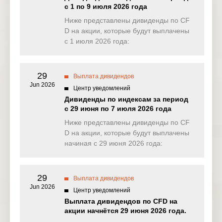
с 1 по 9 июля 2026 года
EU50
Ниже представлены дивиденды по CF
0.000
0.000
0.000
0.00
(EUR)
D на акции, которые будут выплачены
с 1 июля 2026 года:
FRA40
0.000
0.000
0.000
0.00
(EUR)
29
ES35
Выплата дивидендов
0.000
0.000
0.000
0.00
(EUR)
Jun 2026
Центр уведомлений
Дивиденды по индексам за период
CHINA50(
0.000
0.000
0.000
7.17
с 29 июня по 7 июля 2026 года
USD)
Ниже представлены дивиденды по CF
US2000(U
D на акции, которые будут выплачены
0.074
0.093
0.097
0.05
SD)
начиная с 29 июня 2026 года:
SA40(ZAR
0.000
0.000
0.000
0.00
)
29
Выплата дивидендов
Jun 2026
SGP20(S
Центр уведомлений
0.000
0.000
0.000
0.00
GD)
Выплата дивидендов по CFD на
акции начнётся 29 июня 2026 года.
TWINDEX
0.000
0.000
0.000
1.67