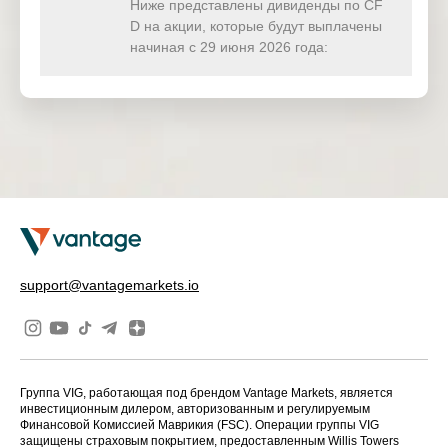
(USD)
Ниже представлены дивиденды по CF
D на акции, которые будут выплачены
HKTECH(
начиная с 29 июня 2026 года:
0.000
0.000
0.933
0.00
HKD)
CHINAH(
0.000
0.000
0.000
0.00
HKD)
IND50(US
0.000
0.000
0.000
0.00
D)
SWI20(CH
0.000
0.000
0.000
0.00
F)
NETH25(
0.000
0.000
0.000
0.00
support@vantagemarkets.io
EUR)
Группа VIG, работающая под брендом Vantage Markets, является
инвестиционным дилером, авторизованным и регулируемым
Финансовой Комиссией Маврикия (FSC). Операции группы VIG
защищены страховым покрытием, предоставленным Willis Towers