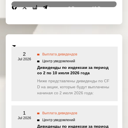
Instrumen
8 Dec
9 Dec
10 Dec
11 De
ts
2025
2025
2025
2025
DJ30
13.606
0.000
6.772
0.00
(USD)
SPI200
0.000
0.000
0.000
0.16
(AUD)
2
Выплата дивидендов
HK50
Jul 2026
0.000
0.000
0.994
0.00
Центр уведомлений
(HKD)
Дивиденды по индексам за период
со 2 по 10 июля 2026 года
Nikkei225
0.000
0.000
0.000
0.00
(JPN)
Ниже представлены дивиденды по CF
D на акции, которые будут выплачены
SP500
0.586
0.063
0.224
0.08
начиная со 2 июля 2026 года:
(USD)
UK100
0.000
0.000
0.000
0.51
(GBP)
1
Выплата дивидендов
Jul 2026
Центр уведомлений
NAS100
1.916
0.175
0.339
0.00
Дивиденды по индексам за период
(USD)