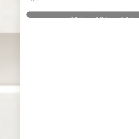
и
7 Oct
8 Oct
9 Oct
Instruments
2025
2025
2025
DJ30 (USD)
0.000
0.000
0.000
SPI200
0.093
0.000
0.000
(AUD)
HK50 (HKD)
0.000
0.000
3.041
Nikkei225
0.000
0.000
0.000
(JPN)
SP500 (USD)
0.053
0.000
0.225
UK100 (GBP)
0.000
0.000
2.541
NAS100
0.000
0.000
0.443
(USD)