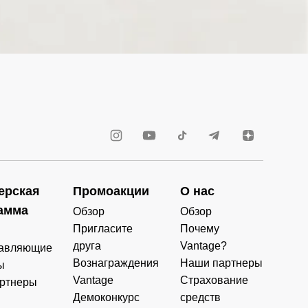
ерская
Промоакции
О нас
амма
Обзор
Обзор
Пригласите
Почему
друга
Vantage?
авляющие
Вознаграждения
Наши партнеры
ы
Vantage
Страхование
ртнеры
Демоконкурс
средств