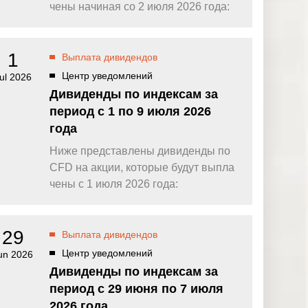
омпаний, как
Зарядитесь торговой энергией
чены начиная со 2 июля 2026 года:
Действуют Условия и положения.
Бонус 0,88% на прибыль
омпаний, как
Внесите депозит и торгуйте, чтобы
1
Выплата дивидендов
и Fortescue
получить бонус до $888 на дневную
прибыль*
Центр уведомлений
ul 2026
Бонус на депозит
омпаний, как
Дивиденды по индексам за
ПОПУЛЯРНОЕ
Откройте больше возможностей с
период с 1 по 9 июля 2026
кредитным бонусом до $30 000*
и
года
омпаний, как
Кешбэк за CFD на золото 24/7
P
Подключитесь, торгуйте XAUUSD247 и
Ниже представлены дивиденды по
зарабатывайте кешбэк с
CFD на акции, которые будут выпла
дополнительным бонусом 20% за
торговлю в выходные дни.*
чены с 1 июля 2026 года:
Баллы и бонусы
Получайте по одному баллу за каждые
$10 000 торгового объема по CFD и
29
Выплата дивидендов
обменивайте их на бонусы и призы.*
Центр уведомлений
un 2026
Дивиденды по индексам за
период с 29 июня по 7 июля
2026 года