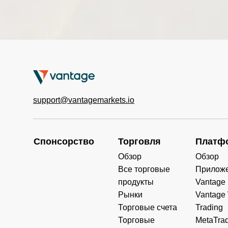
HKTECH(HK
0.000
0.000
0.000
D)
CHINAH(HK
0.000
0.000
0.000
D)
IND50(USD)
0.000
0.000
0.000
SWI20(CHF)
0.000
0.000
0.000
support@vantagemarkets.io
NETH25(EU
0.000
0.000
0.000
R)
Спонсорство
Торговля
Платф
Обзор
Обзор
Все торговые
Прилож
продукты
Vantage
Рынки
Vantage
Торговые счета
Trading
Торговые
MetaTrad