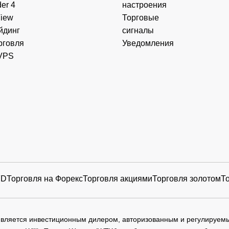
er 4
настроения
View
Торговые
йдинг
сигналы
рговля
Уведомления
VPS
FD
Торговля на Форекс
Торговля акциями
Торговля золотом
Т
 является инвестиционным дилером, авторизованным и регулируе