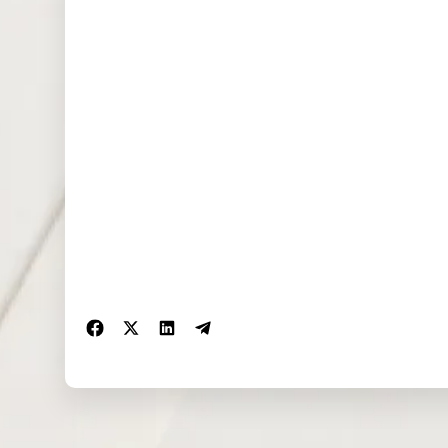
EU50 (EUR)
0.000
0.000
0.000
FRA40
1.921
0.000
0.000
(EUR)
ES35 (EUR)
0.000
0.000
0.000
CHINA50(US
0.000
0.000
6.133
D)
US2000(US
0.062
0.018
0.069
D)
SA40(ZAR)
0.000
192.299
0.000
SGP20(SGD)
0.000
0.000
0.000
TWINDEX(U
0.000
0.000
0.000
SD)