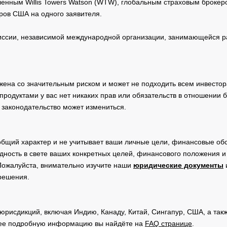
нным Willis Towers Watson (WTW), глобальным страховым брокеро
ров США на одного заявителя.
сии, независимой международной организации, занимающейся ра
жена со значительным риском и может не подходить всем инвестор
родуктами у вас нет никаких прав или обязательств в отношении 
 законодательство может измениться.
общий характер и не учитывает ваши личные цели, финансовые обс
дность в свете ваших конкретных целей, финансового положения 
Пожалуйста, внимательно изучите наши
юридические документы
 решения.
юрисдикций, включая Индию, Канаду, Китай, Сингапур, США, а та
ее подробную информацию вы найдёте на
FAQ странице
.