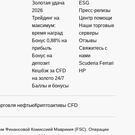
Золотая удача
ESG
2026
Пресс-релизы
Трейдинг на
Центр помощи
максимум:
Наши торговые
время наград
серверы
Бонус 0,88% на
Отзывы
прибыль
Свяжитесь с
Бонус на
нами
депозит
Scuderia Ferrari
Кешбэк за CFD
HP
на золото 24/7
Баллы и бонусы
орговля нефтью
Криптоактивы CFD
мым Финансовой Комиссией Маврикия (FSC). Операции