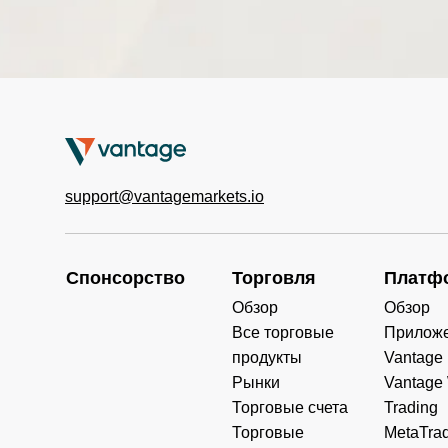
HKTECH
0.000
0.000
0.000
(HKD)
CHINAH
0.000
0.000
0.000
(HKD)
IND50 (USD)
0.000
2.554
0.000
support@vantagemarkets.io
SWI20 (CHF)
0.000
0.000
0.000
NETH25
0.000
0.000
0.000
(EUR)
Спонсорство
Торговля
Платф
Обзор
Обзор
Все торговые
Прилож
продукты
Vantage
Рынки
Vantage
Торговые счета
Trading
Торговые
MetaTrad