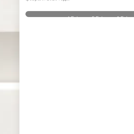
и
4 Feb
5 Feb
6 Feb
Instruments
2026
2026
2026
DJ30 (USD)
0.000
0.000
0.000
SPI200
0.000
0.000
0.000
(AUD)
HK50 (HKD)
0.000
0.000
0.000
Nikkei225
0.000
0.000
0.000
(JPN)
SP500 (USD)
0.041
0.057
0.277
UK100 (GBP)
0.000
0.000
0.000
NAS100
0.000
0.000
0.000
(USD)