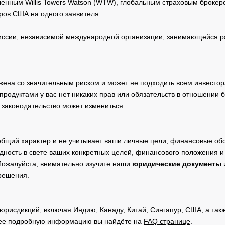
нным Willis Towers Watson (WTW), глобальным страховым брокеро
ров США на одного заявителя.
сии, независимой международной организации, занимающейся ра
жена со значительным риском и может не подходить всем инвестор
родуктами у вас нет никаких прав или обязательств в отношении 
 законодательство может измениться.
общий характер и не учитывает ваши личные цели, финансовые обс
дность в свете ваших конкретных целей, финансового положения 
Пожалуйста, внимательно изучите наши
юридические документы
 решения.
юрисдикций, включая Индию, Канаду, Китай, Сингапур, США, а та
ее подробную информацию вы найдёте на
FAQ странице
.