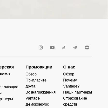
ерская
Промоакции
О нас
амма
Обзор
Обзор
Пригласите
Почему
друга
Vantage?
авляющие
Вознаграждения
Наши партнеры
ы
Vantage
Страхование
ртнеры
Демоконкурс
средств