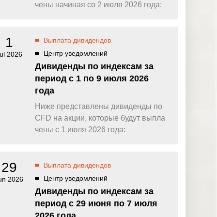
омпаний, как
Зарядитесь торговой энергией
чены начиная со 2 июля 2026 года:
Действуют Условия и положения.
Бонус 0,88% на прибыль
омпаний, как
Внесите депозит и торгуйте, чтобы
1
Выплата дивидендов
и Fortescue
получить бонус до $888 на дневную
прибыль*
Центр уведомлений
ul 2026
Бонус на депозит
омпаний, как
Дивиденды по индексам за
ПОПУЛЯРНОЕ
Откройте больше возможностей с
период с 1 по 9 июля 2026
кредитным бонусом до $30 000*
и
года
омпаний, как
Кешбэк за CFD на золото 24/7
P
Подключитесь, торгуйте XAUUSD247 и
Ниже представлены дивиденды по
зарабатывайте кешбэк с
CFD на акции, которые будут выпла
дополнительным бонусом 20% за
торговлю в выходные дни.*
чены с 1 июля 2026 года:
Баллы и бонусы
Получайте по одному баллу за каждые
$10 000 торгового объема по CFD и
29
Выплата дивидендов
обменивайте их на бонусы и призы.*
Центр уведомлений
un 2026
Дивиденды по индексам за
период с 29 июня по 7 июля
2026 года