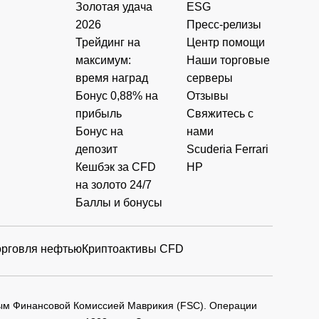
Золотая удача
ESG
2026
Пресс-релизы
Трейдинг на
Центр помощи
максимум:
Наши торговые
время наград
серверы
Бонус 0,88% на
Отзывы
прибыль
Свяжитесь с
Бонус на
нами
депозит
Scuderia Ferrari
Кешбэк за CFD
HP
на золото 24/7
Баллы и бонусы
орговля нефтью
Криптоактивы CFD
мым Финансовой Комиссией Маврикия (FSC). Операции