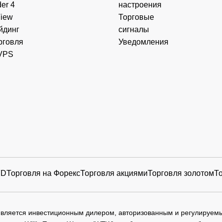
er 4
настроения
View
Торговые
йдинг
сигналы
рговля
Уведомления
VPS
FD
Торговля на Форекс
Торговля акциями
Торговля золотом
Т
 является инвестиционным дилером, авторизованным и регулируе