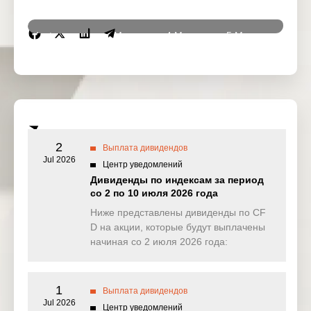
Instrumen
3 Mar
4 Mar
5 Mar
6 Ma
ts
2026
2026
2026
2026
DJ30
11.451
0.000
0.000
0.00
(USD)
SPI200
2.267
4.882
33.370
0.49
(AUD)
2
Выплата дивидендов
HK50
Jul 2026
0.000
0.000
1.586
0.00
Центр уведомлений
(HKD)
Дивиденды по индексам за период
со 2 по 10 июля 2026 года
Nikkei225
0.000
0.000
0.000
0.00
(JPN)
Ниже представлены дивиденды по CF
D на акции, которые будут выплачены
SP500
0.274
0.098
0.251
0.94
начиная со 2 июля 2026 года:
(USD)
UK100
0.000
0.000
8.076
0.00
(GBP)
1
Выплата дивидендов
Jul 2026
Центр уведомлений