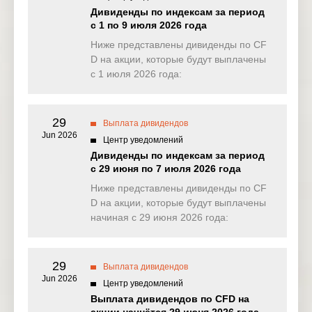
NAS100
0.724
0.697
1.744
3.70
Дивиденды по индексам за период
(USD)
с 1 по 9 июля 2026 года
EU50
Ниже представлены дивиденды по CF
0.000
0.000
0.000
0.00
(EUR)
D на акции, которые будут выплачены
с 1 июля 2026 года:
FRA40
0.000
0.000
0.000
0.00
(EUR)
29
ES35
Выплата дивидендов
0.000
0.000
0.000
0.00
(EUR)
Jun 2026
Центр уведомлений
Дивиденды по индексам за период
CHINA50
0.000
2.305
0.000
0.00
с 29 июня по 7 июля 2026 года
(USD)
Ниже представлены дивиденды по CF
US2000
D на акции, которые будут выплачены
0.119
0.139
0.132
0.37
(USD)
начиная с 29 июня 2026 года:
SA40
0.000
24.192
0.000
0.00
(ZAR)
29
Выплата дивидендов
Jun 2026
SGP20
Центр уведомлений
0.000
0.000
0.000
0.00
(SGD)
Выплата дивидендов по CFD на