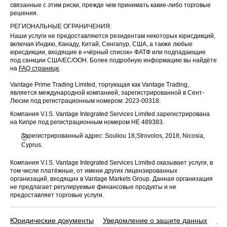
связанные с этим риски, прежде чем принимать какие-либо торговые
решения.
РЕГИОНАЛЬНЫЕ ОГРАНИЧЕНИЯ:
Наши услуги не предоставляются резидентам некоторых юрисдикций,
включая Индию, Канаду, Китай, Сингапур, США, а также любые
юрисдикции, входящие в «чёрный список» ФАТФ или подпадающие
под санкции США/ЕС/ООН. Более подробную информацию вы найдёте
на
FAQ странице
.
Vantage Prime Trading Limited, торгующая как Vantage Trading,
является международной компанией, зарегистрированной в Сент-
Люсии под регистрационным номером: 2023-00318.
Компания V.I.S. Vantage Integrated Services Limited зарегистрирована
на Кипре под регистрационным номером HE 489383.
Зарегистрированный адрес: Souliou 18,Strovolos, 2018, Nicosia,
Cyprus.
Компания V.I.S. Vantage Integrated Services Limited оказывает услуги, в
том числе платёжные, от имени других лицензированных
организаций, входящих в Vantage Markets Group. Данная организация
не предлагает регулируемые финансовые продукты и не
предоставляет торговые услуги.
Юридические документы
Уведомление о защите данных
По