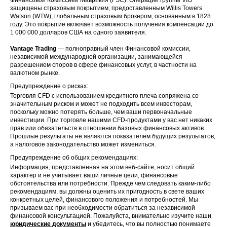
защищены страховым покрытием, предоставленным Willis Towers
Watson (WTW), глобальным страховым брокером, основанным в 1828
году. Это покрытие включает возможность получения компенсации до
1 000 000 долларов США на одного заявителя.
Vantage Trading
— полноправный член Финансовой комиссии,
независимой международной организации, занимающейся
разрешением споров в сфере финансовых услуг, в частности на
валютном рынке.
Предупреждение о рисках:
Торговля CFD с использованием кредитного плеча сопряжена со
значительным риском и может не подходить всем инвесторам,
поскольку можно потерять больше, чем ваши первоначальные
инвестиции. При торговле нашими CFD-продуктами у вас нет никаких
прав или обязательств в отношении базовых финансовых активов.
Прошлые результаты не являются показателем будущих результатов,
а налоговое законодательство может измениться.
Предупреждение об общих рекомендациях:
Информация, представленная на этом веб-сайте, носит общий
характер и не учитывает ваши личные цели, финансовые
обстоятельства или потребности. Прежде чем следовать каким-либо
рекомендациям, вы должны оценить их пригодность в свете ваших
конкретных целей, финансового положения и потребностей. Мы
призываем вас при необходимости обратиться за независимой
финансовой консультацией. Пожалуйста, внимательно изучите наши
юридические документы
и убедитесь, что вы полностью понимаете