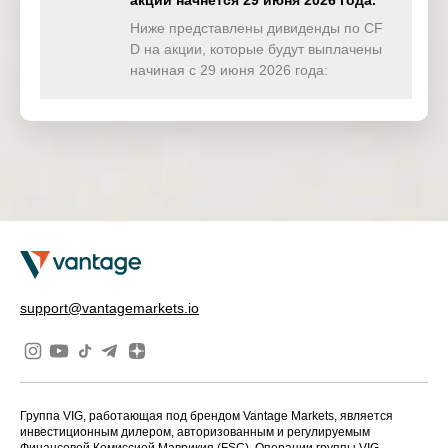
акции начнётся 29 июня 2026 года.
TWINDEX
0.000
0.000
0.000
0.00
(USD)
Ниже представлены дивиденды по CF
D на акции, которые будут выплачены
HKTECH
начиная с 29 июня 2026 года:
0.000
0.000
0.000
0.00
(HKD)
CHINAH
0.672
0.000
0.000
0.00
(HKD)
IND50
0.000
0.000
0.000
0.00
(USD)
SWI20
0.000
0.000
0.000
0.00
(CHF)
NETH25
0.000
0.000
0.000
0.00
support@vantagemarkets.io
(EUR)
Группа VIG, работающая под брендом Vantage Markets, является
инвестиционным дилером, авторизованным и регулируемым
Финансовой Комиссией Маврикия (FSC). Операции группы VIG