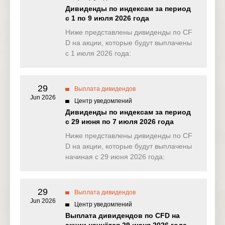
NAS100
0.000
0.856
1.609
0.00
Дивиденды по индексам за период
(USD)
с 1 по 9 июля 2026 года
EU50
Ниже представлены дивиденды по CF
0.000
0.000
2.670
0.00
(EUR)
D на акции, которые будут выплачены
с 1 июля 2026 года:
FRA40
0.000
0.000
7.778
0.00
(EUR)
29
ES35
Выплата дивидендов
0.000
0.000
0.000
0.00
(EUR)
Jun 2026
Центр уведомлений
Дивиденды по индексам за период
CHINA50(
0.000
3.485
0.000
0.00
с 29 июня по 7 июля 2026 года
USD)
Ниже представлены дивиденды по CF
US2000(U
D на акции, которые будут выплачены
0.148
1.110
0.116
0.02
SD)
начиная с 29 июня 2026 года:
SA40(ZAR
0.000
0.000
0.000
0.00
)
29
Выплата дивидендов
Jun 2026
SGP20(S
Центр уведомлений
0.000
0.000
0.000
0.00
GD)
Выплата дивидендов по CFD на