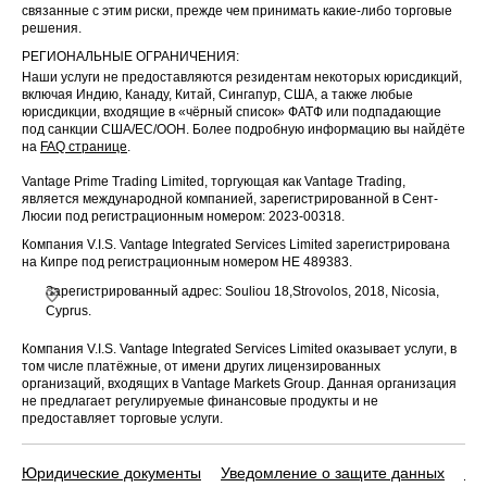
связанные с этим риски, прежде чем принимать какие-либо торговые
решения.
РЕГИОНАЛЬНЫЕ ОГРАНИЧЕНИЯ:
Наши услуги не предоставляются резидентам некоторых юрисдикций,
включая Индию, Канаду, Китай, Сингапур, США, а также любые
юрисдикции, входящие в «чёрный список» ФАТФ или подпадающие
под санкции США/ЕС/ООН. Более подробную информацию вы найдёте
на
FAQ странице
.
Vantage Prime Trading Limited, торгующая как Vantage Trading,
является международной компанией, зарегистрированной в Сент-
Люсии под регистрационным номером: 2023-00318.
Компания V.I.S. Vantage Integrated Services Limited зарегистрирована
на Кипре под регистрационным номером HE 489383.
Зарегистрированный адрес: Souliou 18,Strovolos, 2018, Nicosia,
Cyprus.
Компания V.I.S. Vantage Integrated Services Limited оказывает услуги, в
том числе платёжные, от имени других лицензированных
организаций, входящих в Vantage Markets Group. Данная организация
не предлагает регулируемые финансовые продукты и не
предоставляет торговые услуги.
Юридические документы
Уведомление о защите данных
По