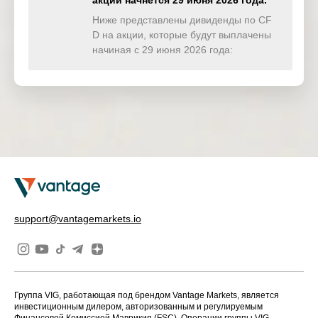
акции начнётся 29 июня 2026 года.
TWINDEX
0.000
0.000
0.000
0.00
(USD)
Ниже представлены дивиденды по CF
D на акции, которые будут выплачены
HKTECH(
начиная с 29 июня 2026 года:
0.000
0.000
0.000
0.00
HKD)
CHINAH(
0.853
0.000
0.000
0.00
HKD)
IND50(US
0.000
0.000
0.000
0.00
D)
SWI20(CH
0.000
0.000
0.000
0.00
F)
NETH25(
0.000
0.000
0.000
0.00
support@vantagemarkets.io
EUR)
Группа VIG, работающая под брендом Vantage Markets, является
инвестиционным дилером, авторизованным и регулируемым
Финансовой Комиссией Маврикия (FSC). Операции группы VIG