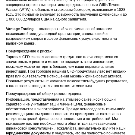
защищены страховым покрытием, предоставленным Willis Towers
Watson (WTW), глобальным страховым брокером, основанным в 1828
году. Это покрытие включает возможность получения компенсации до
1 000 000 долларов США на одного заявителя.
Vantage Trading
— полноправный член Финансовой комиссии,
независимой международной организации, занимающейся
разрешением споров в сфере финансовых услуг, в частности на
валютном рынке.
Предупреждение о рисках:
Торговля CFD с использованием кредитного плеча сопряжена со
значительным риском и может не подходить всем инвесторам,
поскольку можно потерять больше, чем ваши первоначальные
инвестиции. При торговле нашими CFD-продуктами у вас нет никаких
прав или обязательств в отношении базовых финансовых активов.
Прошлые результаты не являются показателем будущих результатов,
а налоговое законодательство может измениться.
Предупреждение об общих рекомендациях:
Информация, представленная на этом веб-сайте, носит общий
характер и не учитывает ваши личные цели, финансовые
обстоятельства или потребности. Прежде чем следовать каким-либо
рекомендациям, вы должны оценить их пригодность в свете ваших
конкретных целей, финансового положения и потребностей. Мы
призываем вас при необходимости обратиться за независимой
финансовой консультацией. Пожалуйста, внимательно изучите наши
юридические документы
и убедитесь, что вы полностью понимаете