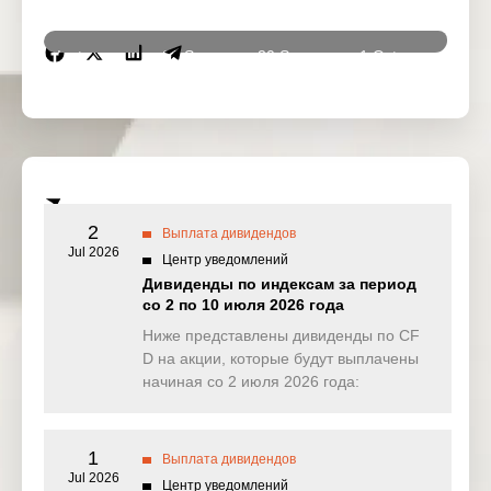
Instrumen
29 Sep
30 Sep
1 Oct
2 Oc
ts
2025
2025
2025
2025
DJ30
0.000
0.000
0.000
0.00
(USD)
SPI200
0.605
0.069
0.086
0.09
(AUD)
2
Выплата дивидендов
HK50
Jul 2026
1.622
0.000
0.000
0.00
Центр уведомлений
(HKD)
Дивиденды по индексам за период
со 2 по 10 июля 2026 года
Nikkei225
299.100
0.000
0.000
0.00
(JPN)
Ниже представлены дивиденды по CF
D на акции, которые будут выплачены
SP500
0.057
0.665
0.332
0.08
начиная со 2 июля 2026 года:
(USD)
UK100
0.000
0.000
0.000
5.93
(GBP)
1
Выплата дивидендов
Jul 2026
Центр уведомлений