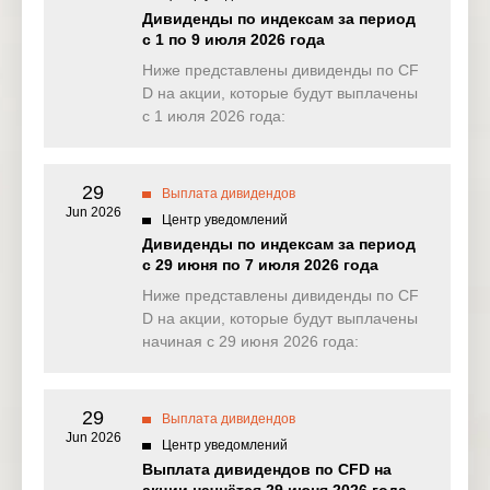
NAS100
0.208
0.000
2.472
0.00
Дивиденды по индексам за период
(USD)
с 1 по 9 июля 2026 года
EU50
Ниже представлены дивиденды по CF
0.000
3.642
0.000
0.00
(EUR)
D на акции, которые будут выплачены
с 1 июля 2026 года:
FRA40
0.000
0.000
0.000
0.00
(EUR)
29
ES35
Выплата дивидендов
0.000
44.081
0.000
0.00
(EUR)
Jun 2026
Центр уведомлений
Дивиденды по индексам за период
CHINA50(
0.000
0.000
0.933
0.00
с 29 июня по 7 июля 2026 года
USD)
Ниже представлены дивиденды по CF
US2000(U
D на акции, которые будут выплачены
0.065
0.022
0.190
0.11
SD)
начиная с 29 июня 2026 года:
SA40(ZAR
15.573
0.000
0.000
0.00
)
29
Выплата дивидендов
Jun 2026
SGP20(S
Центр уведомлений
0.000
0.000
0.000
0.00
GD)
Выплата дивидендов по CFD на