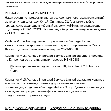
связанные с этим риски, прежде чем принимать какие-либо торговые
решения.
РЕГИОНАЛЬНЫЕ ОГРАНИЧЕНИЯ:
Наши услуги не предоставляются резидентам некоторых юрисдикций,
включая Индию, Канаду, Китай, Сингапур, США, а также любые
юрисдикции, входящие в «чёрный список» ФАТФ или подпадающие
под санкции США/ЕС/ООН. Более подробную информацию вы найдёте
на
FAQ странице
.
Vantage Prime Trading Limited, торгующая как Vantage Trading,
является международной компанией, зарегистрированной в Сент-
Люсии под регистрационным номером: 2023-00318.
Компания V.I.S. Vantage Integrated Services Limited зарегистрирована
на Кипре под регистрационным номером HE 489383.
Зарегистрированный адрес: Souliou 18,Strovolos, 2018, Nicosia,
Cyprus.
Компания V.I.S. Vantage Integrated Services Limited оказывает услуги, в
том числе платёжные, от имени других лицензированных
организаций, входящих в Vantage Markets Group. Данная организация
не предлагает регулируемые финансовые продукты и не
предоставляет торговые услуги.
Юридические документы
Уведомление о защите данных
По