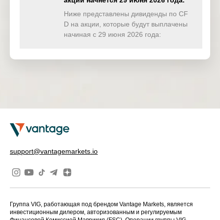
акции начнётся 29 июня 2026 года.
TWINDEX
0.000
0.000
0.000
0.00
(USD)
Ниже представлены дивиденды по CF
D на акции, которые будут выплачены
HKTECH(
начиная с 29 июня 2026 года:
0.000
0.498
0.000
0.00
HKD)
CHINAH(
0.000
2.844
0.000
0.00
HKD)
IND50(US
0.000
0.000
0.000
0.00
D)
SWI20(CH
0.000
0.000
0.000
0.00
F)
NETH25(
0.000
0.246
0.000
0.00
support@vantagemarkets.io
EUR)
Группа VIG, работающая под брендом Vantage Markets, является
инвестиционным дилером, авторизованным и регулируемым
Финансовой Комиссией Маврикия (FSC). Операции группы VIG