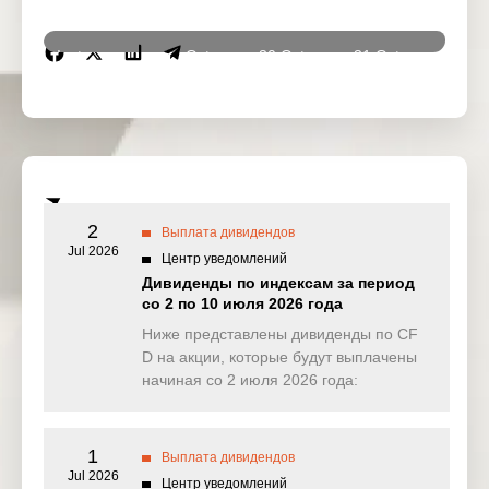
Instrumen
29 Oct
30 Oct
31 Oct
3 No
ts
2025
2025
2025
2025
DJ30
0.000
0.000
0.000
0.00
(USD)
SPI200
0.436
0.000
0.000
0.02
(AUD)
2
Выплата дивидендов
HK50
Jul 2026
0.000
5.931
0.809
0.00
Центр уведомлений
(HKD)
Дивиденды по индексам за период
со 2 по 10 июля 2026 года
Nikkei225
0.000
0.000
0.000
0.00
(JPN)
Ниже представлены дивиденды по CF
D на акции, которые будут выплачены
SP500
0.044
0.037
0.498
0.44
начиная со 2 июля 2026 года:
(USD)
UK100
0.000
0.294
0.000
0.00
(GBP)
1
Выплата дивидендов
Jul 2026
Центр уведомлений