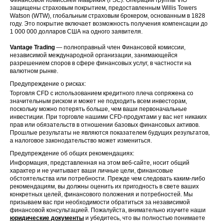
защищены страховым покрытием, предоставленным Willis Towers
Watson (WTW), глобальным страховым брокером, основанным в 1828
году. Это покрытие включает возможность получения компенсации до
1 000 000 долларов США на одного заявителя.
Vantage Trading
— полноправный член Финансовой комиссии,
независимой международной организации, занимающейся
разрешением споров в сфере финансовых услуг, в частности на
валютном рынке.
Предупреждение о рисках:
Торговля CFD с использованием кредитного плеча сопряжена со
значительным риском и может не подходить всем инвесторам,
поскольку можно потерять больше, чем ваши первоначальные
инвестиции. При торговле нашими CFD-продуктами у вас нет никаких
прав или обязательств в отношении базовых финансовых активов.
Прошлые результаты не являются показателем будущих результатов,
а налоговое законодательство может измениться.
Предупреждение об общих рекомендациях:
Информация, представленная на этом веб-сайте, носит общий
характер и не учитывает ваши личные цели, финансовые
обстоятельства или потребности. Прежде чем следовать каким-либо
рекомендациям, вы должны оценить их пригодность в свете ваших
конкретных целей, финансового положения и потребностей. Мы
призываем вас при необходимости обратиться за независимой
финансовой консультацией. Пожалуйста, внимательно изучите наши
юридические документы
и убедитесь, что вы полностью понимаете