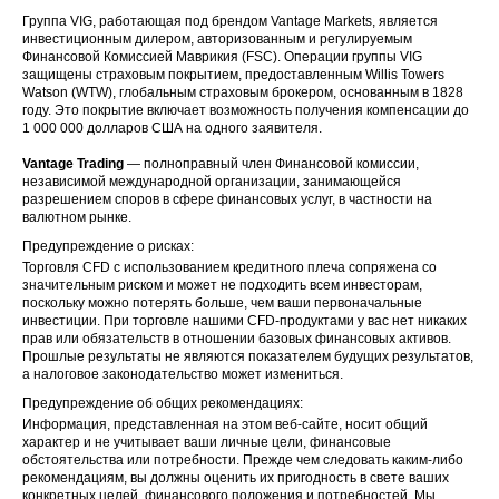
Группа VIG, работающая под брендом Vantage Markets, является
инвестиционным дилером, авторизованным и регулируемым
Финансовой Комиссией Маврикия (FSC). Операции группы VIG
защищены страховым покрытием, предоставленным Willis Towers
Watson (WTW), глобальным страховым брокером, основанным в 1828
году. Это покрытие включает возможность получения компенсации до
1 000 000 долларов США на одного заявителя.
Vantage Trading
— полноправный член Финансовой комиссии,
независимой международной организации, занимающейся
разрешением споров в сфере финансовых услуг, в частности на
валютном рынке.
Предупреждение о рисках:
Торговля CFD с использованием кредитного плеча сопряжена со
значительным риском и может не подходить всем инвесторам,
поскольку можно потерять больше, чем ваши первоначальные
инвестиции. При торговле нашими CFD-продуктами у вас нет никаких
прав или обязательств в отношении базовых финансовых активов.
Прошлые результаты не являются показателем будущих результатов,
а налоговое законодательство может измениться.
Предупреждение об общих рекомендациях:
Информация, представленная на этом веб-сайте, носит общий
характер и не учитывает ваши личные цели, финансовые
обстоятельства или потребности. Прежде чем следовать каким-либо
рекомендациям, вы должны оценить их пригодность в свете ваших
конкретных целей, финансового положения и потребностей. Мы