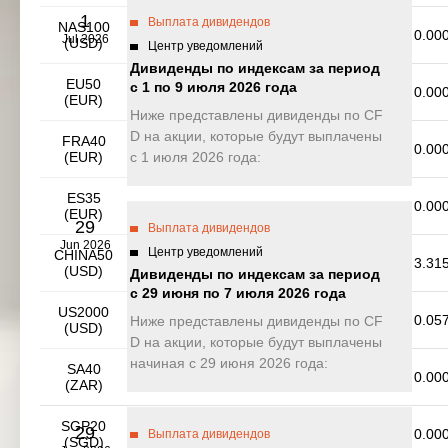
1
Выплата дивидендов
NAS100
0.373
2.524
0.000
0.00
Jul 2026
(USD)
Центр уведомлений
Дивиденды по индексам за период
EU50
с 1 по 9 июля 2026 года
0.000
0.000
0.000
0.00
(EUR)
Ниже представлены дивиденды по CF
D на акции, которые будут выплачены
FRA40
0.000
0.000
0.000
0.00
(EUR)
с 1 июля 2026 года:
ES35
0.000
0.000
0.000
0.00
(EUR)
29
Выплата дивидендов
Jun 2026
Центр уведомлений
CHINA50
1.034
12.905
0.000
3.31
(USD)
Дивиденды по индексам за период
с 29 июня по 7 июля 2026 года
US2000
0.000
0.160
0.094
0.05
Ниже представлены дивиденды по CF
(USD)
D на акции, которые будут выплачены
начиная с 29 июня 2026 года:
SA40
0.000
0.000
0.000
0.00
(ZAR)
SGP20
29
0.000
0.000
0.000
0.00
Выплата дивидендов
(SGD)