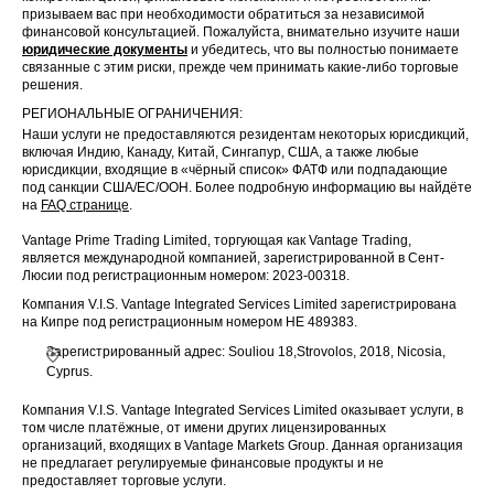
призываем вас при необходимости обратиться за независимой
финансовой консультацией. Пожалуйста, внимательно изучите наши
юридические документы
и убедитесь, что вы полностью понимаете
связанные с этим риски, прежде чем принимать какие-либо торговые
решения.
РЕГИОНАЛЬНЫЕ ОГРАНИЧЕНИЯ:
Наши услуги не предоставляются резидентам некоторых юрисдикций,
включая Индию, Канаду, Китай, Сингапур, США, а также любые
юрисдикции, входящие в «чёрный список» ФАТФ или подпадающие
под санкции США/ЕС/ООН. Более подробную информацию вы найдёте
на
FAQ странице
.
Vantage Prime Trading Limited, торгующая как Vantage Trading,
является международной компанией, зарегистрированной в Сент-
Люсии под регистрационным номером: 2023-00318.
Компания V.I.S. Vantage Integrated Services Limited зарегистрирована
на Кипре под регистрационным номером HE 489383.
Зарегистрированный адрес: Souliou 18,Strovolos, 2018, Nicosia,
Cyprus.
Компания V.I.S. Vantage Integrated Services Limited оказывает услуги, в
том числе платёжные, от имени других лицензированных
организаций, входящих в Vantage Markets Group. Данная организация
не предлагает регулируемые финансовые продукты и не
предоставляет торговые услуги.