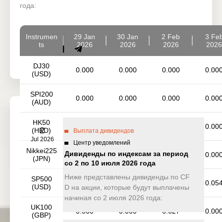
года:
Instrumen
29 Jan
30 Jan
2 Feb
3 Fe
ts
2026
2026
2026
2026
DJ30
0.000
0.000
0.000
0.00
(USD)
SPI200
0.000
0.000
0.000
0.00
(AUD)
HK50
0.000
0.000
0.000
0.00
2
(HKD)
Выплата дивидендов
Jul 2026
Центр уведомлений
Nikkei225
Дивиденды по индексам за период
2.407
0.000
0.000
0.00
(JPN)
со 2 по 10 июля 2026 года
Ниже представлены дивиденды по CF
SP500
0.101
0.456
0.314
0.05
(USD)
D на акции, которые будут выплачены
начиная со 2 июля 2026 года:
UK100
0.000
0.000
6.627
0.00
(GBP)