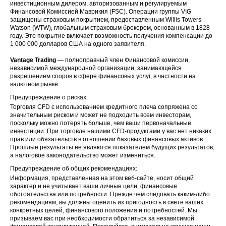
инвестиционным дилером, авторизованным и регулируемым
Финансовой Комиссией Маврикия (FSC). Операции группы VIG
защищены страховым покрытием, предоставленным Willis Towers
Watson (WTW), глобальным страховым брокером, основанным в 1828
году. Это покрытие включает возможность получения компенсации до
1 000 000 долларов США на одного заявителя.
Vantage Trading
— полноправный член Финансовой комиссии,
независимой международной организации, занимающейся
разрешением споров в сфере финансовых услуг, в частности на
валютном рынке.
Предупреждение о рисках:
Торговля CFD с использованием кредитного плеча сопряжена со
значительным риском и может не подходить всем инвесторам,
поскольку можно потерять больше, чем ваши первоначальные
инвестиции. При торговле нашими CFD-продуктами у вас нет никаких
прав или обязательств в отношении базовых финансовых активов.
Прошлые результаты не являются показателем будущих результатов,
а налоговое законодательство может измениться.
Предупреждение об общих рекомендациях:
Информация, представленная на этом веб-сайте, носит общий
характер и не учитывает ваши личные цели, финансовые
обстоятельства или потребности. Прежде чем следовать каким-либо
рекомендациям, вы должны оценить их пригодность в свете ваших
конкретных целей, финансового положения и потребностей. Мы
призываем вас при необходимости обратиться за независимой