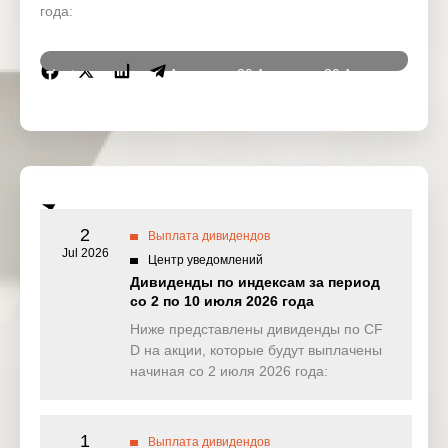
года:
Instrumen
28 Apr
29 Apr
30 Apr
01 Ma
ts
2026
2026
2026
2026
DJ30
0.000
0.000
0.000
0.00
(USD)
SPI200
0.000
0.000
0.000
0.00
(AUD)
2
Выплата дивидендов
HK50
Jul 2026
0.000
0.000
0.000
0.00
Центр уведомлений
(HKD)
Дивиденды по индексам за период
со 2 по 10 июля 2026 года
Nikkei225
0.000
0.000
0.000
0.00
(JPN)
Ниже представлены дивиденды по CF
D на акции, которые будут выплачены
SP500
0.032
0.019
0.281
0.15
начиная со 2 июля 2026 года:
(USD)
UK100
0.000
0.000
0.618
0.00
(GBP)
1
Выплата дивидендов