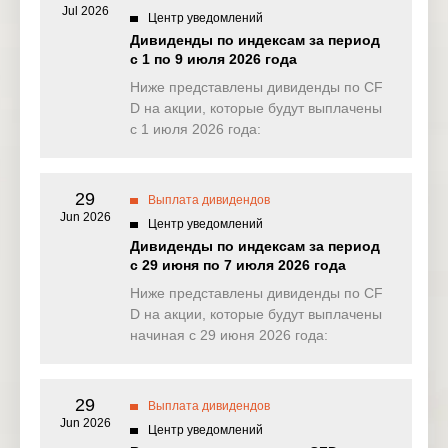
Jul 2026
Центр уведомлений
NAS100
0.368
0.000
0.000
0.87
Дивиденды по индексам за период
(USD)
с 1 по 9 июля 2026 года
EU50
Ниже представлены дивиденды по CF
2.623
3.783
6.955
0.00
(EUR)
D на акции, которые будут выплачены
с 1 июля 2026 года:
FRA40
10.583
7.737
11.043
0.00
(EUR)
29
ES35
Выплата дивидендов
0.000
32.235
0.000
0.00
(EUR)
Jun 2026
Центр уведомлений
Дивиденды по индексам за период
CHINA50(
0.000
2.076
7.544
0.00
с 29 июня по 7 июля 2026 года
USD)
Ниже представлены дивиденды по CF
US2000(U
D на акции, которые будут выплачены
1.856
0.025
0.138
0.03
SD)
начиная с 29 июня 2026 года:
SA40(ZAR
0.000
0.000
0.000
0.00
)
29
Выплата дивидендов
Jun 2026
SGP20(S
Центр уведомлений
0.170
0.190
0.000
0.00
GD)