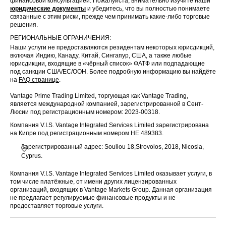
финансовой консультацией. Пожалуйста, внимательно изучите наши
юридические документы
и убедитесь, что вы полностью понимаете
связанные с этим риски, прежде чем принимать какие-либо торговые
решения.
РЕГИОНАЛЬНЫЕ ОГРАНИЧЕНИЯ:
Наши услуги не предоставляются резидентам некоторых юрисдикций,
включая Индию, Канаду, Китай, Сингапур, США, а также любые
юрисдикции, входящие в «чёрный список» ФАТФ или подпадающие
под санкции США/ЕС/ООН. Более подробную информацию вы найдёте
на
FAQ странице
.
Vantage Prime Trading Limited, торгующая как Vantage Trading,
является международной компанией, зарегистрированной в Сент-
Люсии под регистрационным номером: 2023-00318.
Компания V.I.S. Vantage Integrated Services Limited зарегистрирована
на Кипре под регистрационным номером HE 489383.
Зарегистрированный адрес: Souliou 18,Strovolos, 2018, Nicosia,
Cyprus.
Компания V.I.S. Vantage Integrated Services Limited оказывает услуги, в
том числе платёжные, от имени других лицензированных
организаций, входящих в Vantage Markets Group. Данная организация
не предлагает регулируемые финансовые продукты и не
предоставляет торговые услуги.