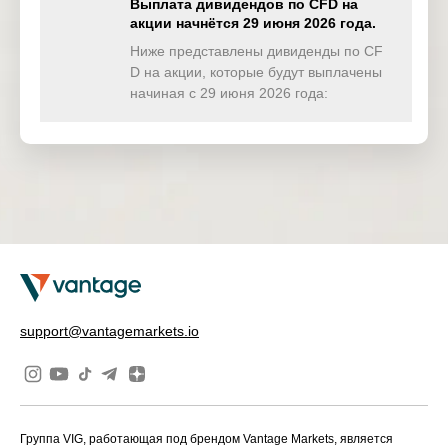
Выплата дивидендов по CFD на
акции начнётся 29 июня 2026 года.
TWINDEX
0.000
0.000
0.000
0.00
(USD)
Ниже представлены дивиденды по CF
D на акции, которые будут выплачены
HKTECH(
начиная с 29 июня 2026 года:
0.000
0.000
0.000
0.00
HKD)
CHINAH(
0.000
0.000
0.000
0.00
HKD)
IND50(US
0.000
0.000
0.000
0.00
D)
SWI20(CH
0.000
0.000
0.000
0.00
F)
NETH25(
0.000
0.000
0.000
0.00
support@vantagemarkets.io
EUR)
Группа VIG, работающая под брендом Vantage Markets, является