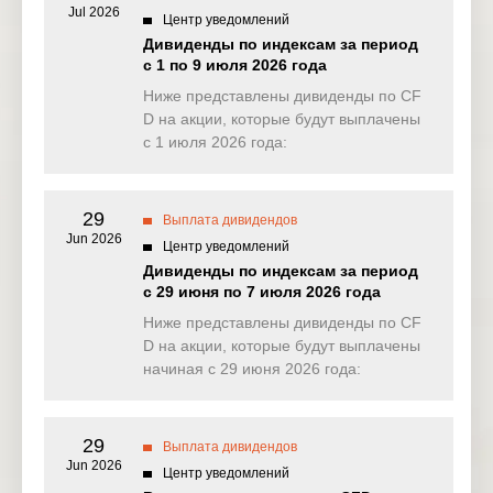
Jul 2026
Центр уведомлений
NAS100
0.420
0.227
0.994
1.59
Дивиденды по индексам за период
(USD)
с 1 по 9 июля 2026 года
EU50
Ниже представлены дивиденды по CF
0.000
0.000
2.602
0.00
(EUR)
D на акции, которые будут выплачены
с 1 июля 2026 года:
FRA40
0.000
0.000
7.815
0.00
(EUR)
29
ES35
Выплата дивидендов
2.178
2.737
0.000
0.00
(EUR)
Jun 2026
Центр уведомлений
Дивиденды по индексам за период
CHINA50
0.000
0.000
0.000
0.00
с 29 июня по 7 июля 2026 года
(USD)
Ниже представлены дивиденды по CF
US2000
D на акции, которые будут выплачены
0.144
0.150
1.068
0.12
(USD)
начиная с 29 июня 2026 года:
SA40
0.000
0.000
0.000
0.00
(ZAR)
29
Выплата дивидендов
Jun 2026
SGP20
Центр уведомлений
0.000
0.000
0.123
0.00
(SGD)