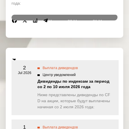
года:
Instrumen
27 Mar
30 Mar
31 Mar
01 Ap
ts
2026
2026
2026
2026
DJ30
0.000
0.000
0.000
0.00
(USD)
SPI200
0.000
0.605
0.169
0.35
(AUD)
2
Выплата дивидендов
HK50
Jul 2026
0.000
0.000
0.000
0.00
Центр уведомлений
(HKD)
Дивиденды по индексам за период
со 2 по 10 июля 2026 года
Nikkei225
0.000
357.379
0.000
0.00
(JPN)
Ниже представлены дивиденды по CF
D на акции, которые будут выплачены
SP500
0.189
0.048
0.596
0.27
начиная со 2 июля 2026 года:
(USD)
UK100
0.000
0.000
0.000
0.00
(GBP)
1
Выплата дивидендов