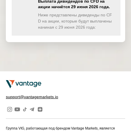
Выплата дивидендов по CFD на
акции начнётся 29 июня 2026 года.
TWINDEX
0.380
0.000
0.000
0.00
(USD)
Ниже представлены дивиденды по CF
D на акции, которые будут выплачены
HKTECH
начиная с 29 июня 2026 года:
0.000
0.000
0.000
0.08
(HKD)
CHINAH
0.000
0.000
0.000
0.00
(HKD)
IND50
0.000
0.000
0.000
0.00
(USD)
SWI20
6.403
0.000
0.000
0.00
(CHF)
NETH25
0.000
0.000
0.000
0.00
support@vantagemarkets.io
(EUR)
Группа VIG, работающая под брендом Vantage Markets, является