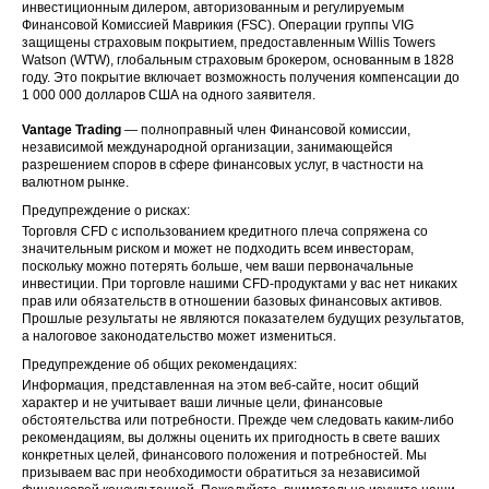
инвестиционным дилером, авторизованным и регулируемым
Финансовой Комиссией Маврикия (FSC). Операции группы VIG
защищены страховым покрытием, предоставленным Willis Towers
Watson (WTW), глобальным страховым брокером, основанным в 1828
году. Это покрытие включает возможность получения компенсации до
1 000 000 долларов США на одного заявителя.
Vantage Trading
— полноправный член Финансовой комиссии,
независимой международной организации, занимающейся
разрешением споров в сфере финансовых услуг, в частности на
валютном рынке.
Предупреждение о рисках:
Торговля CFD с использованием кредитного плеча сопряжена со
значительным риском и может не подходить всем инвесторам,
поскольку можно потерять больше, чем ваши первоначальные
инвестиции. При торговле нашими CFD-продуктами у вас нет никаких
прав или обязательств в отношении базовых финансовых активов.
Прошлые результаты не являются показателем будущих результатов,
а налоговое законодательство может измениться.
Предупреждение об общих рекомендациях:
Информация, представленная на этом веб-сайте, носит общий
характер и не учитывает ваши личные цели, финансовые
обстоятельства или потребности. Прежде чем следовать каким-либо
рекомендациям, вы должны оценить их пригодность в свете ваших
конкретных целей, финансового положения и потребностей. Мы
призываем вас при необходимости обратиться за независимой