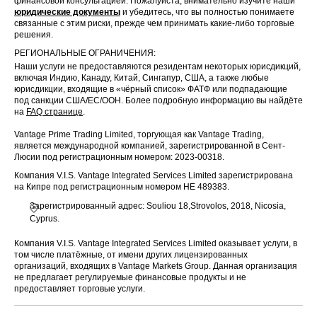
финансовой консультацией. Пожалуйста, внимательно изучите наши
юридические документы
и убедитесь, что вы полностью понимаете
связанные с этим риски, прежде чем принимать какие-либо торговые
решения.
РЕГИОНАЛЬНЫЕ ОГРАНИЧЕНИЯ:
Наши услуги не предоставляются резидентам некоторых юрисдикций,
включая Индию, Канаду, Китай, Сингапур, США, а также любые
юрисдикции, входящие в «чёрный список» ФАТФ или подпадающие
под санкции США/ЕС/ООН. Более подробную информацию вы найдёте
на
FAQ странице
.
Vantage Prime Trading Limited, торгующая как Vantage Trading,
является международной компанией, зарегистрированной в Сент-
Люсии под регистрационным номером: 2023-00318.
Компания V.I.S. Vantage Integrated Services Limited зарегистрирована
на Кипре под регистрационным номером HE 489383.
Зарегистрированный адрес: Souliou 18,Strovolos, 2018, Nicosia,
Cyprus.
Компания V.I.S. Vantage Integrated Services Limited оказывает услуги, в
том числе платёжные, от имени других лицензированных
организаций, входящих в Vantage Markets Group. Данная организация
не предлагает регулируемые финансовые продукты и не
предоставляет торговые услуги.