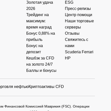
Золотая удача
ESG
2026
Пресс-релизы
Трейдинг на
Центр помощи
максимум:
Наши торговые
время наград
серверы
Бонус 0,88% на
Отзывы
прибыль
Свяжитесь с
Бонус на
нами
депозит
Scuderia Ferrari
Кешбэк за CFD
HP
на золото 24/7
Баллы и бонусы
орговля нефтью
Криптоактивы CFD
мым Финансовой Комиссией Маврикия (FSC). Операции