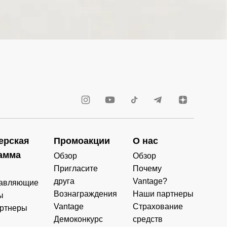
ерская
Промоакции
О нас
амма
Обзор
Обзор
Пригласите
Почему
друга
Vantage?
авляющие
Вознаграждения
Наши партнеры
ы
Vantage
Страхование
ртнеры
Демоконкурс
средств