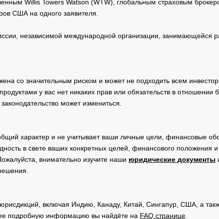
нным Willis Towers Watson (WTW), глобальным страховым брокеро
ров США на одного заявителя.
сии, независимой международной организации, занимающейся ра
жена со значительным риском и может не подходить всем инвестор
родуктами у вас нет никаких прав или обязательств в отношении 
 законодательство может измениться.
общий характер и не учитывает ваши личные цели, финансовые обс
дность в свете ваших конкретных целей, финансового положения 
Пожалуйста, внимательно изучите наши
юридические документы
 решения.
юрисдикций, включая Индию, Канаду, Китай, Сингапур, США, а та
ее подробную информацию вы найдёте на
FAQ странице
.