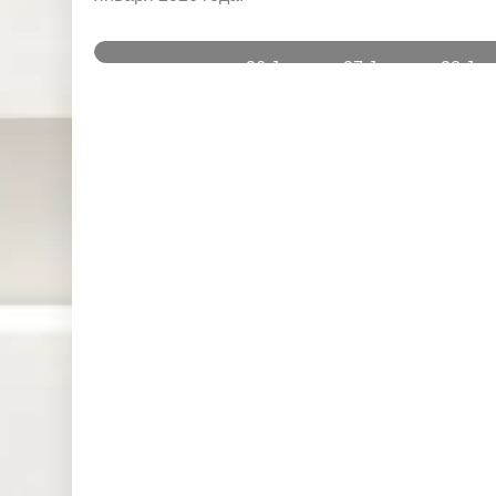
и
26 Jan
27 Jan
28 Jan
Instruments
2025
2025
2025
DJ30 (USD)
0.000
0.000
0.000
SPI200
0.000
0.000
0.000
(AUD)
HK50 (HKD)
0.000
0.000
0.000
Nikkei225
0.000
0.000
0.000
(JPN)
SP500
0.000
0.020
0.061
(USD)
UK100
0.000
0.000
0.000
(GBP)