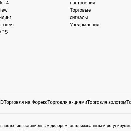
er 4
настроения
View
Торговые
йдинг
сигналы
рговля
Уведомления
VPS
FD
Торговля на Форекс
Торговля акциями
Торговля золотом
Т
 является инвестиционным дилером, авторизованным и регулируе