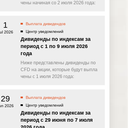
омпаний, как
Зарядитесь торговой энергией
чены начиная со 2 июля 2026 года:
Действуют Условия и положения.
Бонус 0,88% на прибыль
омпаний, как
Внесите депозит и торгуйте, чтобы
1
Выплата дивидендов
и Fortescue
получить бонус до $888 на дневную
прибыль*
Центр уведомлений
ul 2026
Бонус на депозит
омпаний, как
Дивиденды по индексам за
ПОПУЛЯРНОЕ
Откройте больше возможностей с
период с 1 по 9 июля 2026
кредитным бонусом до $30 000*
и
года
омпаний, как
Кешбэк за CFD на золото 24/7
P
Подключитесь, торгуйте XAUUSD247 и
Ниже представлены дивиденды по
зарабатывайте кешбэк с
CFD на акции, которые будут выпла
дополнительным бонусом 20% за
торговлю в выходные дни.*
чены с 1 июля 2026 года:
Баллы и бонусы
Получайте по одному баллу за каждые
$10 000 торгового объема по CFD и
29
Выплата дивидендов
обменивайте их на бонусы и призы.*
Центр уведомлений
un 2026
Дивиденды по индексам за
период с 29 июня по 7 июля
2026 года