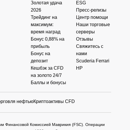
Золотая удача
ESG
2026
Пресс-релизы
Трейдинг на
Центр помощи
максимум:
Наши торговые
время наград
серверы
Бонус 0,88% на
Отзывы
прибыль
Свяжитесь с
Бонус на
нами
депозит
Scuderia Ferrari
Кешбэк за CFD
HP
на золото 24/7
Баллы и бонусы
орговля нефтью
Криптоактивы CFD
мым Финансовой Комиссией Маврикия (FSC). Операции