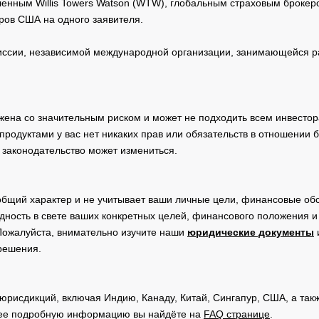
нным Willis Towers Watson (WTW), глобальным страховым брокеро
ров США на одного заявителя.
сии, независимой международной организации, занимающейся ра
жена со значительным риском и может не подходить всем инвестор
родуктами у вас нет никаких прав или обязательств в отношении 
 законодательство может измениться.
общий характер и не учитывает ваши личные цели, финансовые обс
дность в свете ваших конкретных целей, финансового положения 
Пожалуйста, внимательно изучите наши
юридические документы
 решения.
юрисдикций, включая Индию, Канаду, Китай, Сингапур, США, а та
ее подробную информацию вы найдёте на
FAQ странице
.