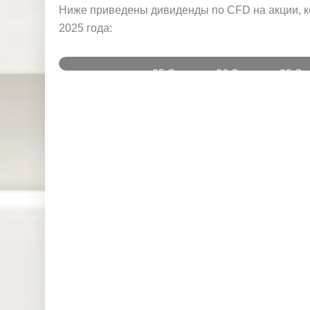
и
Ниже приведены дивиденды по CFD на акции, к
2025 года:
25 Sep
26 Sep
29 Se
Instruments
2025
2025
2025
DJ30 (USD)
0.000
0.000
0.00
SPI200
0.000
0.064
0.60
(AUD)
HK50 (HKD)
0.000
0.000
1.62
Nikkei225
0.000
0.000
298.8
(JPN)
SP500
0.085
0.184
0.05
(USD)