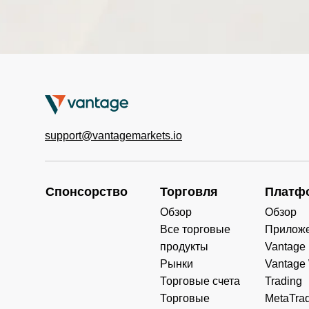
0.000
0.000
0.00
)
TWINDEX(U
0.000
0.000
0.00
SD)
HKTECH(H
0.000
0.000
0.00
KD)
CHINAH(HK
support@vantagemarkets.io
0.000
0.000
0.00
D)
IND50(USD)
0.000
0.000
0.00
Спонсорство
Торговля
Платф
SWI20(CHF)
0.000
0.000
0.00
Обзор
Обзор
Все торговые
Прилож
NETH25(EU
0.000
0.000
0.00
продукты
Vantage
R)
Рынки
Vantage
Торговые счета
Trading
Торговые
MetaTrad