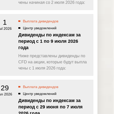
омпаний, как
Зарядитесь торговой энергией
чены начиная со 2 июля 2026 года:
Действуют Условия и положения.
Бонус 0,88% на прибыль
омпаний, как
Внесите депозит и торгуйте, чтобы
1
Выплата дивидендов
и Fortescue
получить бонус до $888 на дневную
прибыль*
Центр уведомлений
ul 2026
Бонус на депозит
омпаний, как
Дивиденды по индексам за
ПОПУЛЯРНОЕ
Откройте больше возможностей с
период с 1 по 9 июля 2026
кредитным бонусом до $30 000*
и
года
омпаний, как
Кешбэк за CFD на золото 24/7
P
Подключитесь, торгуйте XAUUSD247 и
Ниже представлены дивиденды по
зарабатывайте кешбэк с
CFD на акции, которые будут выпла
дополнительным бонусом 20% за
торговлю в выходные дни.*
чены с 1 июля 2026 года:
Баллы и бонусы
Получайте по одному баллу за каждые
$10 000 торгового объема по CFD и
29
Выплата дивидендов
обменивайте их на бонусы и призы.*
Центр уведомлений
un 2026
Дивиденды по индексам за
период с 29 июня по 7 июля
2026 года