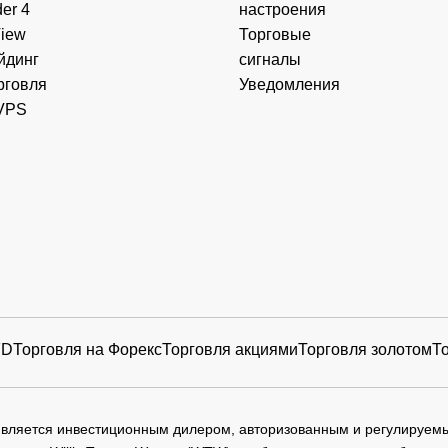
er 4
настроения
View
Торговые
йдинг
сигналы
рговля
Уведомления
VPS
FD
Торговля на Форекс
Торговля акциями
Торговля золотом
Т
 является инвестиционным дилером, авторизованным и регулируе