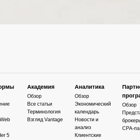
0
0.000
0.000
0.000
0.000
0
0.000
0.000
0.000
0.000
0
0.000
0.000
0.000
0.000
0
0.000
0.000
0.000
0.000
0
0.000
0.000
0.000
0.000
ормы
Академия
Аналитика
Партн
0
0.000
0.000
0.000
0.000
прогр
Обзор
Обзор
ение
Все статьи
Экономический
Обзор
0
0.000
0.000
0.000
0.000
Терминология
календарь
Предст
 Web
Взгляд Vantage
Новости и
брокер
анализ
CPA-па
er 5
Клиентские