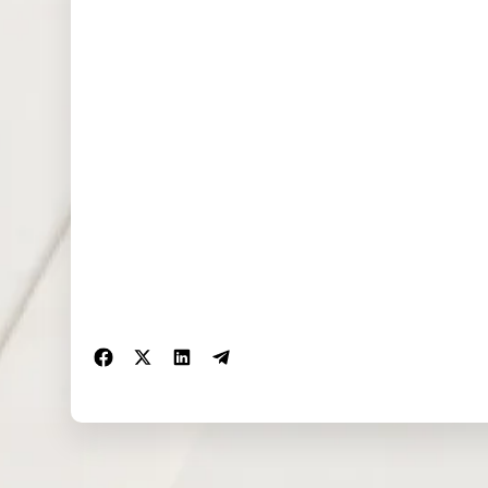
UK100
1.618
0.000
0.00
(GBP)
NAS100
0.000
0.414
0.00
(USD)
EU50 (EUR)
0.000
3.807
0.00
FRA40
0.000
12.401
0.00
(EUR)
ES35 (EUR)
0.000
0.000
0.00
CHINA50(U
0.000
0.963
0.00
SD)
US2000(US
0.117
0.049
0.14
D)
SA40(ZAR)
0.000
0.000
0.00
SGP20(SGD