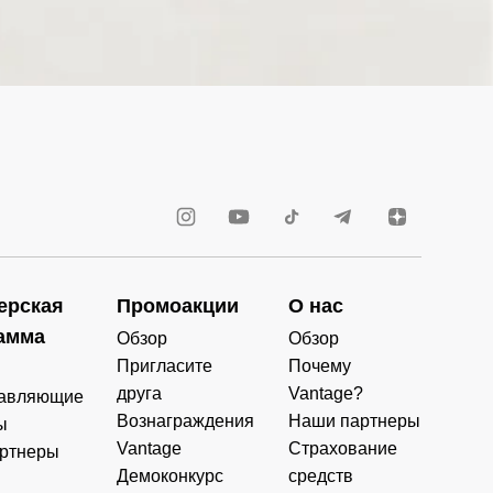
ерская
Промоакции
О нас
амма
Обзор
Обзор
Пригласите
Почему
друга
Vantage?
авляющие
Вознаграждения
Наши партнеры
ы
Vantage
Страхование
ртнеры
Демоконкурс
средств