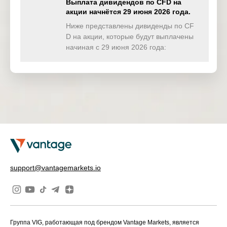
Выплата дивидендов по CFD на
акции начнётся 29 июня 2026 года.
TWINDEX
0.000
0.165
0.052
0.38
(USD)
Ниже представлены дивиденды по CF
D на акции, которые будут выплачены
HKTECH
начиная с 29 июня 2026 года:
0.000
0.000
0.000
0.00
(HKD)
CHINAH
0.000
0.000
0.000
0.00
(HKD)
IND50
0.000
0.000
0.000
0.00
(USD)
SWI20
0.000
0.000
0.000
0.00
(CHF)
NETH25
0.000
0.000
0.000
0.00
support@vantagemarkets.io
(EUR)
Группа VIG, работающая под брендом Vantage Markets, является