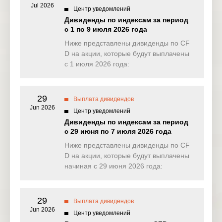
Jul 2026
Центр уведомлений
NAS100
0.000
0.561
0.000
0.42
Дивиденды по индексам за период
(USD)
с 1 по 9 июля 2026 года
EU50
Ниже представлены дивиденды по CF
0.000
4.604
0.000
0.00
(EUR)
D на акции, которые будут выплачены
с 1 июля 2026 года:
FRA40
0.000
0.000
0.000
0.00
(EUR)
29
ES35
Выплата дивидендов
0.000
0.000
0.000
0.00
(EUR)
Jun 2026
Центр уведомлений
Дивиденды по индексам за период
CHINA50
0.000
0.000
0.000
0.00
с 29 июня по 7 июля 2026 года
(USD)
Ниже представлены дивиденды по CF
US2000
D на акции, которые будут выплачены
0.035
0.026
0.038
0.14
(USD)
начиная с 29 июня 2026 года:
SA40
0.000
247.760
0.000
0.00
(ZAR)
29
Выплата дивидендов
Jun 2026
SGP20
Центр уведомлений
0.000
0.000
0.000
0.00
(SGD)