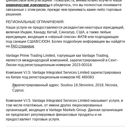
финансовой консультацией. Пожалуйста, внимательно изучите наши
юридические документы
и убедитесь, что вы полностью понимаете
связанные с этим риски, прежде чем принимать какие-либо торговые
решения.
РЕГИОНАЛЬНЫЕ ОГРАНИЧЕНИЯ:
Наши услуги не предоставляются резидентам некоторых юрисдикций,
включая Индию, Канаду, Китай, Сингапур, США, а также любые
юрисдикции, входящие в «чёрный список» ФАТФ или подпадающие
под санкции США/ЕС/ООН. Более подробную информацию вы найдёте
на
FAQ странице
.
Vantage Prime Trading Limited, торгующая как Vantage Trading,
является международной компанией, зарегистрированной в Сент-
Люсии под регистрационным номером: 2023-00318.
Компания V.I.S. Vantage Integrated Services Limited зарегистрирована
на Кипре под регистрационным номером HE 489383.
Зарегистрированный адрес: Souliou 18,Strovolos, 2018, Nicosia,
Cyprus.
Компания V.I.S. Vantage Integrated Services Limited оказывает услуги, в
том числе платёжные, от имени других лицензированных
организаций, входящих в Vantage Markets Group. Данная организация
не предлагает регулируемые финансовые продукты и не
предоставляет торговые услуги.