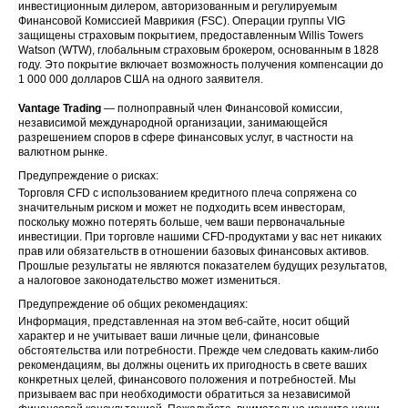
инвестиционным дилером, авторизованным и регулируемым
Финансовой Комиссией Маврикия (FSC). Операции группы VIG
защищены страховым покрытием, предоставленным Willis Towers
Watson (WTW), глобальным страховым брокером, основанным в 1828
году. Это покрытие включает возможность получения компенсации до
1 000 000 долларов США на одного заявителя.
Vantage Trading
— полноправный член Финансовой комиссии,
независимой международной организации, занимающейся
разрешением споров в сфере финансовых услуг, в частности на
валютном рынке.
Предупреждение о рисках:
Торговля CFD с использованием кредитного плеча сопряжена со
значительным риском и может не подходить всем инвесторам,
поскольку можно потерять больше, чем ваши первоначальные
инвестиции. При торговле нашими CFD-продуктами у вас нет никаких
прав или обязательств в отношении базовых финансовых активов.
Прошлые результаты не являются показателем будущих результатов,
а налоговое законодательство может измениться.
Предупреждение об общих рекомендациях:
Информация, представленная на этом веб-сайте, носит общий
характер и не учитывает ваши личные цели, финансовые
обстоятельства или потребности. Прежде чем следовать каким-либо
рекомендациям, вы должны оценить их пригодность в свете ваших
конкретных целей, финансового положения и потребностей. Мы
призываем вас при необходимости обратиться за независимой