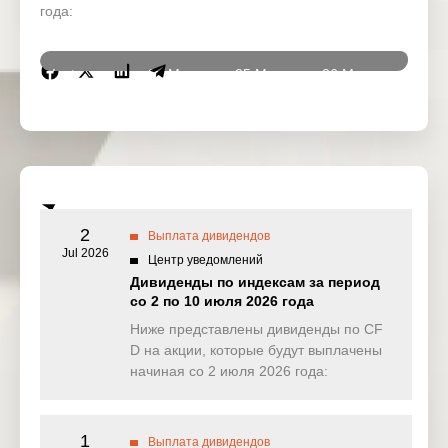
года:
Instrumen
24 Mar
25 Mar
26 Mar
27 Ma
ts
2026
2026
2026
2026
DJ30
0.000
0.000
0.000
0.00
(USD)
SPI200
0.640
0.814
0.000
0.00
(AUD)
2
Выплата дивидендов
HK50
Jul 2026
0.000
0.000
0.000
0.00
Центр уведомлений
(HKD)
Дивиденды по индексам за период
со 2 по 10 июля 2026 года
Nikkei225
0.000
0.000
0.000
0.00
(JPN)
Ниже представлены дивиденды по CF
D на акции, которые будут выплачены
SP500
0.061
0.256
0.020
0.18
начиная со 2 июля 2026 года:
(USD)
UK100
0.000
0.000
12.383
0.00
(GBP)
1
Выплата дивидендов