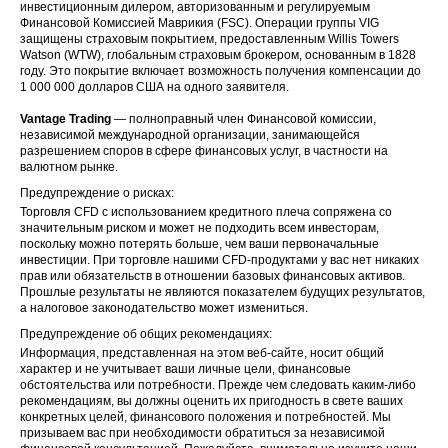
инвестиционным дилером, авторизованным и регулируемым
Финансовой Комиссией Маврикия (FSC). Операции группы VIG
защищены страховым покрытием, предоставленным Willis Towers
Watson (WTW), глобальным страховым брокером, основанным в 1828
году. Это покрытие включает возможность получения компенсации до
1 000 000 долларов США на одного заявителя.
Vantage Trading
— полноправный член Финансовой комиссии,
независимой международной организации, занимающейся
разрешением споров в сфере финансовых услуг, в частности на
валютном рынке.
Предупреждение о рисках:
Торговля CFD с использованием кредитного плеча сопряжена со
значительным риском и может не подходить всем инвесторам,
поскольку можно потерять больше, чем ваши первоначальные
инвестиции. При торговле нашими CFD-продуктами у вас нет никаких
прав или обязательств в отношении базовых финансовых активов.
Прошлые результаты не являются показателем будущих результатов,
а налоговое законодательство может измениться.
Предупреждение об общих рекомендациях:
Информация, представленная на этом веб-сайте, носит общий
характер и не учитывает ваши личные цели, финансовые
обстоятельства или потребности. Прежде чем следовать каким-либо
рекомендациям, вы должны оценить их пригодность в свете ваших
конкретных целей, финансового положения и потребностей. Мы
призываем вас при необходимости обратиться за независимой