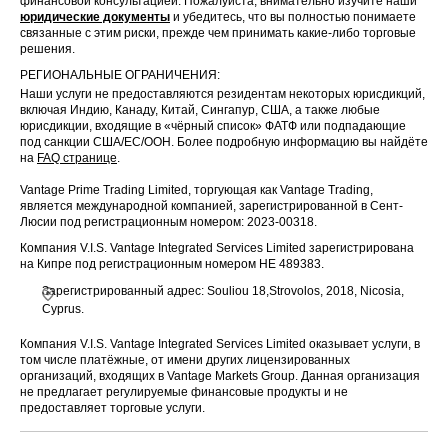
финансовой консультацией. Пожалуйста, внимательно изучите наши
юридические документы
и убедитесь, что вы полностью понимаете
связанные с этим риски, прежде чем принимать какие-либо торговые
решения.
РЕГИОНАЛЬНЫЕ ОГРАНИЧЕНИЯ:
Наши услуги не предоставляются резидентам некоторых юрисдикций,
включая Индию, Канаду, Китай, Сингапур, США, а также любые
юрисдикции, входящие в «чёрный список» ФАТФ или подпадающие
под санкции США/ЕС/ООН. Более подробную информацию вы найдёте
на
FAQ странице
.
Vantage Prime Trading Limited, торгующая как Vantage Trading,
является международной компанией, зарегистрированной в Сент-
Люсии под регистрационным номером: 2023-00318.
Компания V.I.S. Vantage Integrated Services Limited зарегистрирована
на Кипре под регистрационным номером HE 489383.
Зарегистрированный адрес: Souliou 18,Strovolos, 2018, Nicosia,
Cyprus.
Компания V.I.S. Vantage Integrated Services Limited оказывает услуги, в
том числе платёжные, от имени других лицензированных
организаций, входящих в Vantage Markets Group. Данная организация
не предлагает регулируемые финансовые продукты и не
предоставляет торговые услуги.