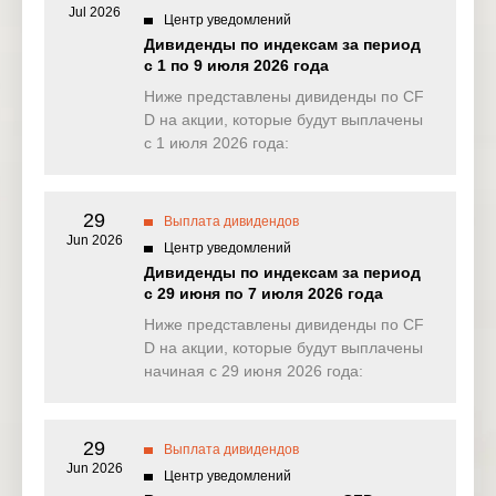
Jul 2026
Центр уведомлений
NAS100
1.495
0.000
0.556
0.00
Дивиденды по индексам за период
(USD)
с 1 по 9 июля 2026 года
EU50
Ниже представлены дивиденды по CF
0.708
0.000
4.333
0.00
(EUR)
D на акции, которые будут выплачены
с 1 июля 2026 года:
FRA40
0.223
0.000
0.000
0.00
(EUR)
29
ES35
Выплата дивидендов
0.000
0.000
0.000
0.00
(EUR)
Jun 2026
Центр уведомлений
Дивиденды по индексам за период
CHINA50
0.000
0.000
0.000
0.00
с 29 июня по 7 июля 2026 года
(USD)
Ниже представлены дивиденды по CF
US2000
D на акции, которые будут выплачены
0.121
0.035
0.025
0.03
(USD)
начиная с 29 июня 2026 года:
SA40
0.000
0.000
0.000
0.00
(ZAR)
29
Выплата дивидендов
Jun 2026
SGP20
Центр уведомлений
0.000
0.000
0.000
0.00
(SGD)