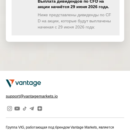
Выплата дивидендов по CFD на
акции начнётся 29 июня 2026 года.
TWINDEX
0.000
0.000
0.165
0.05
(USD)
Ниже представлены дивиденды по CF
D на акции, которые будут выплачены
HKTECH
начиная с 29 июня 2026 года:
0.000
0.000
0.000
0.00
(HKD)
CHINAH
0.000
0.000
0.000
0.00
(HKD)
IND50
0.000
0.000
0.000
0.00
(USD)
SWI20
20.143
0.000
0.000
0.00
(CHF)
NETH25
0.000
0.000
0.000
0.00
support@vantagemarkets.io
(EUR)
Группа VIG, работающая под брендом Vantage Markets, является