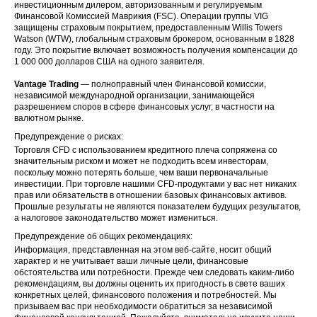
инвестиционным дилером, авторизованным и регулируемым
Финансовой Комиссией Маврикия (FSC). Операции группы VIG
защищены страховым покрытием, предоставленным Willis Towers
Watson (WTW), глобальным страховым брокером, основанным в 1828
году. Это покрытие включает возможность получения компенсации до
1 000 000 долларов США на одного заявителя.
Vantage Trading
— полноправный член Финансовой комиссии,
независимой международной организации, занимающейся
разрешением споров в сфере финансовых услуг, в частности на
валютном рынке.
Предупреждение о рисках:
Торговля CFD с использованием кредитного плеча сопряжена со
значительным риском и может не подходить всем инвесторам,
поскольку можно потерять больше, чем ваши первоначальные
инвестиции. При торговле нашими CFD-продуктами у вас нет никаких
прав или обязательств в отношении базовых финансовых активов.
Прошлые результаты не являются показателем будущих результатов,
а налоговое законодательство может измениться.
Предупреждение об общих рекомендациях:
Информация, представленная на этом веб-сайте, носит общий
характер и не учитывает ваши личные цели, финансовые
обстоятельства или потребности. Прежде чем следовать каким-либо
рекомендациям, вы должны оценить их пригодность в свете ваших
конкретных целей, финансового положения и потребностей. Мы
призываем вас при необходимости обратиться за независимой