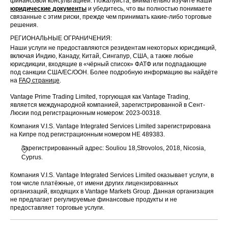
финансовой консультацией. Пожалуйста, внимательно изучите наши
юридические документы
и убедитесь, что вы полностью понимаете
связанные с этим риски, прежде чем принимать какие-либо торговые
решения.
РЕГИОНАЛЬНЫЕ ОГРАНИЧЕНИЯ:
Наши услуги не предоставляются резидентам некоторых юрисдикций,
включая Индию, Канаду, Китай, Сингапур, США, а также любые
юрисдикции, входящие в «чёрный список» ФАТФ или подпадающие
под санкции США/ЕС/ООН. Более подробную информацию вы найдёте
на
FAQ странице
.
Vantage Prime Trading Limited, торгующая как Vantage Trading,
является международной компанией, зарегистрированной в Сент-
Люсии под регистрационным номером: 2023-00318.
Компания V.I.S. Vantage Integrated Services Limited зарегистрирована
на Кипре под регистрационным номером HE 489383.
Зарегистрированный адрес: Souliou 18,Strovolos, 2018, Nicosia,
Cyprus.
Компания V.I.S. Vantage Integrated Services Limited оказывает услуги, в
том числе платёжные, от имени других лицензированных
организаций, входящих в Vantage Markets Group. Данная организация
не предлагает регулируемые финансовые продукты и не
предоставляет торговые услуги.