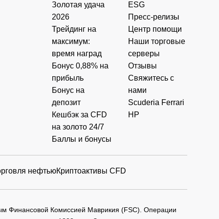
Золотая удача
ESG
2026
Пресс-релизы
Трейдинг на
Центр помощи
максимум:
Наши торговые
время наград
серверы
Бонус 0,88% на
Отзывы
прибыль
Свяжитесь с
Бонус на
нами
депозит
Scuderia Ferrari
Кешбэк за CFD
HP
на золото 24/7
Баллы и бонусы
орговля нефтью
Криптоактивы CFD
мым Финансовой Комиссией Маврикия (FSC). Операции