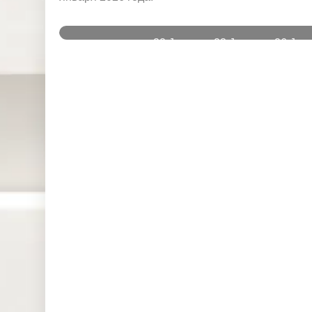
и
22 Jan
23 Jan
26 Jan
Instruments
2026
2026
2026
DJ30 (USD)
0.000
6.506
0.000
SPI200
0.000
0.000
0.000
(AUD)
HK50 (HKD)
0.000
0.000
0.000
Nikkei225
0.000
0.000
0.000
(JPN)
SP500
0.109
0.624
0.000
(USD)
UK100
0.000
0.000
0.000
(GBP)