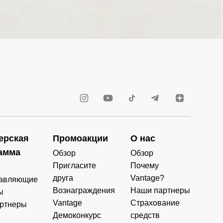
ерская
Промоакции
О нас
амма
Обзор
Обзор
Пригласите
Почему
друга
Vantage?
авляющие
Вознаграждения
Наши партнеры
ы
Vantage
Страхование
ртнеры
Демоконкурс
средств