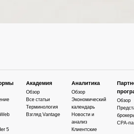
0.000
0.000
0.000
0.000
0.000
0.000
0.000
0.000
0.000
0.000
0.000
0.000
0.000
0.000
0.000
0.000
0.000
0.000
0.000
0.000
ормы
Академия
Аналитика
Партн
прогр
Обзор
Обзор
0.000
0.000
0.000
0.000
ение
Все статьи
Экономический
Обзор
Терминология
календарь
Предст
 Web
Взгляд Vantage
Новости и
брокер
анализ
CPA-па
er 5
Клиентские