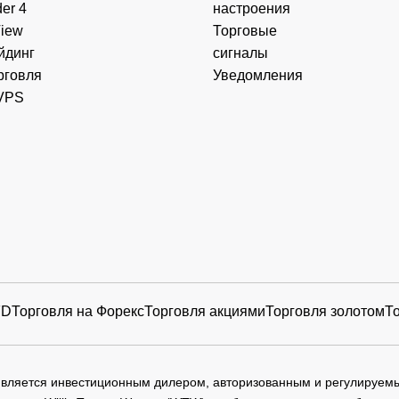
er 4
настроения
View
Торговые
йдинг
сигналы
рговля
Уведомления
VPS
FD
Торговля на Форекс
Торговля акциями
Торговля золотом
Т
 является инвестиционным дилером, авторизованным и регулируе