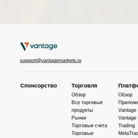
TWINDEX
0.000
0.000
0.000
(USD)
HKTECH
0.000
0.000
0.000
(HKD)
CHINAH
0.000
0.000
0.000
(HKD)
support@vantagemarkets.io
IND50 (USD)
0.000
0.000
0.000
SWI20
0.000
0.000
0.000
(CHF)
Спонсорство
Торговля
Платф
Обзор
Обзор
NETH25
0.000
0.000
0.000
Все торговые
Прилож
(EUR)
продукты
Vantage
Рынки
Vantage
Торговые счета
Trading
Торговые
MetaTrad