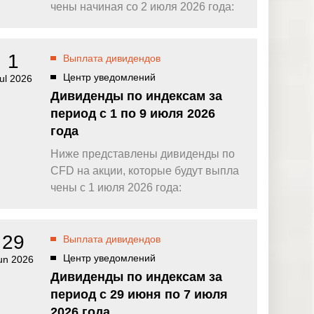
омпаний, как
Зарядитесь торговой энергией
чены начиная со 2 июля 2026 года:
Действуют Условия и положения.
Бонус 0,88% на прибыль
омпаний, как
Внесите депозит и торгуйте, чтобы
1
Выплата дивидендов
и Fortescue
получить бонус до $888 на дневную
прибыль*
Центр уведомлений
ul 2026
Бонус на депозит
омпаний, как
Дивиденды по индексам за
ПОПУЛЯРНОЕ
Откройте больше возможностей с
период с 1 по 9 июля 2026
кредитным бонусом до $30 000*
и
года
омпаний, как
Кешбэк за CFD на золото 24/7
P
Подключитесь, торгуйте XAUUSD247 и
Ниже представлены дивиденды по
зарабатывайте кешбэк с
CFD на акции, которые будут выпла
дополнительным бонусом 20% за
торговлю в выходные дни.*
чены с 1 июля 2026 года:
Баллы и бонусы
Получайте по одному баллу за каждые
$10 000 торгового объема по CFD и
29
Выплата дивидендов
обменивайте их на бонусы и призы.*
Центр уведомлений
un 2026
Дивиденды по индексам за
период с 29 июня по 7 июля
2026 года