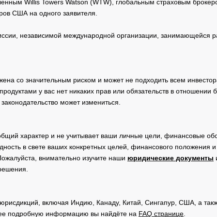
нным Willis Towers Watson (WTW), глобальным страховым брокеро
ров США на одного заявителя.
сии, независимой международной организации, занимающейся ра
жена со значительным риском и может не подходить всем инвестор
родуктами у вас нет никаких прав или обязательств в отношении 
 законодательство может измениться.
общий характер и не учитывает ваши личные цели, финансовые обс
дность в свете ваших конкретных целей, финансового положения 
Пожалуйста, внимательно изучите наши
юридические документы
 решения.
юрисдикций, включая Индию, Канаду, Китай, Сингапур, США, а та
ее подробную информацию вы найдёте на
FAQ странице
.