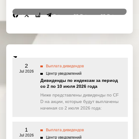
Instrumen
21 Oct
22 Oct
23 Oct
24 Oc
ts
2025
2025
2025
2025
DJ30
0.000
0.000
0.000
6.49
(USD)
SPI200
0.144
0.000
0.000
0.00
(AUD)
2
Выплата дивидендов
HK50
Jul 2026
0.000
0.000
1.538
0.00
Центр уведомлений
(HKD)
Дивиденды по индексам за период
со 2 по 10 июля 2026 года
Nikkei225
0.000
0.000
0.000
0.00
(JPN)
Ниже представлены дивиденды по CF
D на акции, которые будут выплачены
SP500
0.019
0.107
0.099
0.30
начиная со 2 июля 2026 года:
(USD)
UK100
0.000
0.000
1.668
0.00
(GBP)
1
Выплата дивидендов
Jul 2026
Центр уведомлений