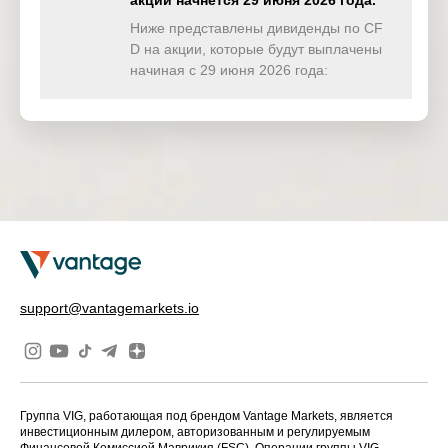
акции начнётся 29 июня 2026 года.
TWINDEX
0.000
0.000
0.000
0.00
(USD)
Ниже представлены дивиденды по CF
D на акции, которые будут выплачены
HKTECH(
начиная с 29 июня 2026 года:
0.000
0.000
0.000
0.00
HKD)
CHINAH(
0.000
0.000
0.000
0.00
HKD)
IND50(US
0.000
0.000
0.000
0.00
D)
SWI20(CH
0.000
0.000
0.000
0.00
F)
NETH25(
0.000
0.000
0.000
0.00
support@vantagemarkets.io
EUR)
Группа VIG, работающая под брендом Vantage Markets, является
инвестиционным дилером, авторизованным и регулируемым
Финансовой Комиссией Маврикия (FSC). Операции группы VIG