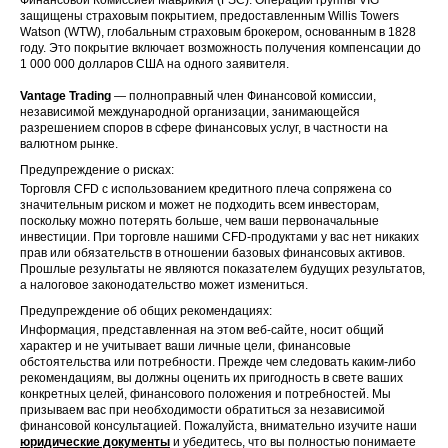
защищены страховым покрытием, предоставленным Willis Towers
Watson (WTW), глобальным страховым брокером, основанным в 1828
году. Это покрытие включает возможность получения компенсации до
1 000 000 долларов США на одного заявителя.
Vantage Trading
— полноправный член Финансовой комиссии,
независимой международной организации, занимающейся
разрешением споров в сфере финансовых услуг, в частности на
валютном рынке.
Предупреждение о рисках:
Торговля CFD с использованием кредитного плеча сопряжена со
значительным риском и может не подходить всем инвесторам,
поскольку можно потерять больше, чем ваши первоначальные
инвестиции. При торговле нашими CFD-продуктами у вас нет никаких
прав или обязательств в отношении базовых финансовых активов.
Прошлые результаты не являются показателем будущих результатов,
а налоговое законодательство может измениться.
Предупреждение об общих рекомендациях:
Информация, представленная на этом веб-сайте, носит общий
характер и не учитывает ваши личные цели, финансовые
обстоятельства или потребности. Прежде чем следовать каким-либо
рекомендациям, вы должны оценить их пригодность в свете ваших
конкретных целей, финансового положения и потребностей. Мы
призываем вас при необходимости обратиться за независимой
финансовой консультацией. Пожалуйста, внимательно изучите наши
юридические документы
и убедитесь, что вы полностью понимаете