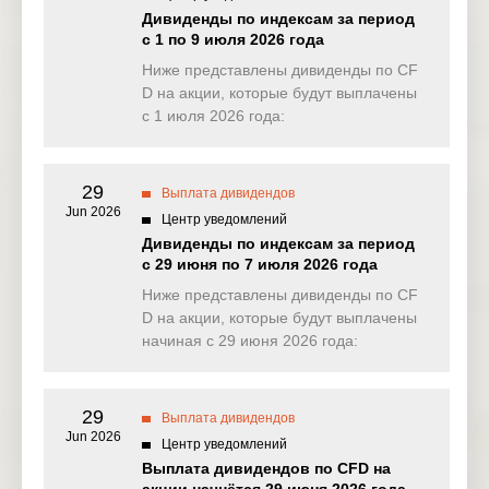
NAS100
0.000
0.000
0.000
0.02
Дивиденды по индексам за период
(USD)
с 1 по 9 июля 2026 года
EU50
Ниже представлены дивиденды по CF
0.000
0.000
0.000
0.00
(EUR)
D на акции, которые будут выплачены
с 1 июля 2026 года:
FRA40
0.000
0.000
0.000
0.00
(EUR)
29
ES35
Выплата дивидендов
0.000
0.000
0.000
0.00
(EUR)
Jun 2026
Центр уведомлений
Дивиденды по индексам за период
CHINA50(
0.000
1.628
0.000
13.30
с 29 июня по 7 июля 2026 года
USD)
Ниже представлены дивиденды по CF
US2000(U
D на акции, которые будут выплачены
0.009
0.000
0.032
0.09
SD)
начиная с 29 июня 2026 года:
SA40(ZAR
0.000
49.986
0.000
0.00
)
29
Выплата дивидендов
Jun 2026
SGP20(S
Центр уведомлений
0.000
0.000
0.000
0.00
GD)
Выплата дивидендов по CFD на