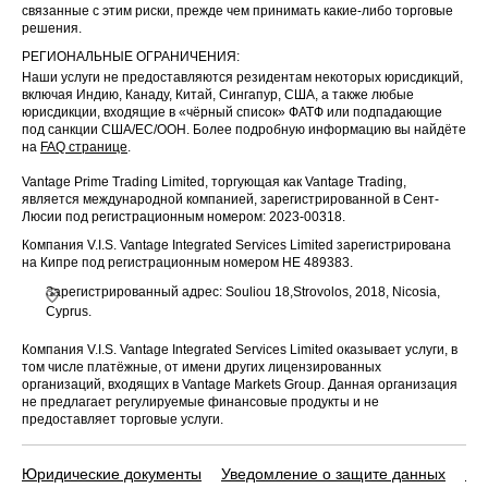
связанные с этим риски, прежде чем принимать какие-либо торговые
решения.
РЕГИОНАЛЬНЫЕ ОГРАНИЧЕНИЯ:
Наши услуги не предоставляются резидентам некоторых юрисдикций,
включая Индию, Канаду, Китай, Сингапур, США, а также любые
юрисдикции, входящие в «чёрный список» ФАТФ или подпадающие
под санкции США/ЕС/ООН. Более подробную информацию вы найдёте
на
FAQ странице
.
Vantage Prime Trading Limited, торгующая как Vantage Trading,
является международной компанией, зарегистрированной в Сент-
Люсии под регистрационным номером: 2023-00318.
Компания V.I.S. Vantage Integrated Services Limited зарегистрирована
на Кипре под регистрационным номером HE 489383.
Зарегистрированный адрес: Souliou 18,Strovolos, 2018, Nicosia,
Cyprus.
Компания V.I.S. Vantage Integrated Services Limited оказывает услуги, в
том числе платёжные, от имени других лицензированных
организаций, входящих в Vantage Markets Group. Данная организация
не предлагает регулируемые финансовые продукты и не
предоставляет торговые услуги.
Юридические документы
Уведомление о защите данных
По