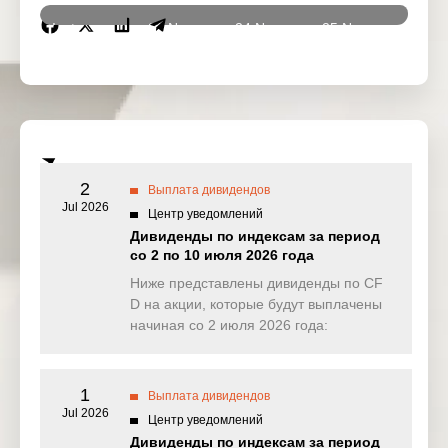
Instrumen
21 Nov
24 Nov
25 Nov
26 No
ts
2025
2025
2025
2025
DJ30
14.653
0.000
8.004
0.00
(USD)
SPI200
0.503
0.000
1.249
0.45
(AUD)
2
Выплата дивидендов
HK50
Jul 2026
0.000
0.000
0.000
0.00
Центр уведомлений
(HKD)
Дивиденды по индексам за период
со 2 по 10 июля 2026 года
Nikkei225
0.000
0.000
0.000
0.00
(JPN)
Ниже представлены дивиденды по CF
D на акции, которые будут выплачены
SP500
0.506
0.090
0.446
0.10
начиная со 2 июля 2026 года:
(USD)
UK100
0.000
0.000
0.000
0.00
(GBP)
1
Выплата дивидендов
Jul 2026
Центр уведомлений
NAS100
1.697
0.325
0.109
1.52
Дивиденды по индексам за период
(USD)