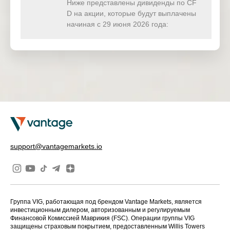
(USD)
Ниже представлены дивиденды по CF
D на акции, которые будут выплачены
HKTECH
начиная с 29 июня 2026 года:
0.000
0.000
0.000
0.00
(HKD)
CHINAH
0.000
0.000
0.000
0.00
(HKD)
IND50
0.000
0.000
0.000
0.00
(USD)
SWI20
0.000
0.000
0.000
0.00
(CHF)
NETH25
0.000
0.000
0.000
0.00
support@vantagemarkets.io
(EUR)
Группа VIG, работающая под брендом Vantage Markets, является
инвестиционным дилером, авторизованным и регулируемым
Финансовой Комиссией Маврикия (FSC). Операции группы VIG
защищены страховым покрытием, предоставленным Willis Towers