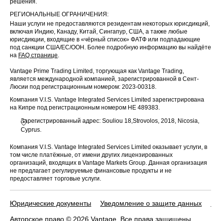
решения.
РЕГИОНАЛЬНЫЕ ОГРАНИЧЕНИЯ:
Наши услуги не предоставляются резидентам некоторых юрисдикций,
включая Индию, Канаду, Китай, Сингапур, США, а также любые
юрисдикции, входящие в «чёрный список» ФАТФ или подпадающие
под санкции США/ЕС/ООН. Более подробную информацию вы найдёте
на
FAQ странице
.
Vantage Prime Trading Limited, торгующая как Vantage Trading,
является международной компанией, зарегистрированной в Сент-
Люсии под регистрационным номером: 2023-00318.
Компания V.I.S. Vantage Integrated Services Limited зарегистрирована
на Кипре под регистрационным номером HE 489383.
Зарегистрированный адрес: Souliou 18,Strovolos, 2018, Nicosia,
Cyprus.
Компания V.I.S. Vantage Integrated Services Limited оказывает услуги, в
том числе платёжные, от имени других лицензированных
организаций, входящих в Vantage Markets Group. Данная организация
не предлагает регулируемые финансовые продукты и не
предоставляет торговые услуги.
Юридические документы
Уведомление о защите данных
По
Авторское право © 2026 Vantage. Все права защищены.