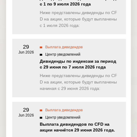
с 1 по 9 июля 2026 года
EU50
Ниже представлены дивиденды по CF
0.000
7.577
0.000
0.00
(EUR)
D на акции, которые будут выплачены
с 1 июля 2026 года:
FRA40
0.000
2.114
0.000
0.00
(EUR)
29
ES35
Выплата дивидендов
2.208
0.000
0.000
0.00
(EUR)
Jun 2026
Центр уведомлений
Дивиденды по индексам за период
CHINA50
1.872
0.000
0.000
0.00
с 29 июня по 7 июля 2026 года
(USD)
Ниже представлены дивиденды по CF
US2000
D на акции, которые будут выплачены
0.145
0.117
0.060
0.06
(USD)
начиная с 29 июня 2026 года:
SA40
0.000
0.000
0.000
0.00
(ZAR)
29
Выплата дивидендов
Jun 2026
SGP20
Центр уведомлений
0.062
0.000
0.000
0.00
(SGD)
Выплата дивидендов по CFD на
акции начнётся 29 июня 2026 года.
TWINDEX
0.000
0.000
0.000
0.00