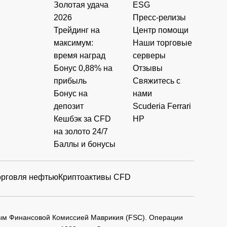
Золотая удача
ESG
2026
Пресс-релизы
Трейдинг на
Центр помощи
максимум:
Наши торговые
время наград
серверы
Бонус 0,88% на
Отзывы
прибыль
Свяжитесь с
Бонус на
нами
депозит
Scuderia Ferrari
Кешбэк за CFD
HP
на золото 24/7
Баллы и бонусы
орговля нефтью
Криптоактивы CFD
мым Финансовой Комиссией Маврикия (FSC). Операции