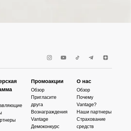
ерская
Промоакции
О нас
амма
Обзор
Обзор
Пригласите
Почему
друга
Vantage?
авляющие
Вознаграждения
Наши партнеры
ы
Vantage
Страхование
ртнеры
Демоконкурс
средств