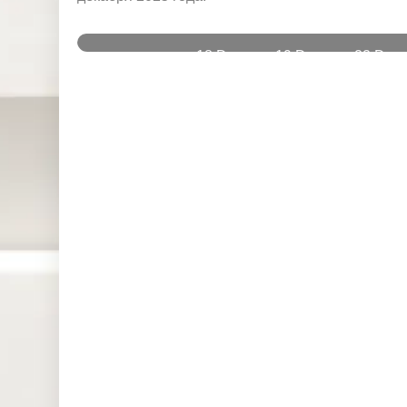
и
18 Dec
19 Dec
22 Dec
Instruments
2025
2025
2025
DJ30 (USD)
2.561
0.000
0.000
SPI200
0.000
0.000
0.000
(AUD)
HK50 (HKD)
0.000
0.000
0.000
Nikkei225
0.000
0.000
0.000
(JPN)
SP500
0.077
0.158
0.413
(USD)
UK100
0.785
0.000
0.000
(GBP)