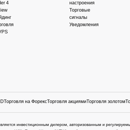
er 4
настроения
View
Торговые
йдинг
сигналы
рговля
Уведомления
VPS
FD
Торговля на Форекс
Торговля акциями
Торговля золотом
Т
 является инвестиционным дилером, авторизованным и регулируе