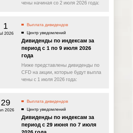
омпаний, как
Зарядитесь торговой энергией
чены начиная со 2 июля 2026 года:
Действуют Условия и положения.
Бонус 0,88% на прибыль
омпаний, как
Внесите депозит и торгуйте, чтобы
1
Выплата дивидендов
и Fortescue
получить бонус до $888 на дневную
прибыль*
Центр уведомлений
ul 2026
Бонус на депозит
омпаний, как
Дивиденды по индексам за
ПОПУЛЯРНОЕ
Откройте больше возможностей с
период с 1 по 9 июля 2026
кредитным бонусом до $30 000*
и
года
омпаний, как
Кешбэк за CFD на золото 24/7
P
Подключитесь, торгуйте XAUUSD247 и
Ниже представлены дивиденды по
зарабатывайте кешбэк с
CFD на акции, которые будут выпла
дополнительным бонусом 20% за
торговлю в выходные дни.*
чены с 1 июля 2026 года:
Баллы и бонусы
Получайте по одному баллу за каждые
$10 000 торгового объема по CFD и
29
Выплата дивидендов
обменивайте их на бонусы и призы.*
Центр уведомлений
un 2026
Дивиденды по индексам за
период с 29 июня по 7 июля
2026 года