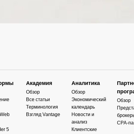
0.103
0.000
0.000
0.000
0.000
0.000
0.000
0.000
0.000
0.000
0.000
0.000
0.000
0.000
0.000
0.000
ормы
Академия
Аналитика
Партн
0.000
0.000
0.000
0.000
прогр
Обзор
Обзор
ение
Все статьи
Экономический
Обзор
0.000
0.000
0.000
0.000
Терминология
календарь
Предст
 Web
Взгляд Vantage
Новости и
брокер
анализ
CPA-па
er 5
Клиентские