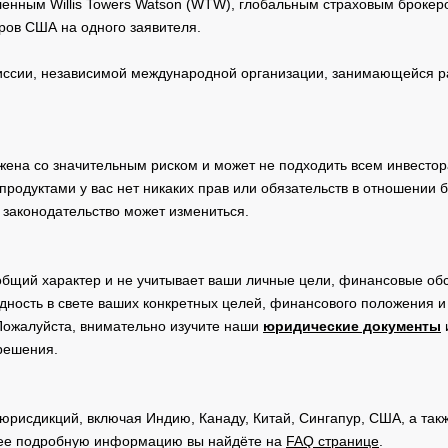
нным Willis Towers Watson (WTW), глобальным страховым брокеро
ров США на одного заявителя.
сии, независимой международной организации, занимающейся ра
жена со значительным риском и может не подходить всем инвестор
родуктами у вас нет никаких прав или обязательств в отношении 
 законодательство может измениться.
общий характер и не учитывает ваши личные цели, финансовые обс
дность в свете ваших конкретных целей, финансового положения 
Пожалуйста, внимательно изучите наши
юридические документы
 решения.
юрисдикций, включая Индию, Канаду, Китай, Сингапур, США, а та
ее подробную информацию вы найдёте на
FAQ странице
.