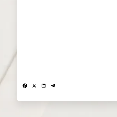
NAS100
0.000
0.973
2.721
(USD)
EU50 (EUR)
0.000
0.000
0.000
FRA40
0.000
0.000
0.000
(EUR)
ES35 (EUR)
0.000
2.052
0.000
CHINA50
7.683
25.814
0.000
(USD)
US2000
0.136
0.064
0.144
(USD)
SA40 (ZAR)
0.000
0.000
0.000
SGP20
0.000
0.000
0.000
(SGD)