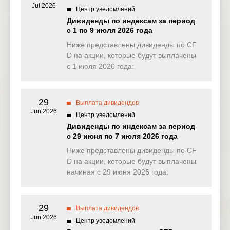
Jul 2026
Центр уведомлений
NAS100
0.000
0.000
0.973
2.72
Дивиденды по индексам за период
(USD)
с 1 по 9 июля 2026 года
EU50
Ниже представлены дивиденды по CF
0.000
0.000
0.000
0.00
(EUR)
D на акции, которые будут выплачены
с 1 июля 2026 года:
FRA40
0.000
0.000
0.000
0.00
(EUR)
29
ES35
Выплата дивидендов
0.000
0.000
0.000
0.00
(EUR)
Jun 2026
Центр уведомлений
Дивиденды по индексам за период
CHINA50
0.000
7.683
25.822
0.00
с 29 июня по 7 июля 2026 года
(USD)
Ниже представлены дивиденды по CF
US2000
D на акции, которые будут выплачены
0.060
0.136
0.064
0.14
(USD)
начиная с 29 июня 2026 года:
SA40
0.000
0.000
0.000
0.00
(ZAR)
29
Выплата дивидендов
Jun 2026
SGP20
Центр уведомлений
0.000
0.000
0.000
0.00
(SGD)