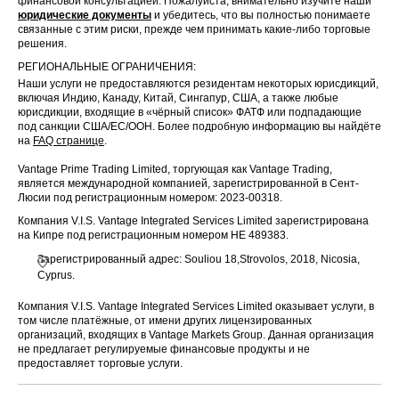
финансовой консультацией. Пожалуйста, внимательно изучите наши
юридические документы
и убедитесь, что вы полностью понимаете
связанные с этим риски, прежде чем принимать какие-либо торговые
решения.
РЕГИОНАЛЬНЫЕ ОГРАНИЧЕНИЯ:
Наши услуги не предоставляются резидентам некоторых юрисдикций,
включая Индию, Канаду, Китай, Сингапур, США, а также любые
юрисдикции, входящие в «чёрный список» ФАТФ или подпадающие
под санкции США/ЕС/ООН. Более подробную информацию вы найдёте
на
FAQ странице
.
Vantage Prime Trading Limited, торгующая как Vantage Trading,
является международной компанией, зарегистрированной в Сент-
Люсии под регистрационным номером: 2023-00318.
Компания V.I.S. Vantage Integrated Services Limited зарегистрирована
на Кипре под регистрационным номером HE 489383.
Зарегистрированный адрес: Souliou 18,Strovolos, 2018, Nicosia,
Cyprus.
Компания V.I.S. Vantage Integrated Services Limited оказывает услуги, в
том числе платёжные, от имени других лицензированных
организаций, входящих в Vantage Markets Group. Данная организация
не предлагает регулируемые финансовые продукты и не
предоставляет торговые услуги.