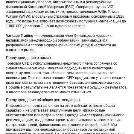
инвестиционным дилером, авторизованным и регулируемым
Финансовой Комиссией Маврикия (FSC). Операции группы VIG
защищены страховым покрытием, предоставленным Willis Towers
Watson (WTW), глобальным страховым брокером, основанным в 1828
году. Это покрытие включает возможность получения компенсации до
1 000 000 долларов США на одного заявителя.
Vantage Trading
— полноправный член Финансовой комиссии,
независимой международной организации, занимающейся
разрешением споров в сфере финансовых услуг, в частности на
валютном рынке.
Предупреждение о рисках:
Торговля CFD с использованием кредитного плеча сопряжена со
значительным риском и может не подходить всем инвесторам,
поскольку можно потерять больше, чем ваши первоначальные
инвестиции. При торговле нашими CFD-продуктами у вас нет никаких
прав или обязательств в отношении базовых финансовых активов.
Прошлые результаты не являются показателем будущих результатов,
а налоговое законодательство может измениться.
Предупреждение об общих рекомендациях:
Информация, представленная на этом веб-сайте, носит общий
характер и не учитывает ваши личные цели, финансовые
обстоятельства или потребности. Прежде чем следовать каким-либо
рекомендациям, вы должны оценить их пригодность в свете ваших
конкретных целей, финансового положения и потребностей. Мы
призываем вас при необходимости обратиться за независимой