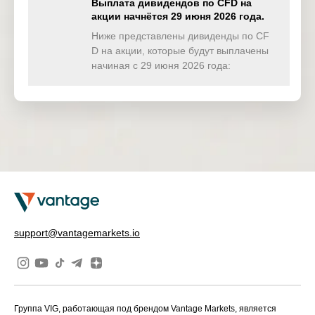
Выплата дивидендов по CFD на
акции начнётся 29 июня 2026 года.
TWINDEX
0.000
0.000
0.000
0.00
(USD)
Ниже представлены дивиденды по CF
D на акции, которые будут выплачены
HKTECH
начиная с 29 июня 2026 года:
0.000
0.000
0.000
0.00
(HKD)
CHINAH
1.229
0.000
0.000
0.00
(HKD)
IND50
0.000
0.000
0.000
0.00
(USD)
SWI20
0.000
0.000
0.000
0.00
(CHF)
NETH25
0.000
0.000
0.000
0.00
support@vantagemarkets.io
(EUR)
Группа VIG, работающая под брендом Vantage Markets, является