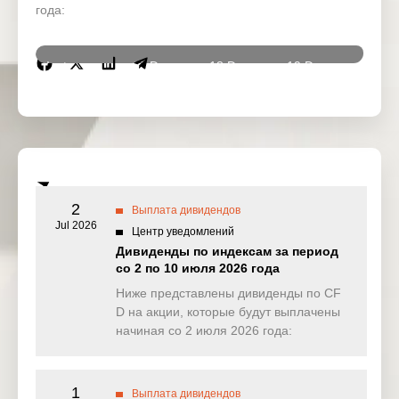
года:
Instrumen
17 Dec
18 Dec
19 Dec
22 De
ts
2025
2025
2025
2025
DJ30
0.000
2.561
0.000
0.00
(USD)
SPI200
0.000
0.000
0.000
0.00
(AUD)
2
Выплата дивидендов
HK50
Jul 2026
0.000
0.000
0.000
0.00
Центр уведомлений
(HKD)
Дивиденды по индексам за период
со 2 по 10 июля 2026 года
Nikkei225
0.000
0.000
0.000
0.00
(JPN)
Ниже представлены дивиденды по CF
D на акции, которые будут выплачены
SP500
0.134
0.077
0.158
0.41
начиная со 2 июля 2026 года:
(USD)
UK100
0.000
0.785
0.000
0.00
(GBP)
1
Выплата дивидендов