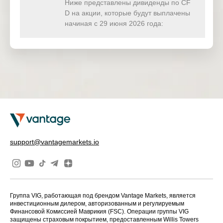
(USD)
Ниже представлены дивиденды по CF
D на акции, которые будут выплачены
HKTECH(
начиная с 29 июня 2026 года:
0.000
0.000
0.000
0.00
HKD)
CHINAH(
0.000
0.000
0.000
0.00
HKD)
IND50(US
8.934
0.000
0.000
0.00
D)
SWI20(CH
0.000
0.000
0.000
0.00
F)
NETH25(
2.434
0.000
0.000
0.00
support@vantagemarkets.io
EUR)
Группа VIG, работающая под брендом Vantage Markets, является
инвестиционным дилером, авторизованным и регулируемым
Финансовой Комиссией Маврикия (FSC). Операции группы VIG
защищены страховым покрытием, предоставленным Willis Towers