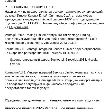
решения.
РЕГИОНАЛЬНЫЕ ОГРАНИЧЕНИЯ:
Наши услуги не предоставляются резидентам некоторых юрисдикций,
включая Индию, Канаду, Китай, Сингапур, США, а также любые
юрисдикции, входящие в «чёрный список» ФАТФ или подпадающие
под санкции США/ЕС/ООН. Более подробную информацию вы найдёте
на
FAQ странице
.
Vantage Prime Trading Limited, торгующая как Vantage Trading,
является международной компанией, зарегистрированной в Сент-
Люсии под регистрационным номером: 2023-00318.
Компания V.I.S. Vantage Integrated Services Limited зарегистрирована
на Кипре под регистрационным номером HE 489383.
Зарегистрированный адрес: Souliou 18,Strovolos, 2018, Nicosia,
Cyprus.
Компания V.I.S. Vantage Integrated Services Limited оказывает услуги, в
том числе платёжные, от имени других лицензированных
организаций, входящих в Vantage Markets Group. Данная организация
не предлагает регулируемые финансовые продукты и не
предоставляет торговые услуги.
Юридические документы
Уведомление о защите данных
По
Авторское право © 2026 Vantage. Все права защищены.