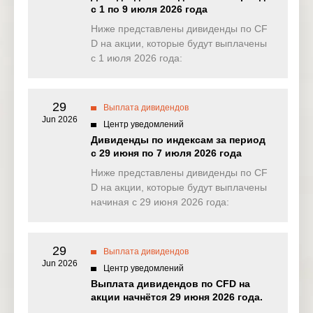
с 1 по 9 июля 2026 года
EU50
Ниже представлены дивиденды по CF
0.000
0.000
0.000
0.00
(EUR)
D на акции, которые будут выплачены
с 1 июля 2026 года:
FRA40
0.000
0.000
0.000
0.00
(EUR)
29
ES35
Выплата дивидендов
0.000
0.000
0.000
0.00
(EUR)
Jun 2026
Центр уведомлений
Дивиденды по индексам за период
CHINA50(
4.059
0.000
0.000
0.00
с 29 июня по 7 июля 2026 года
USD)
Ниже представлены дивиденды по CF
US2000(U
D на акции, которые будут выплачены
0.110
0.626
0.261
0.07
SD)
начиная с 29 июня 2026 года:
SA40(ZAR
0.000
0.000
0.000
0.00
)
29
Выплата дивидендов
Jun 2026
SGP20(S
Центр уведомлений
1.263
1.453
0.000
0.07
GD)
Выплата дивидендов по CFD на
акции начнётся 29 июня 2026 года.
TWINDEX
0.165
0.000
0.000
0.38