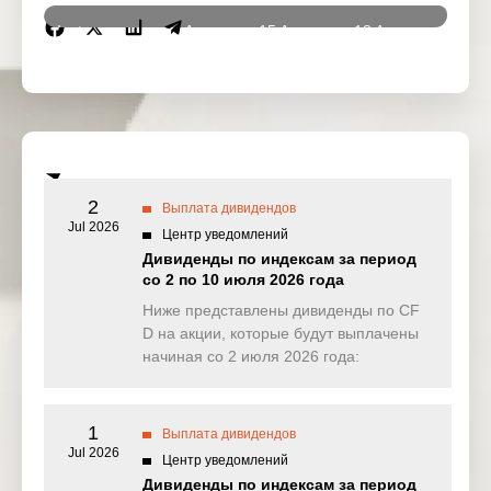
Instrumen
14 Aug
15 Aug
18 Aug
19 Au
ts
2025
2025
2025
2025
DJ30
0.000
13.247
0.000
10.51
(USD)
SPI200
4.329
0.000
0.000
2.43
(AUD)
2
Выплата дивидендов
HK50
Jul 2026
17.115
0.000
0.000
0.00
Центр уведомлений
(HKD)
Дивиденды по индексам за период
со 2 по 10 июля 2026 года
Nikkei225
0.000
0.000
0.000
0.00
(JPN)
Ниже представлены дивиденды по CF
D на акции, которые будут выплачены
SP500
0.239
1.455
0.492
0.53
начиная со 2 июля 2026 года:
(USD)
UK100
30.273
0.000
0.000
0.00
(GBP)
1
Выплата дивидендов
Jul 2026
Центр уведомлений
NAS100
0.615
2.116
0.818
0.35
Дивиденды по индексам за период
(USD)