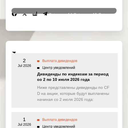
Instrumen
13 Oct
14 Oct
15 Oct
16 Oc
ts
2025
2025
2025
2025
DJ30
0.000
0.000
0.000
0.00
(USD)
SPI200
0.000
0.000
0.129
0.00
(AUD)
2
Выплата дивидендов
HK50
Jul 2026
0.000
0.000
0.000
0.00
Центр уведомлений
(HKD)
Дивиденды по индексам за период
со 2 по 10 июля 2026 года
Nikkei225
0.000
0.000
0.000
0.00
(JPN)
Ниже представлены дивиденды по CF
D на акции, которые будут выплачены
SP500
0.000
0.102
0.507
0.01
начиная со 2 июля 2026 года:
(USD)
UK100
0.000
0.000
0.000
5.40
(GBP)
1
Выплата дивидендов
Jul 2026
Центр уведомлений