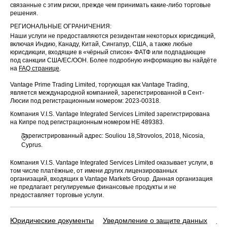
связанные с этим риски, прежде чем принимать какие-либо торговые
решения.
РЕГИОНАЛЬНЫЕ ОГРАНИЧЕНИЯ:
Наши услуги не предоставляются резидентам некоторых юрисдикций,
включая Индию, Канаду, Китай, Сингапур, США, а также любые
юрисдикции, входящие в «чёрный список» ФАТФ или подпадающие
под санкции США/ЕС/ООН. Более подробную информацию вы найдёте
на
FAQ странице
.
Vantage Prime Trading Limited, торгующая как Vantage Trading,
является международной компанией, зарегистрированной в Сент-
Люсии под регистрационным номером: 2023-00318.
Компания V.I.S. Vantage Integrated Services Limited зарегистрирована
на Кипре под регистрационным номером HE 489383.
Зарегистрированный адрес: Souliou 18,Strovolos, 2018, Nicosia,
Cyprus.
Компания V.I.S. Vantage Integrated Services Limited оказывает услуги, в
том числе платёжные, от имени других лицензированных
организаций, входящих в Vantage Markets Group. Данная организация
не предлагает регулируемые финансовые продукты и не
предоставляет торговые услуги.
Юридические документы
Уведомление о защите данных
По