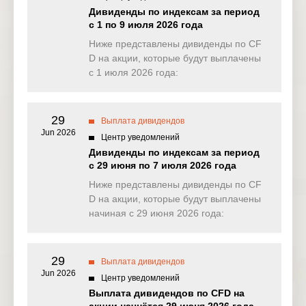
NAS100
0.000
0.000
0.000
0.00
Дивиденды по индексам за период
(USD)
с 1 по 9 июля 2026 года
EU50
Ниже представлены дивиденды по CF
0.000
0.843
0.000
0.00
(EUR)
D на акции, которые будут выплачены
с 1 июля 2026 года:
FRA40
0.000
2.455
0.000
0.00
(EUR)
29
ES35
Выплата дивидендов
0.000
0.000
0.000
0.00
(EUR)
Jun 2026
Центр уведомлений
Дивиденды по индексам за период
CHINA50(
0.341
0.000
3.523
0.00
с 29 июня по 7 июля 2026 года
USD)
Ниже представлены дивиденды по CF
US2000(U
D на акции, которые будут выплачены
0.000
0.007
0.098
0.29
SD)
начиная с 29 июня 2026 года:
SA40(ZAR
0.000
0.000
0.000
0.00
)
29
Выплата дивидендов
Jun 2026
SGP20(S
Центр уведомлений
0.000
0.000
0.000
0.08
GD)
Выплата дивидендов по CFD на