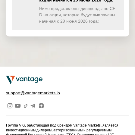
акции начнётся 29 июня 2026 года.
TWINDEX
0.000
0.000
0.000
0.00
(USD)
Ниже представлены дивиденды по CF
D на акции, которые будут выплачены
HKTECH(
начиная с 29 июня 2026 года:
0.000
0.000
0.000
0.00
HKD)
CHINAH(
0.000
0.000
0.000
0.00
HKD)
IND50(US
0.000
0.000
0.000
0.00
D)
SWI20(CH
0.000
0.000
0.000
0.00
F)
NETH25(
0.000
0.000
0.000
0.00
support@vantagemarkets.io
EUR)
Группа VIG, работающая под брендом Vantage Markets, является
инвестиционным дилером, авторизованным и регулируемым
Финансовой Комиссией Маврикия (FSC). Операции группы VIG