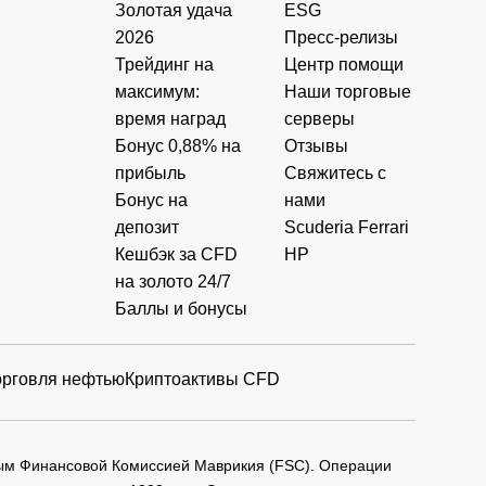
Золотая удача
ESG
2026
Пресс-релизы
Трейдинг на
Центр помощи
максимум:
Наши торговые
время наград
серверы
Бонус 0,88% на
Отзывы
прибыль
Свяжитесь с
Бонус на
нами
депозит
Scuderia Ferrari
Кешбэк за CFD
HP
на золото 24/7
Баллы и бонусы
орговля нефтью
Криптоактивы CFD
мым Финансовой Комиссией Маврикия (FSC). Операции