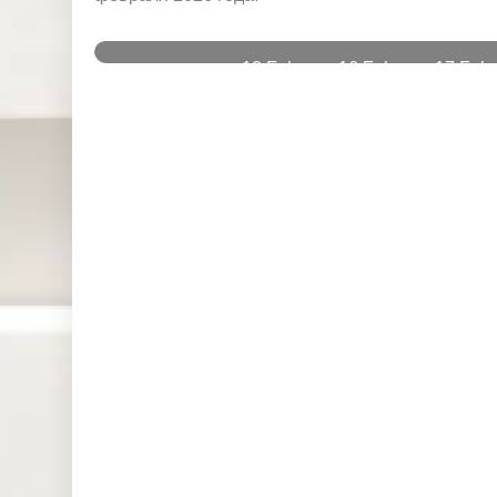
и
13 Feb
16 Feb
17 Feb
Instruments
2026
2026
2026
DJ30 (USD)
20.317
0.000
10.959
SPI200
0.000
0.000
1.918
(AUD)
HK50 (HKD)
0.000
0.000
0.000
Nikkei225
0.000
0.000
0.000
(JPN)
SP500
1.005
0.000
0.905
(USD)
UK100
0.000
0.000
0.000
(GBP)