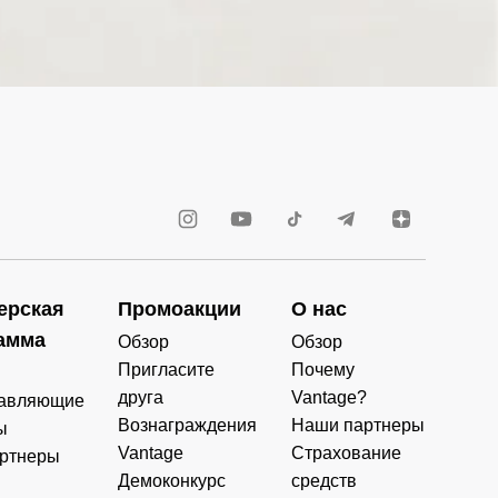
ерская
Промоакции
О нас
амма
Обзор
Обзор
Пригласите
Почему
друга
Vantage?
авляющие
Вознаграждения
Наши партнеры
ы
Vantage
Страхование
ртнеры
Демоконкурс
средств