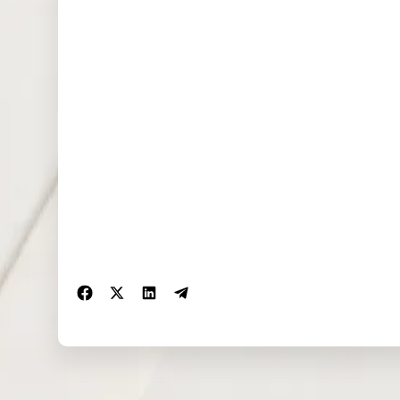
NAS100
3.019
0.000
1.034
(USD)
EU50 (EUR)
5.552
0.000
0.000
FRA40
0.000
0.000
0.000
(EUR)
ES35 (EUR)
0.000
0.000
0.000
CHINA50
0.000
0.000
0.000
(USD)
US2000
0.543
0.000
0.290
(USD)
SA40 (ZAR)
0.000
0.000
0.000
SGP20
0.269
0.000
0.000
(SGD)