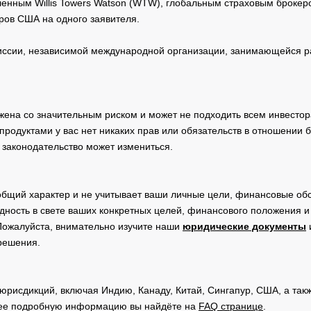
нным Willis Towers Watson (WTW), глобальным страховым брокеро
ров США на одного заявителя.
сии, независимой международной организации, занимающейся ра
жена со значительным риском и может не подходить всем инвестор
родуктами у вас нет никаких прав или обязательств в отношении 
 законодательство может измениться.
общий характер и не учитывает ваши личные цели, финансовые обс
дность в свете ваших конкретных целей, финансового положения 
Пожалуйста, внимательно изучите наши
юридические документы
 решения.
юрисдикций, включая Индию, Канаду, Китай, Сингапур, США, а та
ее подробную информацию вы найдёте на
FAQ странице
.