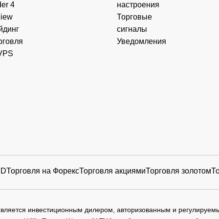
er 4
настроения
View
Торговые
йдинг
сигналы
рговля
Уведомления
VPS
FD
Торговля на Форекс
Торговля акциями
Торговля золотом
Т
 является инвестиционным дилером, авторизованным и регулируе