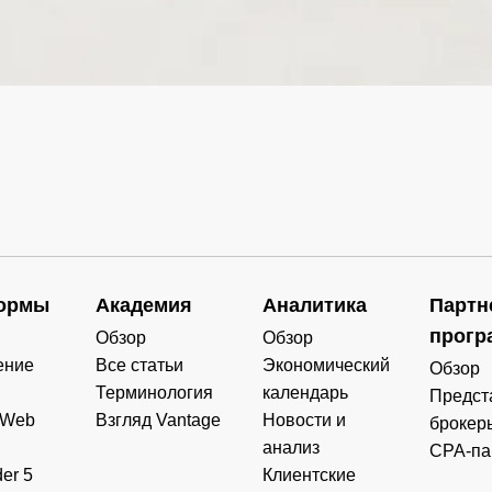
0.000
0.000
0.000
0.000
0.000
0.000
0.000
0.000
0.000
0.000
0.000
0.000
0.000
0.000
0.000
0.000
ормы
Академия
Аналитика
Партн
0.000
0.000
0.000
0.000
прогр
Обзор
Обзор
ение
Все статьи
Экономический
Обзор
0.000
0.000
0.000
0.000
Терминология
календарь
Предст
 Web
Взгляд Vantage
Новости и
брокер
анализ
CPA-па
er 5
Клиентские