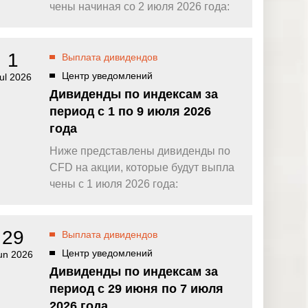
омпаний, как
Зарядитесь торговой энергией
чены начиная со 2 июля 2026 года:
Действуют Условия и положения.
Бонус 0,88% на прибыль
омпаний, как
Внесите депозит и торгуйте, чтобы
1
Выплата дивидендов
и Fortescue
получить бонус до $888 на дневную
прибыль*
Центр уведомлений
ul 2026
Бонус на депозит
омпаний, как
Дивиденды по индексам за
ПОПУЛЯРНОЕ
Откройте больше возможностей с
период с 1 по 9 июля 2026
кредитным бонусом до $30 000*
и
года
омпаний, как
Кешбэк за CFD на золото 24/7
P
Подключитесь, торгуйте XAUUSD247 и
Ниже представлены дивиденды по
зарабатывайте кешбэк с
CFD на акции, которые будут выпла
дополнительным бонусом 20% за
торговлю в выходные дни.*
чены с 1 июля 2026 года:
Баллы и бонусы
Получайте по одному баллу за каждые
$10 000 торгового объема по CFD и
29
Выплата дивидендов
обменивайте их на бонусы и призы.*
Центр уведомлений
un 2026
Дивиденды по индексам за
период с 29 июня по 7 июля
2026 года