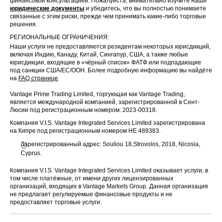
финансовой консультацией. Пожалуйста, внимательно изучите наши
юридические документы
и убедитесь, что вы полностью понимаете
связанные с этим риски, прежде чем принимать какие-либо торговые
решения.
РЕГИОНАЛЬНЫЕ ОГРАНИЧЕНИЯ:
Наши услуги не предоставляются резидентам некоторых юрисдикций,
включая Индию, Канаду, Китай, Сингапур, США, а также любые
юрисдикции, входящие в «чёрный список» ФАТФ или подпадающие
под санкции США/ЕС/ООН. Более подробную информацию вы найдёте
на
FAQ странице
.
Vantage Prime Trading Limited, торгующая как Vantage Trading,
является международной компанией, зарегистрированной в Сент-
Люсии под регистрационным номером: 2023-00318.
Компания V.I.S. Vantage Integrated Services Limited зарегистрирована
на Кипре под регистрационным номером HE 489383.
Зарегистрированный адрес: Souliou 18,Strovolos, 2018, Nicosia,
Cyprus.
Компания V.I.S. Vantage Integrated Services Limited оказывает услуги, в
том числе платёжные, от имени других лицензированных
организаций, входящих в Vantage Markets Group. Данная организация
не предлагает регулируемые финансовые продукты и не
предоставляет торговые услуги.