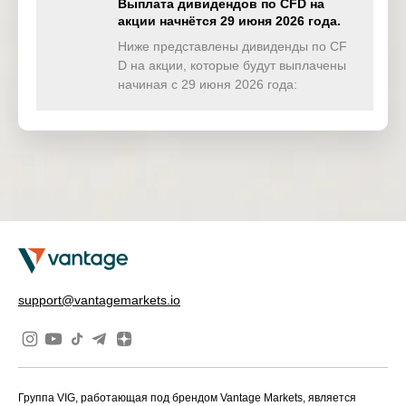
Выплата дивидендов по CFD на
акции начнётся 29 июня 2026 года.
TWINDEX
0.000
0.000
0.000
0.00
(USD)
Ниже представлены дивиденды по CF
D на акции, которые будут выплачены
HKTECH
начиная с 29 июня 2026 года:
0.000
0.000
0.000
0.00
(HKD)
CHINAH
0.000
0.000
0.000
0.00
(HKD)
IND50
0.000
0.000
0.000
0.00
(USD)
SWI20
0.000
0.000
0.000
0.00
(CHF)
NETH25
0.000
0.000
0.000
0.00
support@vantagemarkets.io
(EUR)
Группа VIG, работающая под брендом Vantage Markets, является