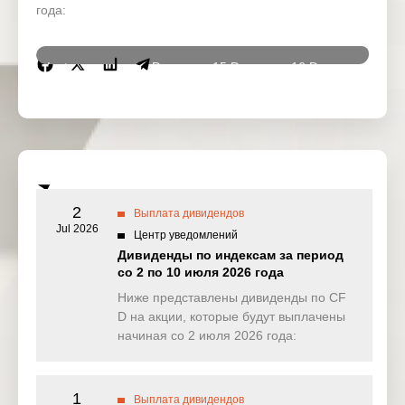
года:
Instrumen
12 Dec
15 Dec
16 Dec
17 De
ts
2025
2025
2025
2025
DJ30
1.447
9.851
0.000
0.00
(USD)
SPI200
0.308
0.000
0.000
0.00
(AUD)
2
Выплата дивидендов
HK50
Jul 2026
0.000
0.695
0.000
0.00
Центр уведомлений
(HKD)
Дивиденды по индексам за период
со 2 по 10 июля 2026 года
Nikkei225
0.000
0.000
0.000
0.00
(JPN)
Ниже представлены дивиденды по CF
D на акции, которые будут выплачены
SP500
0.412
1.167
0.262
0.13
начиная со 2 июля 2026 года:
(USD)
UK100
0.000
0.000
0.000
0.00
(GBP)
1
Выплата дивидендов