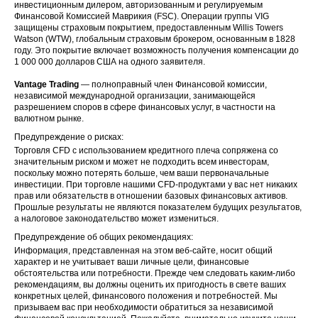
инвестиционным дилером, авторизованным и регулируемым
Финансовой Комиссией Маврикия (FSC). Операции группы VIG
защищены страховым покрытием, предоставленным Willis Towers
Watson (WTW), глобальным страховым брокером, основанным в 1828
году. Это покрытие включает возможность получения компенсации до
1 000 000 долларов США на одного заявителя.
Vantage Trading
— полноправный член Финансовой комиссии,
независимой международной организации, занимающейся
разрешением споров в сфере финансовых услуг, в частности на
валютном рынке.
Предупреждение о рисках:
Торговля CFD с использованием кредитного плеча сопряжена со
значительным риском и может не подходить всем инвесторам,
поскольку можно потерять больше, чем ваши первоначальные
инвестиции. При торговле нашими CFD-продуктами у вас нет никаких
прав или обязательств в отношении базовых финансовых активов.
Прошлые результаты не являются показателем будущих результатов,
а налоговое законодательство может измениться.
Предупреждение об общих рекомендациях:
Информация, представленная на этом веб-сайте, носит общий
характер и не учитывает ваши личные цели, финансовые
обстоятельства или потребности. Прежде чем следовать каким-либо
рекомендациям, вы должны оценить их пригодность в свете ваших
конкретных целей, финансового положения и потребностей. Мы
призываем вас при необходимости обратиться за независимой