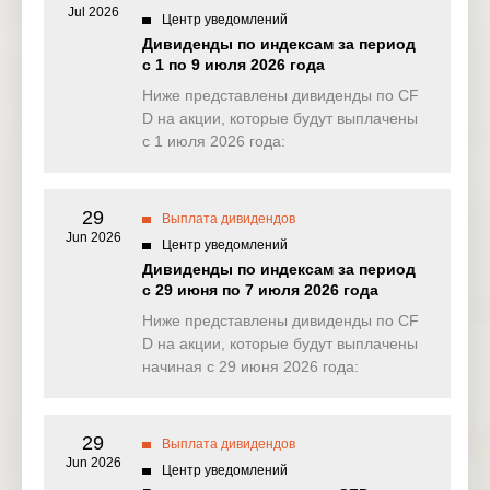
Jul 2026
Центр уведомлений
NAS100
0.912
1.994
0.000
0.00
Дивиденды по индексам за период
(USD)
с 1 по 9 июля 2026 года
EU50
Ниже представлены дивиденды по CF
0.000
0.000
0.000
0.00
(EUR)
D на акции, которые будут выплачены
с 1 июля 2026 года:
FRA40
0.000
0.219
0.000
0.00
(EUR)
29
ES35
Выплата дивидендов
0.000
0.000
0.000
0.00
(EUR)
Jun 2026
Центр уведомлений
Дивиденды по индексам за период
CHINA50
0.598
16.153
0.000
0.00
с 29 июня по 7 июля 2026 года
(USD)
Ниже представлены дивиденды по CF
US2000
D на акции, которые будут выплачены
0.181
0.723
0.043
0.06
(USD)
начиная с 29 июня 2026 года:
SA40
0.000
0.000
0.000
0.00
(ZAR)
29
Выплата дивидендов
Jun 2026
SGP20
Центр уведомлений
0.000
0.000
0.000
0.00
(SGD)