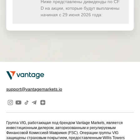
(USD)
Ниже представлены дивиденды по CF
D на акции, которые будут выплачены
HKTECH(
начиная с 29 июня 2026 года:
0.143
0.000
0.000
0.00
HKD)
CHINAH(
0.000
0.000
0.000
0.00
HKD)
IND50(US
0.362
18.144
0.000
0.00
D)
SWI20(CH
0.000
0.000
0.000
0.00
F)
NETH25(
0.000
0.337
0.000
0.00
support@vantagemarkets.io
EUR)
Группа VIG, работающая под брендом Vantage Markets, является
инвестиционным дилером, авторизованным и регулируемым
Финансовой Комиссией Маврикия (FSC). Операции группы VIG
защищены страховым покрытием, предоставленным Willis Towers