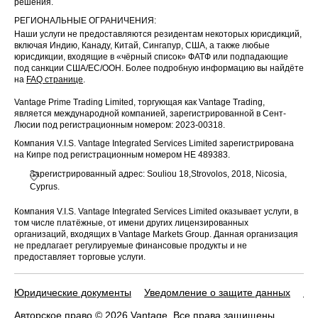
решения.
РЕГИОНАЛЬНЫЕ ОГРАНИЧЕНИЯ:
Наши услуги не предоставляются резидентам некоторых юрисдикций,
включая Индию, Канаду, Китай, Сингапур, США, а также любые
юрисдикции, входящие в «чёрный список» ФАТФ или подпадающие
под санкции США/ЕС/ООН. Более подробную информацию вы найдёте
на
FAQ странице
.
Vantage Prime Trading Limited, торгующая как Vantage Trading,
является международной компанией, зарегистрированной в Сент-
Люсии под регистрационным номером: 2023-00318.
Компания V.I.S. Vantage Integrated Services Limited зарегистрирована
на Кипре под регистрационным номером HE 489383.
Зарегистрированный адрес: Souliou 18,Strovolos, 2018, Nicosia,
Cyprus.
Компания V.I.S. Vantage Integrated Services Limited оказывает услуги, в
том числе платёжные, от имени других лицензированных
организаций, входящих в Vantage Markets Group. Данная организация
не предлагает регулируемые финансовые продукты и не
предоставляет торговые услуги.
Юридические документы
Уведомление о защите данных
По
Авторское право © 2026 Vantage. Все права защищены.