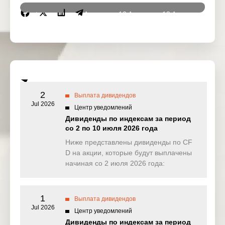
Instrumen
11 Aug
12 Aug
13 Aug
14 Au
ts
2025
2025
2025
2025
DJ30
1.598
3.627
0.000
0.00
(USD)
SPI200
0.026
0.000
0.181
2.80
(AUD)
2
Выплата дивидендов
HK50
Jul 2026
0.000
1.543
0.362
17.11
Центр уведомлений
(HKD)
Дивиденды по индексам за период
со 2 по 10 июля 2026 года
Nikkei225
0.000
0.000
0.000
0.00
(JPN)
Ниже представлены дивиденды по CF
D на акции, которые будут выплачены
SP500
0.626
0.192
0.213
0.23
начиная со 2 июля 2026 года:
(USD)
UK100
0.000
0.000
0.000
30.30
(GBP)
1
Выплата дивидендов
Jul 2026
Центр уведомлений
NAS100
2.620
0.000
0.000
0.61
Дивиденды по индексам за период
(USD)