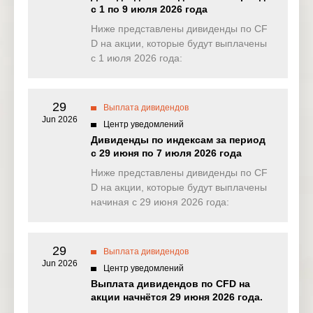
с 1 по 9 июля 2026 года
EU50
Ниже представлены дивиденды по CF
0.000
0.000
0.000
0.00
(EUR)
D на акции, которые будут выплачены
с 1 июля 2026 года:
FRA40
0.000
0.000
0.000
0.00
(EUR)
29
ES35
Выплата дивидендов
1.254
0.000
0.000
0.00
(EUR)
Jun 2026
Центр уведомлений
Дивиденды по индексам за период
CHINA50(
0.000
0.000
0.000
4.05
с 29 июня по 7 июля 2026 года
USD)
Ниже представлены дивиденды по CF
US2000(U
D на акции, которые будут выплачены
0.210
0.102
0.111
0.11
SD)
начиная с 29 июня 2026 года:
SA40(ZAR
0.000
0.000
0.000
0.00
)
29
Выплата дивидендов
Jun 2026
SGP20(S
Центр уведомлений
0.249
0.403
0.000
1.26
GD)
Выплата дивидендов по CFD на
акции начнётся 29 июня 2026 года.
TWINDEX
0.017
1.203
1.144
0.16