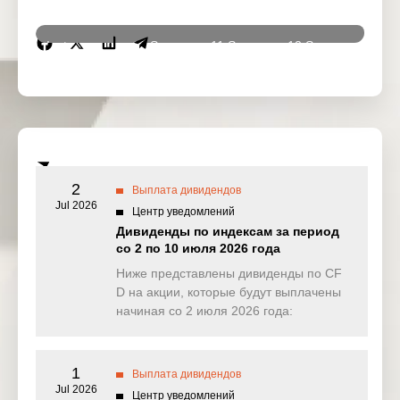
Instrumen
10 Sep
11 Sep
12 Sep
15 Se
ts
2025
2025
2025
2025
DJ30
6.762
0.061
0.000
21.69
(USD)
SPI200
2.619
0.750
0.829
1.31
(AUD)
2
Выплата дивидендов
HK50
Jul 2026
16.723
19.571
0.000
4.17
Центр уведомлений
(HKD)
Дивиденды по индексам за период
со 2 по 10 июля 2026 года
Nikkei225
0.000
0.000
0.000
0.00
(JPN)
Ниже представлены дивиденды по CF
D на акции, которые будут выплачены
SP500
0.181
0.061
0.269
1.61
начиная со 2 июля 2026 года:
(USD)
UK100
0.000
1.019
0.000
0.00
(GBP)
1
Выплата дивидендов
Jul 2026
Центр уведомлений