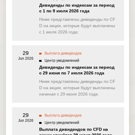
NAS100
0.000
0.131
0.826
2.42
Дивиденды по индексам за период
(USD)
с 1 по 9 июля 2026 года
EU50
Ниже представлены дивиденды по CF
0.000
0.000
0.000
0.00
(EUR)
D на акции, которые будут выплачены
с 1 июля 2026 года:
FRA40
0.000
0.000
0.000
0.00
(EUR)
29
ES35
Выплата дивидендов
0.000
0.000
0.000
0.00
(EUR)
Jun 2026
Центр уведомлений
Дивиденды по индексам за период
CHINA50(
0.000
0.000
2.233
0.00
с 29 июня по 7 июля 2026 года
USD)
Ниже представлены дивиденды по CF
US2000(U
D на акции, которые будут выплачены
0.124
0.082
0.208
0.58
SD)
начиная с 29 июня 2026 года:
SA40(ZAR
353.263
0.000
0.000
0.00
)
29
Выплата дивидендов
Jun 2026
SGP20(S
Центр уведомлений
0.000
0.000
0.000
0.00
GD)
Выплата дивидендов по CFD на