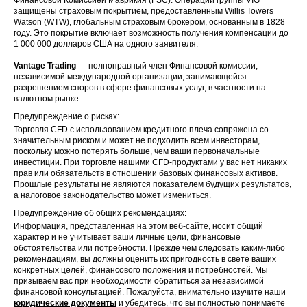
защищены страховым покрытием, предоставленным Willis Towers
Watson (WTW), глобальным страховым брокером, основанным в 1828
году. Это покрытие включает возможность получения компенсации до
1 000 000 долларов США на одного заявителя.
Vantage Trading
— полноправный член Финансовой комиссии,
независимой международной организации, занимающейся
разрешением споров в сфере финансовых услуг, в частности на
валютном рынке.
Предупреждение о рисках:
Торговля CFD с использованием кредитного плеча сопряжена со
значительным риском и может не подходить всем инвесторам,
поскольку можно потерять больше, чем ваши первоначальные
инвестиции. При торговле нашими CFD-продуктами у вас нет никаких
прав или обязательств в отношении базовых финансовых активов.
Прошлые результаты не являются показателем будущих результатов,
а налоговое законодательство может измениться.
Предупреждение об общих рекомендациях:
Информация, представленная на этом веб-сайте, носит общий
характер и не учитывает ваши личные цели, финансовые
обстоятельства или потребности. Прежде чем следовать каким-либо
рекомендациям, вы должны оценить их пригодность в свете ваших
конкретных целей, финансового положения и потребностей. Мы
призываем вас при необходимости обратиться за независимой
финансовой консультацией. Пожалуйста, внимательно изучите наши
юридические документы
и убедитесь, что вы полностью понимаете