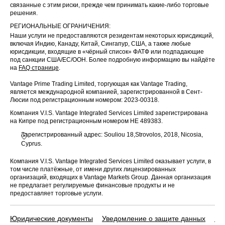
связанные с этим риски, прежде чем принимать какие-либо торговые
решения.
РЕГИОНАЛЬНЫЕ ОГРАНИЧЕНИЯ:
Наши услуги не предоставляются резидентам некоторых юрисдикций,
включая Индию, Канаду, Китай, Сингапур, США, а также любые
юрисдикции, входящие в «чёрный список» ФАТФ или подпадающие
под санкции США/ЕС/ООН. Более подробную информацию вы найдёте
на
FAQ странице
.
Vantage Prime Trading Limited, торгующая как Vantage Trading,
является международной компанией, зарегистрированной в Сент-
Люсии под регистрационным номером: 2023-00318.
Компания V.I.S. Vantage Integrated Services Limited зарегистрирована
на Кипре под регистрационным номером HE 489383.
Зарегистрированный адрес: Souliou 18,Strovolos, 2018, Nicosia,
Cyprus.
Компания V.I.S. Vantage Integrated Services Limited оказывает услуги, в
том числе платёжные, от имени других лицензированных
организаций, входящих в Vantage Markets Group. Данная организация
не предлагает регулируемые финансовые продукты и не
предоставляет торговые услуги.
Юридические документы
Уведомление о защите данных
По