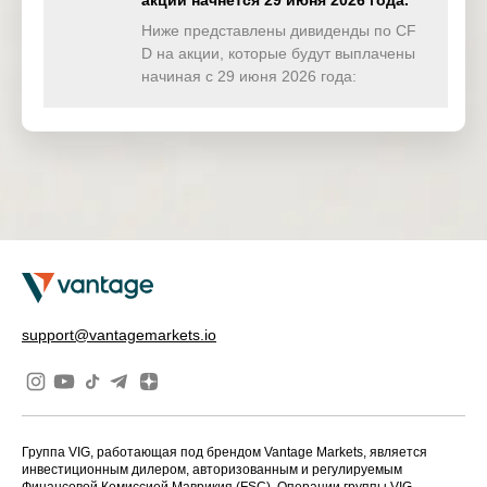
акции начнётся 29 июня 2026 года.
TWINDEX
0.762
0.000
0.000
0.00
(USD)
Ниже представлены дивиденды по CF
D на акции, которые будут выплачены
HKTECH(
начиная с 29 июня 2026 года:
0.000
0.000
0.000
0.00
HKD)
CHINAH(
6.884
0.000
0.000
0.00
HKD)
IND50(US
0.000
0.000
0.000
0.00
D)
SWI20(CH
0.000
0.000
0.000
0.00
F)
NETH25(
0.000
0.000
0.000
0.00
support@vantagemarkets.io
EUR)
Группа VIG, работающая под брендом Vantage Markets, является
инвестиционным дилером, авторизованным и регулируемым
Финансовой Комиссией Маврикия (FSC). Операции группы VIG