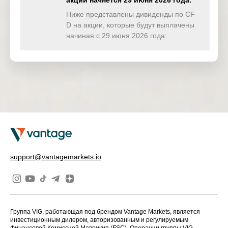
акции начнётся 29 июня 2026 года.
TWINDEX
0.000
0.000
0.000
0.00
(USD)
Ниже представлены дивиденды по CF
D на акции, которые будут выплачены
HKTECH
начиная с 29 июня 2026 года:
0.000
0.000
0.000
3.58
(HKD)
CHINAH
0.000
0.000
0.000
0.00
(HKD)
IND50
0.000
0.000
0.000
0.00
(USD)
SWI20
70.747
0.000
0.000
0.00
(CHF)
NETH25
0.000
0.000
0.000
0.00
support@vantagemarkets.io
(EUR)
Группа VIG, работающая под брендом Vantage Markets, является
инвестиционным дилером, авторизованным и регулируемым
Финансовой Комиссией Маврикия (FSC). Операции группы VIG