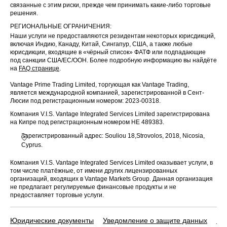
связанные с этим риски, прежде чем принимать какие-либо торговые
решения.
РЕГИОНАЛЬНЫЕ ОГРАНИЧЕНИЯ:
Наши услуги не предоставляются резидентам некоторых юрисдикций,
включая Индию, Канаду, Китай, Сингапур, США, а также любые
юрисдикции, входящие в «чёрный список» ФАТФ или подпадающие
под санкции США/ЕС/ООН. Более подробную информацию вы найдёте
на
FAQ странице
.
Vantage Prime Trading Limited, торгующая как Vantage Trading,
является международной компанией, зарегистрированной в Сент-
Люсии под регистрационным номером: 2023-00318.
Компания V.I.S. Vantage Integrated Services Limited зарегистрирована
на Кипре под регистрационным номером HE 489383.
Зарегистрированный адрес: Souliou 18,Strovolos, 2018, Nicosia,
Cyprus.
Компания V.I.S. Vantage Integrated Services Limited оказывает услуги, в
том числе платёжные, от имени других лицензированных
организаций, входящих в Vantage Markets Group. Данная организация
не предлагает регулируемые финансовые продукты и не
предоставляет торговые услуги.
Юридические документы
Уведомление о защите данных
По