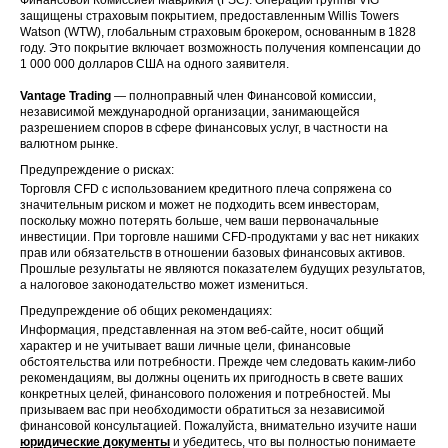
защищены страховым покрытием, предоставленным Willis Towers
Watson (WTW), глобальным страховым брокером, основанным в 1828
году. Это покрытие включает возможность получения компенсации до
1 000 000 долларов США на одного заявителя.
Vantage Trading
— полноправный член Финансовой комиссии,
независимой международной организации, занимающейся
разрешением споров в сфере финансовых услуг, в частности на
валютном рынке.
Предупреждение о рисках:
Торговля CFD с использованием кредитного плеча сопряжена со
значительным риском и может не подходить всем инвесторам,
поскольку можно потерять больше, чем ваши первоначальные
инвестиции. При торговле нашими CFD-продуктами у вас нет никаких
прав или обязательств в отношении базовых финансовых активов.
Прошлые результаты не являются показателем будущих результатов,
а налоговое законодательство может измениться.
Предупреждение об общих рекомендациях:
Информация, представленная на этом веб-сайте, носит общий
характер и не учитывает ваши личные цели, финансовые
обстоятельства или потребности. Прежде чем следовать каким-либо
рекомендациям, вы должны оценить их пригодность в свете ваших
конкретных целей, финансового положения и потребностей. Мы
призываем вас при необходимости обратиться за независимой
финансовой консультацией. Пожалуйста, внимательно изучите наши
юридические документы
и убедитесь, что вы полностью понимаете