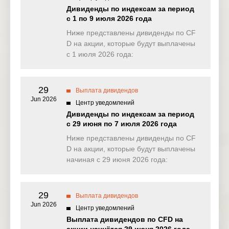
NAS100
0.000
1.123
0.000
3.05
Дивиденды по индексам за период
(USD)
с 1 по 9 июля 2026 года
EU50
Ниже представлены дивиденды по CF
0.000
0.000
0.000
0.00
(EUR)
D на акции, которые будут выплачены
с 1 июля 2026 года:
FRA40
0.000
0.000
0.000
0.00
(EUR)
29
ES35
Выплата дивидендов
0.000
0.000
0.000
0.00
(EUR)
Jun 2026
Центр уведомлений
Дивиденды по индексам за период
CHINA50
0.000
0.000
0.000
0.00
с 29 июня по 7 июля 2026 года
(USD)
Ниже представлены дивиденды по CF
US2000
D на акции, которые будут выплачены
0.261
0.140
0.092
0.57
(USD)
начиная с 29 июня 2026 года:
SA40
0.000
393.427
0.000
0.00
(ZAR)
29
Выплата дивидендов
Jun 2026
SGP20
Центр уведомлений
0.000
0.000
0.000
0.00
(SGD)
Выплата дивидендов по CFD на