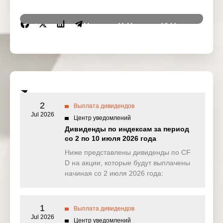
Instrumen
10 Mar
11 Mar
12 Mar
13 Ma
ts
2026
2026
2026
2026
DJ30
6.772
0.062
14.345
3.26
(USD)
SPI200
6.246
1.810
1.560
0.61
(AUD)
2
Выплата дивидендов
HK50
Jul 2026
0.000
18.933
65.693
4.10
Центр уведомлений
(HKD)
Дивиденды по индексам за период
со 2 по 10 июля 2026 года
Nikkei225
0.000
0.000
0.000
0.00
(JPN)
Ниже представлены дивиденды по CF
D на акции, которые будут выплачены
SP500
0.745
0.237
0.287
0.87
начиная со 2 июля 2026 года:
(USD)
UK100
0.000
0.000
26.295
0.00
(GBP)
1
Выплата дивидендов
Jul 2026
Центр уведомлений