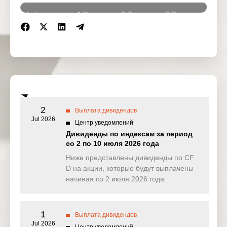
Instrumen
1 Dec
2 Dec
3 Dec
4 De
ts
2025
2025
2025
2025
DJ30
17.116
24.627
0.000
14.22
(USD)
SPI200
0.520
0.000
0.108
0.10
(AUD)
HK50
0.000
20.580
34.715
22.06
2
(HKD)
Выплата дивидендов
Jul 2026
Центр уведомлений
Nikkei225
Дивиденды по индексам за период
0.000
0.000
0.000
0.00
(JPN)
со 2 по 10 июля 2026 года
Ниже представлены дивиденды по CF
SP500
0.827
0.197
0.226
0.47
(USD)
D на акции, которые будут выплачены
начиная со 2 июля 2026 года:
UK100
0.000
0.000
0.000
1.83
(GBP)
1
Выплата дивидендов
NAS100
0.000
0.000
1.508
1.40
Jul 2026
(USD)