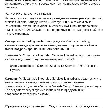
связанные с этим риски, прежде чем принимать какие-либо торговые
решения.
РЕГИОНАЛЬНЫЕ ОГРАНИЧЕНИЯ:
Наши услуги не предоставляются резидентам некоторых юрисдикций,
включая Индию, Канаду, Китай, Сингапур, США, а также любые
юрисдикции, входящие в «чёрный список» ФАТФ или подпадающие
под санкции США/ЕС/ООН. Более подробную информацию вы найдёте
на
FAQ странице
.
Vantage Prime Trading Limited, торгующая как Vantage Trading,
является международной компанией, зарегистрированной в Сент-
Люсии под регистрационным номером: 2023-00318.
Компания V.I.S. Vantage Integrated Services Limited зарегистрирована
на Кипре под регистрационным номером HE 489383.
Зарегистрированный адрес: Souliou 18,Strovolos, 2018, Nicosia,
Cyprus.
Компания V.I.S. Vantage Integrated Services Limited оказывает услуги, в
том числе платёжные, от имени других лицензированных
организаций, входящих в Vantage Markets Group. Данная организация
не предлагает регулируемые финансовые продукты и не
предоставляет торговые услуги.
Юридические документы
Уведомление о защите данных
По