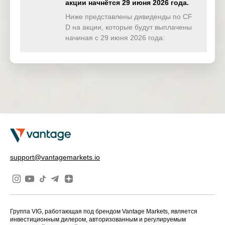
(USD)
акции начнётся 29 июня 2026 года.
Ниже представлены дивиденды по CF
HKTECH(
D на акции, которые будут выплачены
0.000
0.000
0.000
1.80
HKD)
начиная с 29 июня 2026 года:
CHINAH(
0.000
7.069
0.000
0.00
HKD)
IND50(US
0.000
0.000
0.000
0.00
D)
SWI20(CH
0.000
0.000
0.000
0.00
F)
NETH25(
0.000
0.000
0.000
0.00
EUR)
support@vantagemarkets.io
Группа VIG, работающая под брендом Vantage Markets, является
инвестиционным дилером, авторизованным и регулируемым