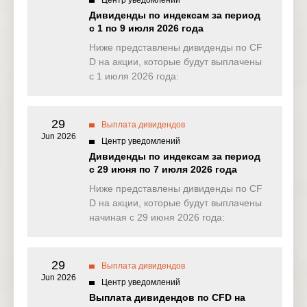
Центр уведомлений
Дивиденды по индексам за период
EU50
с 1 по 9 июля 2026 года
0.000
1.915
0.000
0.00
(EUR)
Ниже представлены дивиденды по CF
D на акции, которые будут выплачены
FRA40
0.000
8.835
0.000
0.00
(EUR)
с 1 июля 2026 года:
ES35
0.903
0.000
0.000
0.00
(EUR)
29
Выплата дивидендов
Jun 2026
Центр уведомлений
CHINA50(
0.000
0.000
0.000
0.00
USD)
Дивиденды по индексам за период
с 29 июня по 7 июля 2026 года
US2000(U
0.444
0.023
0.051
0.21
Ниже представлены дивиденды по CF
SD)
D на акции, которые будут выплачены
начиная с 29 июня 2026 года:
SA40(ZAR
0.000
0.000
0.000
0.00
)
SGP20(S
29
0.000
0.000
0.000
0.00
Выплата дивидендов
GD)
Jun 2026
Центр уведомлений
Выплата дивидендов по CFD на
TWINDEX
0.000
0.000
0.000
0.00