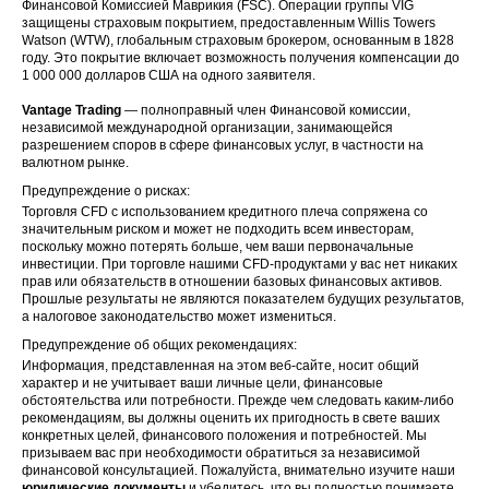
Финансовой Комиссией Маврикия (FSC). Операции группы VIG
защищены страховым покрытием, предоставленным Willis Towers
Watson (WTW), глобальным страховым брокером, основанным в 1828
году. Это покрытие включает возможность получения компенсации до
1 000 000 долларов США на одного заявителя.
Vantage Trading
— полноправный член Финансовой комиссии,
независимой международной организации, занимающейся
разрешением споров в сфере финансовых услуг, в частности на
валютном рынке.
Предупреждение о рисках:
Торговля CFD с использованием кредитного плеча сопряжена со
значительным риском и может не подходить всем инвесторам,
поскольку можно потерять больше, чем ваши первоначальные
инвестиции. При торговле нашими CFD-продуктами у вас нет никаких
прав или обязательств в отношении базовых финансовых активов.
Прошлые результаты не являются показателем будущих результатов,
а налоговое законодательство может измениться.
Предупреждение об общих рекомендациях:
Информация, представленная на этом веб-сайте, носит общий
характер и не учитывает ваши личные цели, финансовые
обстоятельства или потребности. Прежде чем следовать каким-либо
рекомендациям, вы должны оценить их пригодность в свете ваших
конкретных целей, финансового положения и потребностей. Мы
призываем вас при необходимости обратиться за независимой
финансовой консультацией. Пожалуйста, внимательно изучите наши
юридические документы
и убедитесь, что вы полностью понимаете