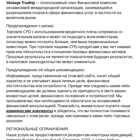
Vantage Trading
— полноправный член Финансовой комиссии,
независимой международной организации, занимающейся
разрешением споров в сфере финансовых услуг, в частности на
валютном рынке.
Предупреждение о рисках:
Торговля CFD с использованием кредитного плеча сопряжена со
значительным риском и может не подходить всем инвесторам,
поскольку можно потерять больше, чем ваши первоначальные
инвестиции. При торговле нашими CFD-продуктами у вас нет никаких
прав или обязательств в отношении базовых финансовых активов.
Прошлые результаты не являются показателем будущих результатов,
а налоговое законодательство может измениться.
Предупреждение об общих рекомендациях:
Информация, представленная на этом веб-сайте, носит общий
характер и не учитывает ваши личные цели, финансовые
обстоятельства или потребности. Прежде чем следовать каким-либо
рекомендациям, вы должны оценить их пригодность в свете ваших
конкретных целей, финансового положения и потребностей. Мы
призываем вас при необходимости обратиться за независимой
финансовой консультацией. Пожалуйста, внимательно изучите наши
юридические документы
и убедитесь, что вы полностью понимаете
связанные с этим риски, прежде чем принимать какие-либо торговые
решения.
РЕГИОНАЛЬНЫЕ ОГРАНИЧЕНИЯ:
Наши услуги не предоставляются резидентам некоторых юрисдикций,
включая Индию, Канаду, Китай, Сингапур, США, а также любые