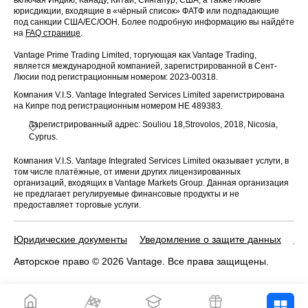
юрисдикции, входящие в «чёрный список» ФАТФ или подпадающие
под санкции США/ЕС/ООН. Более подробную информацию вы найдёте
на
FAQ странице
.
Vantage Prime Trading Limited, торгующая как Vantage Trading,
является международной компанией, зарегистрированной в Сент-
Люсии под регистрационным номером: 2023-00318.
Компания V.I.S. Vantage Integrated Services Limited зарегистрирована
на Кипре под регистрационным номером HE 489383.
Зарегистрированный адрес: Souliou 18,Strovolos, 2018, Nicosia,
Cyprus.
Компания V.I.S. Vantage Integrated Services Limited оказывает услуги, в
том числе платёжные, от имени других лицензированных
организаций, входящих в Vantage Markets Group. Данная организация
не предлагает регулируемые финансовые продукты и не
предоставляет торговые услуги.
Юридические документы
Уведомление о защите данных
По
Авторское право © 2026 Vantage. Все права защищены.