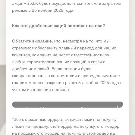
акциями XLK будет осуществляться только в закрытом
режиме с 26 ноября 2025 года.
Как это дробление акций повлияет на вас?
Обратите внимание, что, несмотря на то, что мы
стремимся обеспечить плавный переход для наших
клиентов, компания не несет ответственности за
любые корректировки ваших позиций в связи с
дроблением акций. Ваши позиции будут
скорректированы в соответствии с приведенным ниже
графиком после закрытия рынка 5 декабря 2025 года с
учетом исполнения опциона:
Account Type
Order Type
*Все отложенные ордера, включая лимит на покупку,
Open positions
2× 
лимит на продажу, стоп-ордер на покупку, стоп-ордер
на продажу, стоп-ордер на покупку и стоп-ордер на
Live
Stop loss / take profit
2× 