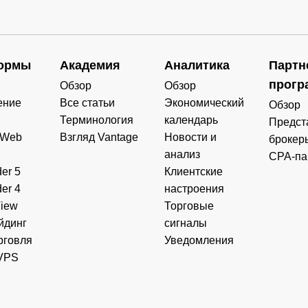
ормы
Академия
Аналитика
Партн
прогр
Обзор
Обзор
ение
Все статьи
Экономический
Обзор
Терминология
календарь
Предст
 Web
Взгляд Vantage
Новости и
брокер
анализ
CPA-па
er 5
Клиентские
er 4
настроения
View
Торговые
йдинг
сигналы
рговля
Уведомления
VPS