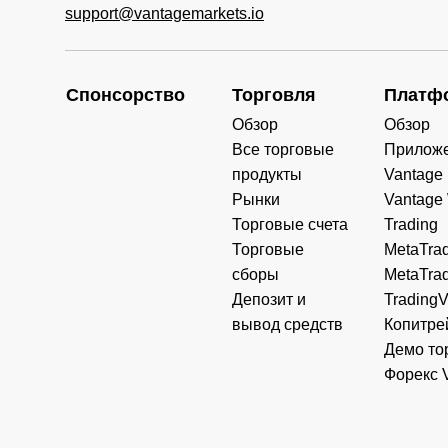
support@vantagemarkets.io
Спонсорство
Торговля
Платф
Обзор
Обзор
Все торговые
Прилож
продукты
Vantage
Рынки
Vantage
Торговые счета
Trading
Торговые
MetaTrad
сборы
MetaTrad
Депозит и
Trading
вывод средств
Копитре
Демо то
Форекс 