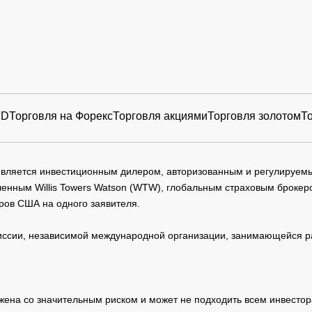
FD
Торговля на Форекс
Торговля акциями
Торговля золотом
Т
 является инвестиционным дилером, авторизованным и регулируе
нным Willis Towers Watson (WTW), глобальным страховым брокеро
ров США на одного заявителя.
сии, независимой международной организации, занимающейся ра
жена со значительным риском и может не подходить всем инвестор