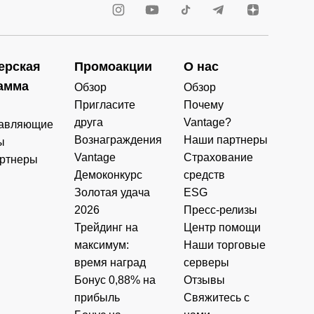
ерская
Промоакции
О нас
амма
Обзор
Обзор
Пригласите
Почему
друга
Vantage?
авляющие
Вознаграждения
Наши партнеры
ы
Vantage
Страхование
ртнеры
Демоконкурс
средств
Золотая удача
ESG
2026
Пресс-релизы
Трейдинг на
Центр помощи
максимум:
Наши торговые
время наград
серверы
Бонус 0,88% на
Отзывы
прибыль
Свяжитесь с