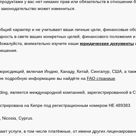
родуктами у вас нет никаких прав или обязательств в отношении 
 законодательство может измениться.
общий характер и не учитывает ваши личные цели, финансовые обс
дность в свете ваших конкретных целей, финансового положения 
Пожалуйста, внимательно изучите наши
юридические документы
 решения.
юрисдикций, включая Индию, Канаду, Китай, Сингапур, США, а та
ее подробную информацию вы найдёте на
FAQ странице
.
Trading, является международной компанией, зарегистрированной в
регистрирована на Кипре под регистрационным номером HE 489383.
 Nicosia, Cyprus.
зывает услуги, в том числе платёжные, от имени других лицензирова