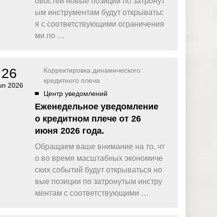
овостей новые позиции по затронут
омпаний, как
Зарядитесь торговой энергией
Действуют Условия и положения.
ым инструментам будут открыватьс
я с соответствующими ограничения
Бонус 0,88% на прибыль
омпаний, как
Внесите депозит и торгуйте, чтобы
ми по …
и Fortescue
получить бонус до $888 на дневную
прибыль*
Бонус на депозит
омпаний, как
ПОПУЛЯРНОЕ
26
Корректировка динамического
Откройте больше возможностей с
кредитного плеча
кредитным бонусом до $30 000*
un 2026
и
Центр уведомлений
омпаний, как
Кешбэк за CFD на золото 24/7
P
Подключитесь, торгуйте XAUUSD247 и
Еженедельное уведомление
зарабатывайте кешбэк с
о кредитном плече от 26
дополнительным бонусом 20% за
торговлю в выходные дни.*
июня 2026 года.
Баллы и бонусы
Обращаем ваше внимание на то, чт
Получайте по одному баллу за каждые
о во время масштабных экономиче
$10 000 торгового объема по CFD и
обменивайте их на бонусы и призы.*
ских событий будут открываться но
вые позиции по затронутым инстру
ментам с соответствующими …