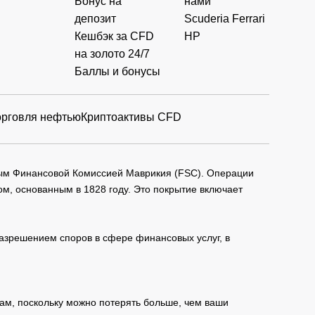
Бонус на
нами
депозит
Scuderia Ferrari
Кешбэк за CFD
HP
на золото 24/7
Баллы и бонусы
орговля нефтью
Криптоактивы CFD
мым Финансовой Комиссией Маврикия (FSC). Операции
м, основанным в 1828 году. Это покрытие включает
зрешением споров в сфере финансовых услуг, в
ам, поскольку можно потерять больше, чем ваши