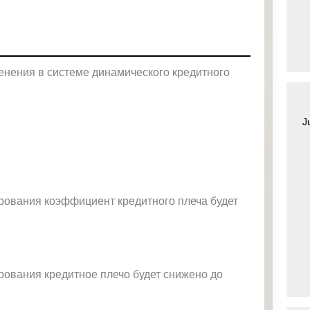
Уведомления
 снятия средств с вашего счета
Торгуйте акциями таких к
TradingView
Оставайтесь в курсе последних
Apple, Tesla и Nvidia
новостей о продуктах
Торгуйте с умом на ведущей мировой
Акции Австралии
платформе для построения графиков
Торгуйте акциями таких к
Копитрейдинг
Commonwealth Bank, BHP 
ПОПУЛЯРНОЕ
нения в системе динамического кредитного
Копируйте, торгуйте и зарабатывайте в
Акции ЕС
одно касание
Торгуйте акциями таких к
Heineken, LVMH и Adidas
Демо торговля
Практикуйтесь в торговле и тестируйте
J
Акции Великобритани
стратегий с помощью виртуальных
Торгуйте акциями таких к
средств
AstraZeneca, Unilever и B
Форекс VPS
Безопасный внешний сервер для
бесперебойной торговли
рования коэффициент кредитного плеча будет
рования кредитное плечо будет снижено до