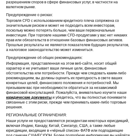
разрешением споров в сфере финансовых услуг, в частности на
валютном рынке.
Предупреждение о рисках:
Торговля CFD с использованием кредитного плеча сопряжена со
значительным риском и может не подходить всем инвесторам,
поскольку можно потерять больше, чем ваши первоначальные
инвестиции. При торговле нашими CFD-продуктами у вас нет никаких
прав или обязательств в отношении базовых финансовых активов.
Прошлые результаты не являются показателем будущих результатов,
а налоговое законодательство может измениться.
Предупреждение об общих рекомендациях:
Информация, представленная на этом веб-сайте, носит общий
характер и не учитывает ваши личные цели, финансовые
обстоятельства или потребности. Прежде чем следовать каким-либо
рекомендациям, вы должны оценить их пригодность в свете ваших
конкретных целей, финансового положения и потребностей. Мы
призываем вас при необходимости обратиться за независимой
финансовой консультацией. Пожалуйста, внимательно изучите наши
юридические документы
и убедитесь, что вы полностью понимаете
связанные с этим риски, прежде чем принимать какие-либо торговые
решения.
РЕГИОНАЛЬНЫЕ ОГРАНИЧЕНИЯ:
Наши услуги не предоставляются резидентам некоторых юрисдикций,
включая Индию, Канаду, Китай, Сингапур, США, а также любые
юрисдикции, входящие в «чёрный список» ФАТФ или подпадающие
под санкции США/ЕС/ООН. Более подробную информацию вы найдёте