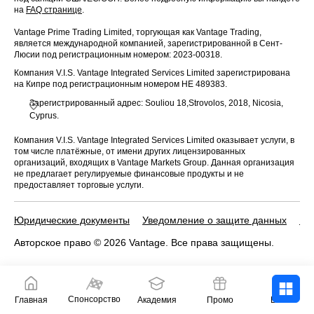
на
FAQ странице
.
Vantage Prime Trading Limited, торгующая как Vantage Trading,
является международной компанией, зарегистрированной в Сент-
Люсии под регистрационным номером: 2023-00318.
Компания V.I.S. Vantage Integrated Services Limited зарегистрирована
на Кипре под регистрационным номером HE 489383.
Зарегистрированный адрес: Souliou 18,Strovolos, 2018, Nicosia,
Cyprus.
Компания V.I.S. Vantage Integrated Services Limited оказывает услуги, в
том числе платёжные, от имени других лицензированных
организаций, входящих в Vantage Markets Group. Данная организация
не предлагает регулируемые финансовые продукты и не
предоставляет торговые услуги.
Юридические документы
Уведомление о защите данных
По
Авторское право © 2026 Vantage. Все права защищены.
Спонсорство
Главная
Академия
Промо
Войти