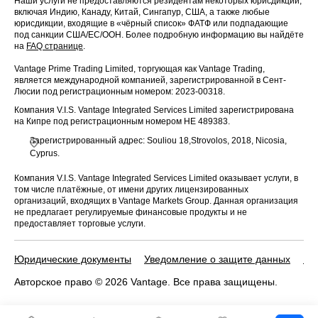
Наши услуги не предоставляются резидентам некоторых юрисдикций,
включая Индию, Канаду, Китай, Сингапур, США, а также любые
юрисдикции, входящие в «чёрный список» ФАТФ или подпадающие
под санкции США/ЕС/ООН. Более подробную информацию вы найдёте
на
FAQ странице
.
Vantage Prime Trading Limited, торгующая как Vantage Trading,
является международной компанией, зарегистрированной в Сент-
Люсии под регистрационным номером: 2023-00318.
Компания V.I.S. Vantage Integrated Services Limited зарегистрирована
на Кипре под регистрационным номером HE 489383.
Зарегистрированный адрес: Souliou 18,Strovolos, 2018, Nicosia,
Cyprus.
Компания V.I.S. Vantage Integrated Services Limited оказывает услуги, в
том числе платёжные, от имени других лицензированных
организаций, входящих в Vantage Markets Group. Данная организация
не предлагает регулируемые финансовые продукты и не
предоставляет торговые услуги.
Юридические документы
Уведомление о защите данных
По
Авторское право © 2026 Vantage. Все права защищены.