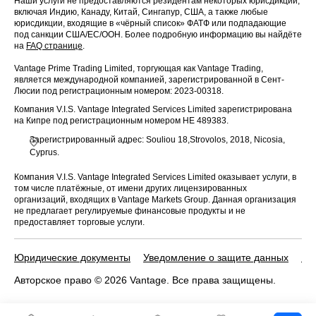
Наши услуги не предоставляются резидентам некоторых юрисдикций,
включая Индию, Канаду, Китай, Сингапур, США, а также любые
юрисдикции, входящие в «чёрный список» ФАТФ или подпадающие
под санкции США/ЕС/ООН. Более подробную информацию вы найдёте
на
FAQ странице
.
Vantage Prime Trading Limited, торгующая как Vantage Trading,
является международной компанией, зарегистрированной в Сент-
Люсии под регистрационным номером: 2023-00318.
Компания V.I.S. Vantage Integrated Services Limited зарегистрирована
на Кипре под регистрационным номером HE 489383.
Зарегистрированный адрес: Souliou 18,Strovolos, 2018, Nicosia,
Cyprus.
Компания V.I.S. Vantage Integrated Services Limited оказывает услуги, в
том числе платёжные, от имени других лицензированных
организаций, входящих в Vantage Markets Group. Данная организация
не предлагает регулируемые финансовые продукты и не
предоставляет торговые услуги.
Юридические документы
Уведомление о защите данных
По
Авторское право © 2026 Vantage. Все права защищены.