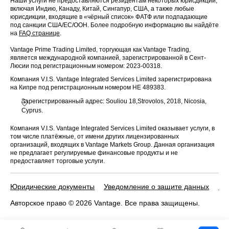
Наши услуги не предоставляются резидентам некоторых юрисдикций,
включая Индию, Канаду, Китай, Сингапур, США, а также любые
юрисдикции, входящие в «чёрный список» ФАТФ или подпадающие
под санкции США/ЕС/ООН. Более подробную информацию вы найдёте
на
FAQ странице
.
Vantage Prime Trading Limited, торгующая как Vantage Trading,
является международной компанией, зарегистрированной в Сент-
Люсии под регистрационным номером: 2023-00318.
Компания V.I.S. Vantage Integrated Services Limited зарегистрирована
на Кипре под регистрационным номером HE 489383.
Зарегистрированный адрес: Souliou 18,Strovolos, 2018, Nicosia,
Cyprus.
Компания V.I.S. Vantage Integrated Services Limited оказывает услуги, в
том числе платёжные, от имени других лицензированных
организаций, входящих в Vantage Markets Group. Данная организация
не предлагает регулируемые финансовые продукты и не
предоставляет торговые услуги.
Юридические документы
Уведомление о защите данных
По
Авторское право © 2026 Vantage. Все права защищены.