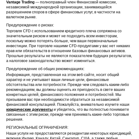
Vantage Trading
— полноправный член Финансовой комиссии,
независимой международной организации, занимающейся
разрешением споров в сфере финансовых услуг, в частности на
валютном рынке.
Предупреждение о рисках:
Торговля CFD с использованием кредитного плеча сопряжена со
значительным риском и может не подходить всем инвесторам,
поскольку можно потерять больше, чем ваши первоначальные
инвестиции. При торговле нашими CFD-продуктами у вас нет никаких
прав или обязательств в отношении базовых финансовых активов.
Прошлые результаты не являются показателем будущих результатов,
а налоговое законодательство может измениться.
Предупреждение об общих рекомендациях:
Информация, представленная на этом веб-сайте, носит общий
характер и не учитывает ваши личные цели, финансовые
обстоятельства или потребности. Прежде чем следовать каким-либо
рекомендациям, вы должны оценить их пригодность в свете ваших
конкретных целей, финансового положения и потребностей. Мы
призываем вас при необходимости обратиться за независимой
финансовой консультацией. Пожалуйста, внимательно изучите наши
юридические документы
и убедитесь, что вы полностью понимаете
связанные с этим риски, прежде чем принимать какие-либо торговые
решения.
РЕГИОНАЛЬНЫЕ ОГРАНИЧЕНИЯ:
Наши услуги не предоставляются резидентам некоторых юрисдикций,
включая Индию, Канаду, Китай, Сингапур, США, а также любые