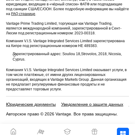
юрисдикции, входящие в «чёрный список» ФАТФ или подпадающие
под санкции США/ЕС/ООН. Более подробную информацию вы найдёте
на
FAQ странице
.
Vantage Prime Trading Limited, торгующая как Vantage Trading,
является международной компанией, зарегистрированной в Сент-
Люсии под регистрационным номером: 2023-00318.
Компания V.I.S. Vantage Integrated Services Limited зарегистрирована
на Кипре под регистрационным номером HE 489383.
Зарегистрированный адрес: Souliou 18,Strovolos, 2018, Nicosia,
Cyprus.
Компания V.I.S. Vantage Integrated Services Limited оказывает услуги, в
том числе платёжные, от имени других лицензированных
организаций, входящих в Vantage Markets Group. Данная организация
не предлагает регулируемые финансовые продукты и не
предоставляет торговые услуги.
Юридические документы
Уведомление о защите данных
По
Авторское право © 2026 Vantage. Все права защищены.