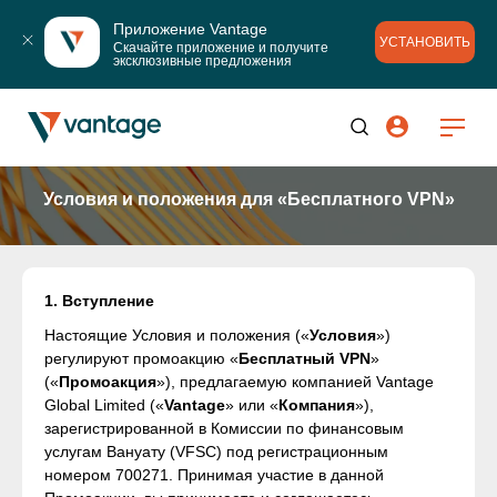
Приложение Vantage
УСТАНОВИТЬ
Скачайте приложение и получите 
эксклюзивные предложения
Условия и положения для «Бесплатного VPN»
1. Вступление
Настоящие Условия и положения («
Условия
»)
регулируют промоакцию «
Бесплатный VPN
»
(«
Промоакция
»), предлагаемую компанией Vantage
Global Limited («
Vantage
» или «
Компания
»),
зарегистрированной в Комиссии по финансовым
услугам Вануату (VFSC) под регистрационным
номером 700271. Принимая участие в данной