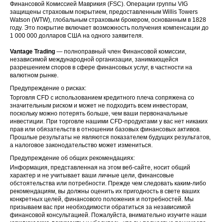
Финансовой Комиссией Маврикия (FSC). Операции группы VIG
защищены страховым покрытием, предоставленным Willis Towers
Watson (WTW), глобальным страховым брокером, основанным в 1828
году. Это покрытие включает возможность получения компенсации до
1 000 000 долларов США на одного заявителя.
Vantage Trading
— полноправный член Финансовой комиссии,
независимой международной организации, занимающейся
разрешением споров в сфере финансовых услуг, в частности на
валютном рынке.
Предупреждение о рисках:
Торговля CFD с использованием кредитного плеча сопряжена со
значительным риском и может не подходить всем инвесторам,
поскольку можно потерять больше, чем ваши первоначальные
инвестиции. При торговле нашими CFD-продуктами у вас нет никаких
прав или обязательств в отношении базовых финансовых активов.
Прошлые результаты не являются показателем будущих результатов,
а налоговое законодательство может измениться.
Предупреждение об общих рекомендациях:
Информация, представленная на этом веб-сайте, носит общий
характер и не учитывает ваши личные цели, финансовые
обстоятельства или потребности. Прежде чем следовать каким-либо
рекомендациям, вы должны оценить их пригодность в свете ваших
конкретных целей, финансового положения и потребностей. Мы
призываем вас при необходимости обратиться за независимой
финансовой консультацией. Пожалуйста, внимательно изучите наши