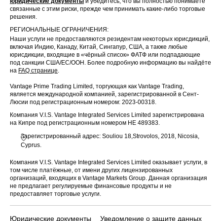
юридические документы
и убедитесь, что вы полностью понимаете
связанные с этим риски, прежде чем принимать какие-либо торговые
решения.
РЕГИОНАЛЬНЫЕ ОГРАНИЧЕНИЯ:
Наши услуги не предоставляются резидентам некоторых юрисдикций,
включая Индию, Канаду, Китай, Сингапур, США, а также любые
юрисдикции, входящие в «чёрный список» ФАТФ или подпадающие
под санкции США/ЕС/ООН. Более подробную информацию вы найдёте
на
FAQ странице
.
Vantage Prime Trading Limited, торгующая как Vantage Trading,
является международной компанией, зарегистрированной в Сент-
Люсии под регистрационным номером: 2023-00318.
Компания V.I.S. Vantage Integrated Services Limited зарегистрирована
на Кипре под регистрационным номером HE 489383.
Зарегистрированный адрес: Souliou 18,Strovolos, 2018, Nicosia,
Cyprus.
Компания V.I.S. Vantage Integrated Services Limited оказывает услуги, в
том числе платёжные, от имени других лицензированных
организаций, входящих в Vantage Markets Group. Данная организация
не предлагает регулируемые финансовые продукты и не
предоставляет торговые услуги.
Юридические документы
Уведомление о защите данных
По