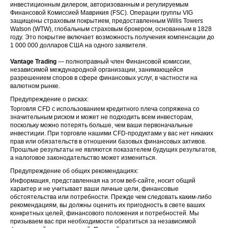
инвестиционным дилером, авторизованным и регулируемым
Финансовой Комиссией Маврикия (FSC). Операции группы VIG
защищены страховым покрытием, предоставленным Willis Towers
Watson (WTW), глобальным страховым брокером, основанным в 1828
году. Это покрытие включает возможность получения компенсации до
1 000 000 долларов США на одного заявителя.
Vantage Trading
— полноправный член Финансовой комиссии,
независимой международной организации, занимающейся
разрешением споров в сфере финансовых услуг, в частности на
валютном рынке.
Предупреждение о рисках:
Торговля CFD с использованием кредитного плеча сопряжена со
значительным риском и может не подходить всем инвесторам,
поскольку можно потерять больше, чем ваши первоначальные
инвестиции. При торговле нашими CFD-продуктами у вас нет никаких
прав или обязательств в отношении базовых финансовых активов.
Прошлые результаты не являются показателем будущих результатов,
а налоговое законодательство может измениться.
Предупреждение об общих рекомендациях:
Информация, представленная на этом веб-сайте, носит общий
характер и не учитывает ваши личные цели, финансовые
обстоятельства или потребности. Прежде чем следовать каким-либо
рекомендациям, вы должны оценить их пригодность в свете ваших
конкретных целей, финансового положения и потребностей. Мы
призываем вас при необходимости обратиться за независимой