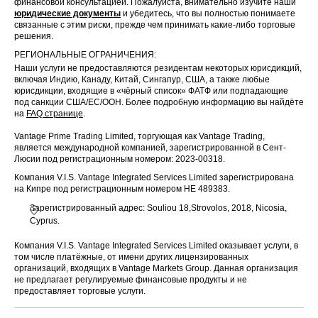
финансовой консультацией. Пожалуйста, внимательно изучите наши
юридические документы
и убедитесь, что вы полностью понимаете
связанные с этим риски, прежде чем принимать какие-либо торговые
решения.
РЕГИОНАЛЬНЫЕ ОГРАНИЧЕНИЯ:
Наши услуги не предоставляются резидентам некоторых юрисдикций,
включая Индию, Канаду, Китай, Сингапур, США, а также любые
юрисдикции, входящие в «чёрный список» ФАТФ или подпадающие
под санкции США/ЕС/ООН. Более подробную информацию вы найдёте
на
FAQ странице
.
Vantage Prime Trading Limited, торгующая как Vantage Trading,
является международной компанией, зарегистрированной в Сент-
Люсии под регистрационным номером: 2023-00318.
Компания V.I.S. Vantage Integrated Services Limited зарегистрирована
на Кипре под регистрационным номером HE 489383.
Зарегистрированный адрес: Souliou 18,Strovolos, 2018, Nicosia,
Cyprus.
Компания V.I.S. Vantage Integrated Services Limited оказывает услуги, в
том числе платёжные, от имени других лицензированных
организаций, входящих в Vantage Markets Group. Данная организация
не предлагает регулируемые финансовые продукты и не
предоставляет торговые услуги.