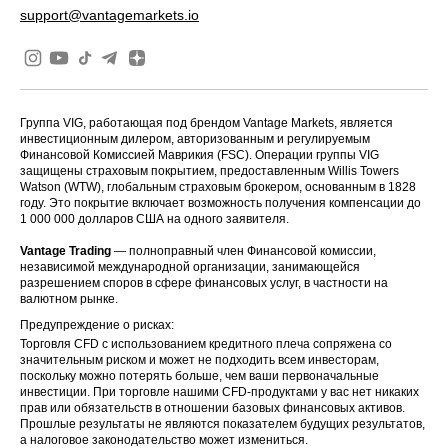
support@vantagemarkets.io
Группа VIG, работающая под брендом Vantage Markets, является
инвестиционным дилером, авторизованным и регулируемым
Финансовой Комиссией Маврикия (FSC). Операции группы VIG
защищены страховым покрытием, предоставленным Willis Towers
Watson (WTW), глобальным страховым брокером, основанным в 1828
году. Это покрытие включает возможность получения компенсации до
1 000 000 долларов США на одного заявителя.
Vantage Trading
— полноправный член Финансовой комиссии,
независимой международной организации, занимающейся
разрешением споров в сфере финансовых услуг, в частности на
валютном рынке.
Предупреждение о рисках:
Торговля CFD с использованием кредитного плеча сопряжена со
значительным риском и может не подходить всем инвесторам,
поскольку можно потерять больше, чем ваши первоначальные
инвестиции. При торговле нашими CFD-продуктами у вас нет никаких
прав или обязательств в отношении базовых финансовых активов.
Прошлые результаты не являются показателем будущих результатов,
а налоговое законодательство может измениться.