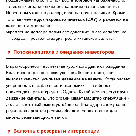
поддерживает курс. Но при росте торговой напряжённости,
тарифных ограничениях или санкциях баланс меняется.
Инвесторы уходят в доллар, и юань теряет позиции. Кроме
того, движение
долларового индекса (DXY)
отражается на
юане почти мгновенно:
укрепление доллара повышает давление, а его ослабление
— создаёт пространство для роста китайской валюты.
Потоки капитала и ожидания инвесторов
В краткосрочной перспективе курс часто двигают ожидания.
Если инвесторы прогнозируют ослабление юаня, они
выводят капитал, усиливая давление на валюту. Когда растёт
уверенность в стабильности экономики — наоборот,
происходит приток средств. Однако Китай жёстко регулирует
движение капитала. Это ограничивает масштаб спекуляций и
делает валютный рынок устойчивее. Благодаря этому юань
редко подвергается резким обвалам, характерным для
многих развивающихся валют.
Валютные резервы и интервенции