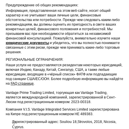
Предупреждение об общих рекомендациях:
Информация, представленная на этом веб-сайте, носит общий
характер и не учитывает ваши личные цели, финансовые
обстоятельства или потребности. Прежде чем следовать каким-либо
рекомендациям, вы должны оценить их пригодность в свете ваших
конкретных целей, финансового положения и потребностей. Мы
призываем вас при необходимости обратиться за независимой
финансовой консультацией. Пожалуйста, внимательно изучите наши
юридические документы
и убедитесь, что вы полностью понимаете
связанные с этим риски, прежде чем принимать какие-либо торговые
решения.
РЕГИОНАЛЬНЫЕ ОГРАНИЧЕНИЯ:
Наши услуги не предоставляются резидентам некоторых юрисдикций,
включая Индию, Канаду, Китай, Сингапур, США, а также любые
юрисдикции, входящие в «чёрный список» ФАТФ или подпадающие
под санкции США/ЕС/ООН. Более подробную информацию вы найдёте
на
FAQ странице
.
Vantage Prime Trading Limited, торгующая как Vantage Trading,
является международной компанией, зарегистрированной в Сент-
Люсии под регистрационным номером: 2023-00318.
Компания V.I.S. Vantage Integrated Services Limited зарегистрирована
на Кипре под регистрационным номером HE 489383.
Зарегистрированный адрес: Souliou 18,Strovolos, 2018, Nicosia,
Cyprus.