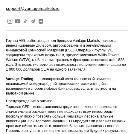
support@vantagemarkets.io
Группа VIG, работающая под брендом Vantage Markets, является
инвестиционным дилером, авторизованным и регулируемым
Финансовой Комиссией Маврикия (FSC). Операции группы VIG
защищены страховым покрытием, предоставленным Willis Towers
Watson (WTW), глобальным страховым брокером, основанным в 1828
году. Это покрытие включает возможность получения компенсации до
1 000 000 долларов США на одного заявителя.
Vantage Trading
— полноправный член Финансовой комиссии,
независимой международной организации, занимающейся
разрешением споров в сфере финансовых услуг, в частности на
валютном рынке.
Предупреждение о рисках:
Торговля CFD с использованием кредитного плеча сопряжена со
значительным риском и может не подходить всем инвесторам,
поскольку можно потерять больше, чем ваши первоначальные
инвестиции. При торговле нашими CFD-продуктами у вас нет никаких
прав или обязательств в отношении базовых финансовых активов.
Прошлые результаты не являются показателем будущих результатов,