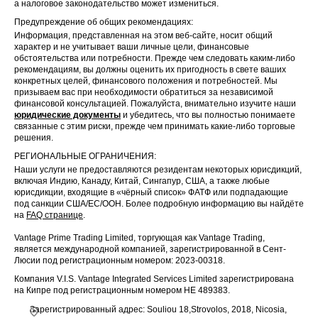
а налоговое законодательство может измениться.
Предупреждение об общих рекомендациях:
Информация, представленная на этом веб-сайте, носит общий
характер и не учитывает ваши личные цели, финансовые
обстоятельства или потребности. Прежде чем следовать каким-либо
рекомендациям, вы должны оценить их пригодность в свете ваших
конкретных целей, финансового положения и потребностей. Мы
призываем вас при необходимости обратиться за независимой
финансовой консультацией. Пожалуйста, внимательно изучите наши
юридические документы
и убедитесь, что вы полностью понимаете
связанные с этим риски, прежде чем принимать какие-либо торговые
решения.
РЕГИОНАЛЬНЫЕ ОГРАНИЧЕНИЯ:
Наши услуги не предоставляются резидентам некоторых юрисдикций,
включая Индию, Канаду, Китай, Сингапур, США, а также любые
юрисдикции, входящие в «чёрный список» ФАТФ или подпадающие
под санкции США/ЕС/ООН. Более подробную информацию вы найдёте
на
FAQ странице
.
Vantage Prime Trading Limited, торгующая как Vantage Trading,
является международной компанией, зарегистрированной в Сент-
Люсии под регистрационным номером: 2023-00318.
Компания V.I.S. Vantage Integrated Services Limited зарегистрирована
на Кипре под регистрационным номером HE 489383.
Зарегистрированный адрес: Souliou 18,Strovolos, 2018, Nicosia,