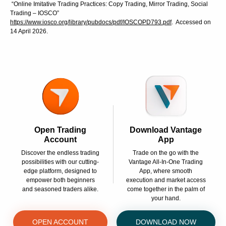
“Online Imitative Trading Practices: Copy Trading, Mirror Trading, Social
Trading – IOSCO”
https://www.iosco.org/library/pubdocs/pdf/IOSCOPD793.pdf
. Accessed on
14 April 2026.
Open Trading
Download Vantage
Account
App
Discover the endless trading
Trade on the go with the
possibilities with our cutting-
Vantage All-In-One Trading
edge platform, designed to
App, where smooth
empower both beginners
execution and market access
and seasoned traders alike.
come together in the palm of
your hand.
OPEN ACCOUNT
DOWNLOAD NOW