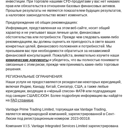
инвестиции. При торговле нашими CFD-продуктами у вас нет никаких
прав или обязательств в отношении базовых финансовых активов.
Прошлые результаты не являются показателем будущих результатов,
а налоговое законодательство может измениться.
Предупреждение об общих рекомендациях:
Информация, представленная на этом веб-сайте, носит общий
характер и не учитывает ваши личные цели, финансовые
обстоятельства или потребности. Прежде чем следовать каким-либо
рекомендациям, вы должны оценить их пригодность в свете ваших
конкретных целей, финансового положения и потребностей. Мы
призываем вас при необходимости обратиться за независимой
финансовой консультацией. Пожалуйста, внимательно изучите наши
юридические документы
и убедитесь, что вы полностью понимаете
связанные с этим риски, прежде чем принимать какие-либо торговые
решения.
РЕГИОНАЛЬНЫЕ ОГРАНИЧЕНИЯ:
Наши услуги не предоставляются резидентам некоторых юрисдикций,
включая Индию, Канаду, Китай, Сингапур, США, а также любые
юрисдикции, входящие в «чёрный список» ФАТФ или подпадающие
под санкции США/ЕС/ООН. Более подробную информацию вы найдёте
на
FAQ странице
.
Vantage Prime Trading Limited, торгующая как Vantage Trading,
является международной компанией, зарегистрированной в Сент-
Люсии под регистрационным номером: 2023-00318.
Компания V.I.S. Vantage Integrated Services Limited зарегистрирована