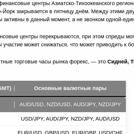
финансовые центры Азиатско-Тихоокеанского регион
ю-Йорк закрывается в пятницу днём. Между этими дв
 активны в данный момент, а не звонком одной-еди
ансовые центры перекрываются, при этом спреды мог
 участие может снижаться, что может приводить к бо
ртные торговые часы рынка форекс, — это
Сидней, Т
GMT)
Основные валютные пары
AUD/USD, NZD/USD, AUD/JPY, NZD/JPY
USD/JPY, AUD/JPY, NZD/JPY, AUD/USD
EUR/USD, GBP/USD, EUR/GBP, USD/CHF