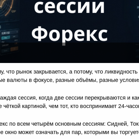
Уведомления
 снятия средств с вашего счета
Торгуйте акциями таких к
TradingView
Оставайтесь в курсе последних
Apple, Tesla и Nvidia
новостей о продуктах
Торгуйте с умом на ведущей мировой
Акции Австралии
платформе для построения графиков
Торгуйте акциями таких к
Копитрейдинг
Commonwealth Bank, BHP 
ПОПУЛЯРНОЕ
Копируйте, торгуйте и зарабатывайте в
Акции ЕС
одно касание
Торгуйте акциями таких к
Heineken, LVMH и Adidas
Демо торговля
Практикуйтесь в торговле и тестируйте
Акции Великобритани
стратегий с помощью виртуальных
Торгуйте акциями таких к
средств
AstraZeneca, Unilever и B
, что рынок закрывается, а потому, что ликвидность
Форекс VPS
Безопасный внешний сервер для
ые валюты в фокусе, разные объёмы, разные услови
бесперебойной торговли
каждая сессия, когда две сессии перекрываются и к
 чёткой картиной, чем тот, кто воспринимает 24-час
екс по всем четырём основным сессиям: Сидней, Ток
ое окно может означать для пар, которыми вы торгует