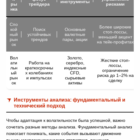
инструменты
ры
трейдера
рисками
нка
Спо
Более широкие
кой
Поиск
Основные
стоп-лоссы,
ный
устойчивых
валютные
меньший акцент
рын
трендов
пары, акции
на тейк-профитах
ок
Вол
Золото,
Жесткие стоп-
ати
Работа на
серебро,
лоссы,
льн
краткосрочны
индексные
ограничение
ый
х колебаниях
CFD,
риска до 1–2% на
рын
и импульсах
сырьевые
сделку
ок
активы
Инструменты анализа: фундаментальный и
технический подход
Чтобы адаптация к волатильности была успешной, важно
сочетать разные методы анализа. Фундаментальный анализ
помогает понимать, какие события вызывают движение