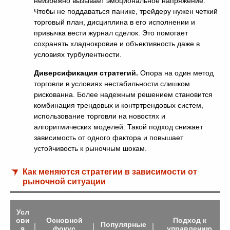
неизбежно вызывает эмоциональное напряжение.
Чтобы не поддаваться панике, трейдеру нужен четкий
торговый план, дисциплина в его исполнении и
привычка вести журнал сделок. Это помогает
сохранять хладнокровие и объективность даже в
условиях турбулентности.
Диверсификация стратегий.
Опора на один метод
торговли в условиях нестабильности слишком
рискованна. Более надежным решением становится
комбинация трендовых и контртрендовых систем,
использование торговли на новостях и
алгоритмических моделей. Такой подход снижает
зависимость от одного фактора и повышает
устойчивость к рыночным шокам.
Как меняются стратегии в зависимости от
рыночной ситуации
Усл
ови
Основной
Подход к
Популярные
я
фокус
управлению