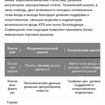
рынка: макроэкономическая статистика, решения
регуляторов, корпоративные отчеты. Технический анализ, в
свою очередь, дает возможность находить оптимальные
точки входа и выхода благодаря уровням поддержки и
сопротивления, свечным моделям и индикаторам
волатильности вроде ATR или полос Боллинджера.
Совмещение этих подходов позволяет принимать более
взвешенные торговые решения.
Крите
Фундаментальный
Технический анализ
рий
анализ
Основ
Найти точку входа и
Понять,
почему
рынок
ная
выхода, понять
куда
движется
задача
движется рынок
Ключе
Графики цен, уровни
Экономические данные,
вые
поддержки и
решения центробанков,
факто
сопротивления,
новости
ры
индикаторы
Горизо