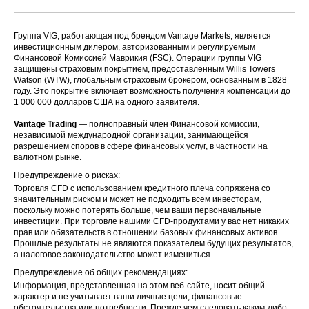
Группа VIG, работающая под брендом Vantage Markets, является
инвестиционным дилером, авторизованным и регулируемым
Финансовой Комиссией Маврикия (FSC). Операции группы VIG
защищены страховым покрытием, предоставленным Willis Towers
Watson (WTW), глобальным страховым брокером, основанным в 1828
году. Это покрытие включает возможность получения компенсации до
1 000 000 долларов США на одного заявителя.
Vantage Trading
— полноправный член Финансовой комиссии,
независимой международной организации, занимающейся
разрешением споров в сфере финансовых услуг, в частности на
валютном рынке.
Предупреждение о рисках:
Торговля CFD с использованием кредитного плеча сопряжена со
значительным риском и может не подходить всем инвесторам,
поскольку можно потерять больше, чем ваши первоначальные
инвестиции. При торговле нашими CFD-продуктами у вас нет никаких
прав или обязательств в отношении базовых финансовых активов.
Прошлые результаты не являются показателем будущих результатов,
а налоговое законодательство может измениться.
Предупреждение об общих рекомендациях:
Информация, представленная на этом веб-сайте, носит общий
характер и не учитывает ваши личные цели, финансовые
обстоятельства или потребности. Прежде чем следовать каким-либо