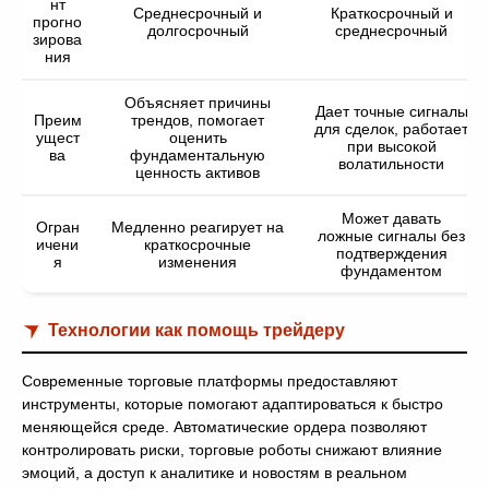
нт
Среднесрочный и
Краткосрочный и
прогно
долгосрочный
среднесрочный
зирова
ния
Объясняет причины
Дает точные сигналы
Преим
трендов, помогает
для сделок, работает
ущест
оценить
при высокой
ва
фундаментальную
волатильности
ценность активов
Может давать
Огран
Медленно реагирует на
ложные сигналы без
ичени
краткосрочные
подтверждения
я
изменения
фундаментом
Технологии как помощь трейдеру
Современные торговые платформы предоставляют
инструменты, которые помогают адаптироваться к быстро
меняющейся среде. Автоматические ордера позволяют
контролировать риски, торговые роботы снижают влияние
эмоций, а доступ к аналитике и новостям в реальном