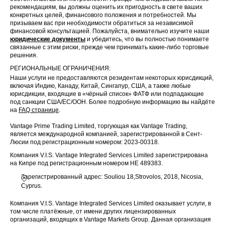
рекомендациям, вы должны оценить их пригодность в свете ваших
конкретных целей, финансового положения и потребностей. Мы
призываем вас при необходимости обратиться за независимой
финансовой консультацией. Пожалуйста, внимательно изучите наши
юридические документы
и убедитесь, что вы полностью понимаете
связанные с этим риски, прежде чем принимать какие-либо торговые
решения.
РЕГИОНАЛЬНЫЕ ОГРАНИЧЕНИЯ:
Наши услуги не предоставляются резидентам некоторых юрисдикций,
включая Индию, Канаду, Китай, Сингапур, США, а также любые
юрисдикции, входящие в «чёрный список» ФАТФ или подпадающие
под санкции США/ЕС/ООН. Более подробную информацию вы найдёте
на
FAQ странице
.
Vantage Prime Trading Limited, торгующая как Vantage Trading,
является международной компанией, зарегистрированной в Сент-
Люсии под регистрационным номером: 2023-00318.
Компания V.I.S. Vantage Integrated Services Limited зарегистрирована
на Кипре под регистрационным номером HE 489383.
Зарегистрированный адрес: Souliou 18,Strovolos, 2018, Nicosia,
Cyprus.
Компания V.I.S. Vantage Integrated Services Limited оказывает услуги, в
том числе платёжные, от имени других лицензированных
организаций, входящих в Vantage Markets Group. Данная организация