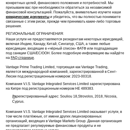
конкретных целей, финансового положения и потребностей. Мы
призываем вас при необходимости обратиться за независимой
финансовой консультацией. Пожалуйста, внимательно изучите наши
юридические документы
и убедитесь, что вы полностью понимаете
связанные с этим риски, прежде чем принимать какие-либо торговые
решения.
РЕГИОНАЛЬНЫЕ ОГРАНИЧЕНИЯ:
Наши услуги не предоставляются резидентам некоторых юрисдикций,
включая Индию, Канаду, Китай, Сингапур, США, а также любые
юрисдикции, входящие в «чёрный список» ФАТФ или подпадающие
под санкции США/ЕС/ООН. Более подробную информацию вы найдёте
на
FAQ странице
.
Vantage Prime Trading Limited, торгующая как Vantage Trading,
является международной компанией, зарегистрированной в Сент-
Люсии под регистрационным номером: 2023-00318.
Компания V.I.S. Vantage Integrated Services Limited зарегистрирована
на Кипре под регистрационным номером HE 489383.
Зарегистрированный адрес: Souliou 18,Strovolos, 2018, Nicosia,
Cyprus.
Компания V.I.S. Vantage Integrated Services Limited оказывает услуги, в
том числе платёжные, от имени других лицензированных
организаций, входящих в Vantage Markets Group. Данная организация
не предлагает регулируемые финансовые продукты и не