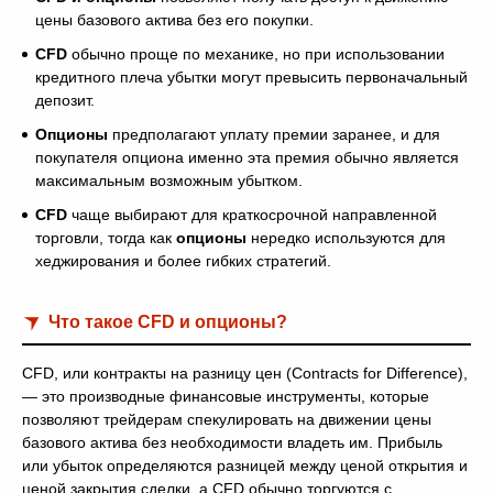
цены базового актива без его покупки.
CFD
обычно проще по механике, но при использовании
кредитного плеча убытки могут превысить первоначальный
депозит.
Опционы
предполагают уплату премии заранее, и для
покупателя опциона именно эта премия обычно является
максимальным возможным убытком.
CFD
чаще выбирают для краткосрочной направленной
торговли, тогда как
опционы
нередко используются для
хеджирования и более гибких стратегий.
Что такое CFD и опционы?
CFD, или контракты на разницу цен (Contracts for Difference),
— это производные финансовые инструменты, которые
позволяют трейдерам спекулировать на движении цены
базового актива без необходимости владеть им. Прибыль
или убыток определяются разницей между ценой открытия и
ценой закрытия сделки, а CFD обычно торгуются с