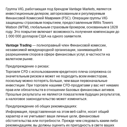
Группа VIG, работающая под брендом Vantage Markets, является
инвестиционным дилером, авторизованным и регулируемым
Финансовой Комиссией Маврикия (FSC). Операции группы VIG
защищены страховым покрытием, предоставленным Willis Towers
Watson (WTW), глобальным страховым брокером, основанным в 1828
году. Это покрытие включает возможность получения компенсации до
1 000 000 долларов США на одного заявителя.
Vantage Trading
— полноправный член Финансовой комиссии,
независимой международной организации, занимающейся
разрешением споров в сфере финансовых услуг, в частности на
валютном рынке.
Предупреждение о рисках:
Торговля CFD с использованием кредитного плеча сопряжена со
значительным риском и может не подходить всем инвесторам,
поскольку можно потерять больше, чем ваши первоначальные
инвестиции. При торговле нашими CFD-продуктами у вас нет никаких
прав или обязательств в отношении базовых финансовых активов.
Прошлые результаты не являются показателем будущих результатов,
а налоговое законодательство может измениться.
Предупреждение об общих рекомендациях:
Информация, представленная на этом веб-сайте, носит общий
характер и не учитывает ваши личные цели, финансовые
обстоятельства или потребности. Прежде чем следовать каким-либо
рекомендациям, вы должны оценить их пригодность в свете ваших