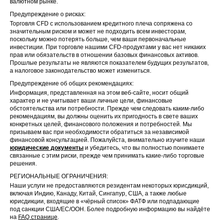
валютном рынке.
Предупреждение о рисках:
Торговля CFD с использованием кредитного плеча сопряжена со
значительным риском и может не подходить всем инвесторам,
поскольку можно потерять больше, чем ваши первоначальные
инвестиции. При торговле нашими CFD-продуктами у вас нет никаких
прав или обязательств в отношении базовых финансовых активов.
Прошлые результаты не являются показателем будущих результатов,
а налоговое законодательство может измениться.
Предупреждение об общих рекомендациях:
Информация, представленная на этом веб-сайте, носит общий
характер и не учитывает ваши личные цели, финансовые
обстоятельства или потребности. Прежде чем следовать каким-либо
рекомендациям, вы должны оценить их пригодность в свете ваших
конкретных целей, финансового положения и потребностей. Мы
призываем вас при необходимости обратиться за независимой
финансовой консультацией. Пожалуйста, внимательно изучите наши
юридические документы
и убедитесь, что вы полностью понимаете
связанные с этим риски, прежде чем принимать какие-либо торговые
решения.
РЕГИОНАЛЬНЫЕ ОГРАНИЧЕНИЯ:
Наши услуги не предоставляются резидентам некоторых юрисдикций,
включая Индию, Канаду, Китай, Сингапур, США, а также любые
юрисдикции, входящие в «чёрный список» ФАТФ или подпадающие
под санкции США/ЕС/ООН. Более подробную информацию вы найдёте
на
FAQ странице
.