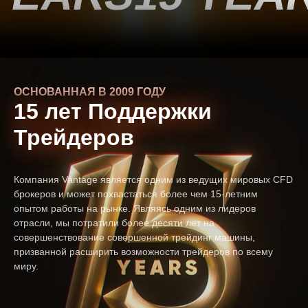
OСНОВАННАЯ В 2009 ГОДУ
15 лет Поддержки
Трейдеров
Компания Vantage является одним из ведущих мировых CFD
брокеров и может похвастаться более чем 15-летним
опытом работы на рынке. Являясь одним из лидеров
отрасли, мы потратили более десяти лет на
совершенствование совершенной трейдинг машины,
призванной расширить возможности трейдеров по всему
миру.