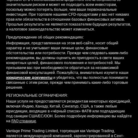
значительным риском и может не подходить всем инвесторам,
поскольку можно потерять больше, чем ваши первоначальные
инвестиции. При торговле нашими CFD-продуктами у вас нет никаких
прав или обязательств в отношении базовых финансовых активов.
Прошлые результаты не являются показателем будущих результатов,
а налоговое законодательство может измениться.
Предупреждение об общих рекомендациях:
Информация, представленная на этом веб-сайте, носит общий
характер и не учитывает ваши личные цели, финансовые
обстоятельства или потребности. Прежде чем следовать каким-либо
рекомендациям, вы должны оценить их пригодность в свете ваших
конкретных целей, финансового положения и потребностей. Мы
призываем вас при необходимости обратиться за независимой
финансовой консультацией. Пожалуйста, внимательно изучите наши
юридические документы
и убедитесь, что вы полностью понимаете
связанные с этим риски, прежде чем принимать какие-либо торговые
решения.
РЕГИОНАЛЬНЫЕ ОГРАНИЧЕНИЯ:
Наши услуги не предоставляются резидентам некоторых юрисдикций,
включая Индию, Канаду, Китай, Сингапур, США, а также любые
юрисдикции, входящие в «чёрный список» ФАТФ или подпадающие
под санкции США/ЕС/ООН. Более подробную информацию вы найдёте
на
FAQ странице
.
Vantage Prime Trading Limited, торгующая как Vantage Trading,
является международной компанией, зарегистрированной в Сент-