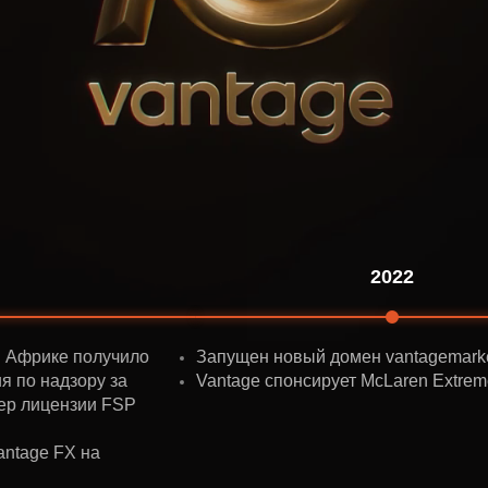
2022
олучило
Запущен новый домен vantagemarkets.com
ру за
Vantage спонсирует McLaren Extreme E
и FSP
на