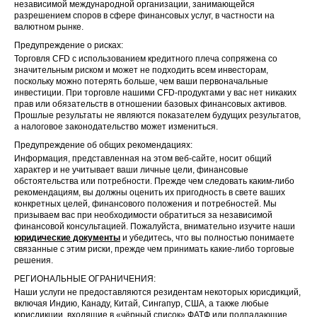
независимой международной организации, занимающейся
разрешением споров в сфере финансовых услуг, в частности на
валютном рынке.
Предупреждение о рисках:
Торговля CFD с использованием кредитного плеча сопряжена со
значительным риском и может не подходить всем инвесторам,
поскольку можно потерять больше, чем ваши первоначальные
инвестиции. При торговле нашими CFD-продуктами у вас нет никаких
прав или обязательств в отношении базовых финансовых активов.
Прошлые результаты не являются показателем будущих результатов,
а налоговое законодательство может измениться.
Предупреждение об общих рекомендациях:
Информация, представленная на этом веб-сайте, носит общий
характер и не учитывает ваши личные цели, финансовые
обстоятельства или потребности. Прежде чем следовать каким-либо
рекомендациям, вы должны оценить их пригодность в свете ваших
конкретных целей, финансового положения и потребностей. Мы
призываем вас при необходимости обратиться за независимой
финансовой консультацией. Пожалуйста, внимательно изучите наши
юридические документы
и убедитесь, что вы полностью понимаете
связанные с этим риски, прежде чем принимать какие-либо торговые
решения.
РЕГИОНАЛЬНЫЕ ОГРАНИЧЕНИЯ:
Наши услуги не предоставляются резидентам некоторых юрисдикций,
включая Индию, Канаду, Китай, Сингапур, США, а также любые
юрисдикции, входящие в «чёрный список» ФАТФ или подпадающие