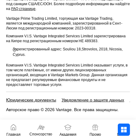
под санкции США/ЕС/ООН. Более подробную информацию вы найдёте
на
FAQ странице
.
Vantage Prime Trading Limited, торгующая как Vantage Trading,
является международной компанией, зарегистрированной в Сент-
Люсии под регистрационным номером: 2023-00318.
Компания V.I.S. Vantage Integrated Services Limited зарегистрирована
на Кипре под регистрационным номером HE 489383.
Зарегистрированный адрес: Souliou 18,Strovolos, 2018, Nicosia,
Cyprus.
Компания V.I.S. Vantage Integrated Services Limited оказывает услуги, в
том числе платёжные, от имени других лицензированных
организаций, входящих в Vantage Markets Group. Данная организация
не предлагает регулируемые финансовые продукты и не
предоставляет торговые услуги.
Юридические документы
Уведомление о защите данных
По
Авторское право © 2026 Vantage. Все права защищены.
Спонсорство
Главная
Академия
Промо
Войти